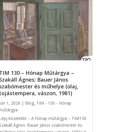
TIM 130 – Hónap Műtárgya –
Szakáll Ágnes: Bauer János
szabómester és műhelye (olaj,
tojástempera, vászon, 1981)
jún 1, 2026
|
Blog
,
TIM - 130 - Hónap
műtárgya
Lépj közelebb! – A hónap műtárgya – TIM130
Szakáll Ágnes: Bauer János szabómester és
műhelye (olaj, tojástempera, vászon, 1981) A