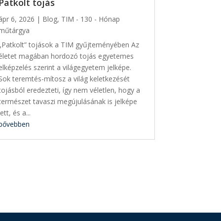
Patkolt tojás
ápr 6, 2026
|
Blog
,
TIM - 130 - Hónap
műtárgya
„Patkolt” tojások a TIM gyűjteményében Az
életet magában hordozó tojás egyetemes
elképzelés szerint a világegyetem jelképe.
Sok teremtés-mítosz a világ keletkezését
tojásból eredezteti, így nem véletlen, hogy a
természet tavaszi megújulásának is jelképe
lett, és a...
bővebben