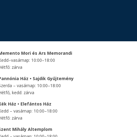
Memento Mori és Ars Memorandi
Kedd–vasárnap: 10:00–18:00
Hétfő: zárva
Pannónia Ház • Sajdik Gyűjtemény
Szerda – vasárnap: 10:00–18:00
Hétfő, kedd: zárva
Kék Ház • Elefántos Ház
Kedd – vasárnap: 10:00–18:00
Hétfő: zárva
Szent Mihály Altemplom
Kedd – vasárnap: 10:00–18:00