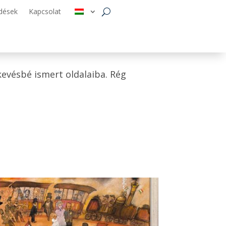
dések
Kapcsolat
kevésbé ismert oldalaiba. Rég