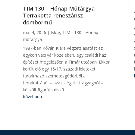
TIM 130 – Hónap Műtárgya –
Terrakotta reneszánsz
dombormű
máj 4, 2026
|
Blog
,
TIM - 130 - Hónap
műtárgya
1987-ben Kővári Klára végzett ásatást az
egykori váci vár közelében, egy családi ház
építését megelőzően a Tímár utcában. Ekkor
került elő egy 15-17. századi leleteket
tartalmazó szemetesgödörből a
terrakottából – azaz kiégetett agyagból –
készült figurális díszű...
bővebben