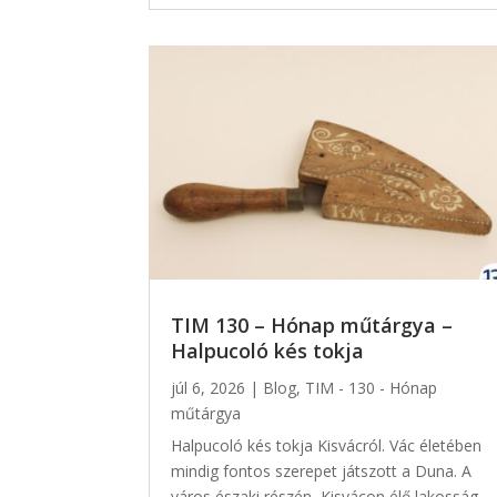
TIM 130 – Hónap műtárgya –
Halpucoló kés tokja
júl 6, 2026
|
Blog
,
TIM - 130 - Hónap
műtárgya
Halpucoló kés tokja Kisvácról. Vác életében
mindig fontos szerepet játszott a Duna. A
város északi részén, Kisvácon élő lakosság