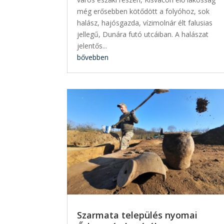
még erősebben kötődött a folyóhoz, sok
halász, hajósgazda, vízimolnár élt falusias
jellegű, Dunára futó utcáiban. A halászat
jelentős...
bővebben
Szarmata település nyomai