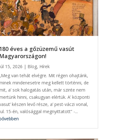
180 éves a gőzüzemű vasút
Magyarországon!
júl 15, 2026
|
Blog
,
Hírek
„Meg van tehát elvégre. Mit régen ohajtánk,
minek mindenesetre meg kellett történni, de
mit, a’ sok halogatás után, már szinte nem
mertünk hinni, csakugyan elértük. A’ központi
vasut’ készen levő része, a’ pest-váczi vonal,
jul. 15-én, valósággal megnyittatott” -...
bővebben