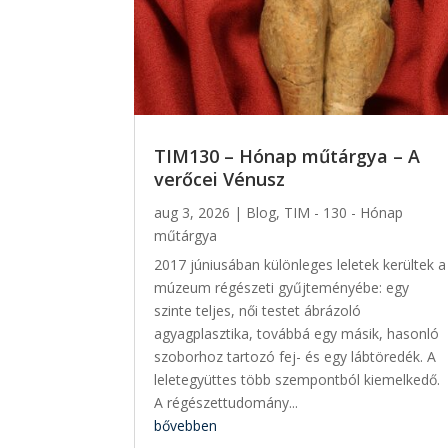
TIM130 – Hónap műtárgya – A
verőcei Vénusz
aug 3, 2026
|
Blog
,
TIM - 130 - Hónap
műtárgya
2017 júniusában különleges leletek kerültek a
múzeum régészeti gyűjteményébe: egy
szinte teljes, női testet ábrázoló
agyagplasztika, továbbá egy másik, hasonló
szoborhoz tartozó fej- és egy lábtöredék. A
leletegyüttes több szempontból kiemelkedő.
A régészettudomány...
bővebben