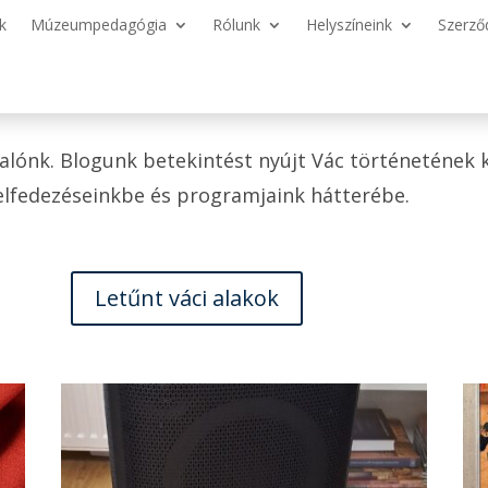
k
Múzeumpedagógia
Rólunk
Helyszíneink
Szerző
valónk. Blogunk betekintést nyújt Vác történetének 
felfedezéseinkbe és programjaink hátterébe.
Letűnt váci alakok