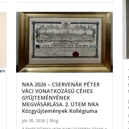
NKA 2026 – CSERVENÁK PÉTER
VÁCI VONATKOZÁSÚ CÉHES
GYŰJTEMÉNYÉNEK
MEGVÁSÁRLÁSA. 2. ÜTEM NKA
Közgyűjtemények Kollégiuma
jún 30, 2026
|
Blog
A török kiűzése utáni nagy újjáépítés Vácon a