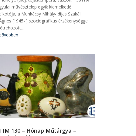
gyulai művésztelep egyik kiemelkedő
alkotója, a Munkácsy Mihály- díjas Szakáll
Ágnes (1945- ) szociografikus érzékenységgel
létrehozott...
bővebben
TIM 130 – Hónap Műtárgya –