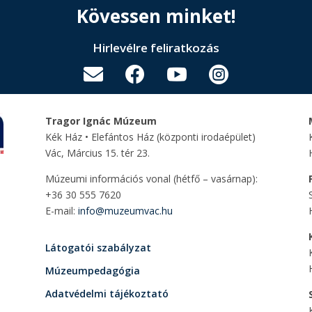
Kövessen minket!
Hirlevélre feliratkozás




Tragor Ignác Múzeum
Kék Ház • Elefántos Ház
(központi irodaépület)
Vác, Március 15. tér 23.
Múzeumi információs vonal (hétfő – vasárnap):
+36 30 555 7620
E-mail:
info@muzeumvac.hu
Látogatói szabályzat
Múzeumpedagógia
Adatvédelmi tájékoztató