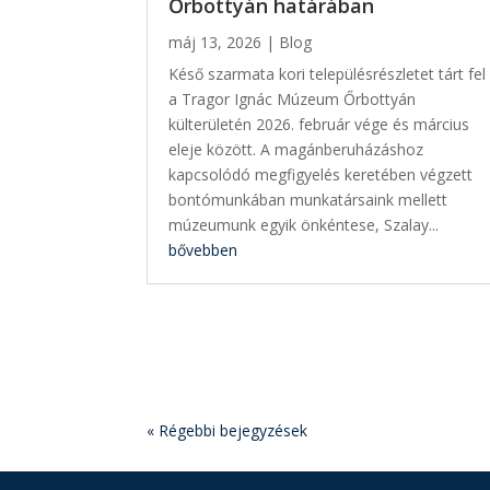
Őrbottyán határában
máj 13, 2026
|
Blog
Késő szarmata kori településrészletet tárt fel
a Tragor Ignác Múzeum Őrbottyán
külterületén 2026. február vége és március
eleje között. A magánberuházáshoz
kapcsolódó megfigyelés keretében végzett
bontómunkában munkatársaink mellett
múzeumunk egyik önkéntese, Szalay...
bővebben
« Régebbi bejegyzések