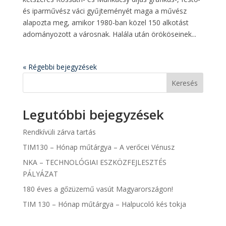
és iparművész váci gyűjteményét maga a művész
alapozta meg, amikor 1980-ban közel 150 alkotást
adományozott a városnak. Halála után örököseinek...
« Régebbi bejegyzések
Keresés
Legutóbbi bejegyzések
Rendkívüli zárva tartás
TIM130 – Hónap műtárgya – A verőcei Vénusz
NKA – TECHNOLÓGIAI ESZKÖZFEJLESZTÉS
PÁLYÁZAT
180 éves a gőzüzemű vasút Magyarországon!
TIM 130 – Hónap műtárgya – Halpucoló kés tokja