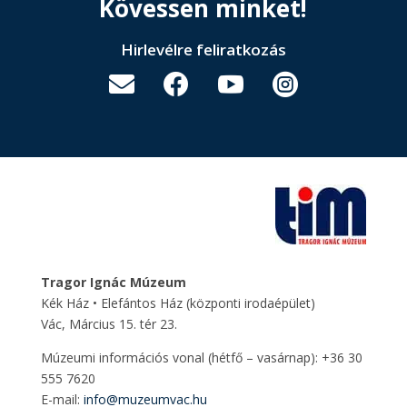
Kövessen minket!
Hirlevélre feliratkozás




Tragor Ignác Múzeum
Kék Ház • Elefántos Ház
(központi irodaépület)
Vác, Március 15. tér 23.
Múzeumi információs vonal (hétfő – vasárnap): +36 30
555 7620
E-mail:
info@muzeumvac.hu