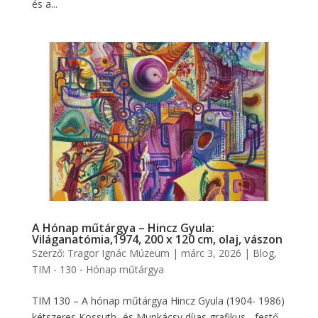
és a...
A Hónap műtárgya – Hincz Gyula:
Világanatómia,1974, 200 x 120 cm, olaj, vászon
Szerző:
Tragor Ignác Múzeum
|
márc 3, 2026
|
Blog
,
TIM - 130 - Hónap műtárgya
TIM 130 – A hónap műtárgya Hincz Gyula (1904- 1986)
kétszeres Kossuth- és Munkácsy díjas grafikus-, festő-