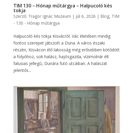
TIM 130 – Hónap műtárgya – Halpucoló kés
tokja
Szerző:
Tragor Ignác Múzeum
|
júl 6, 2026
|
Blog
,
TIM
- 130 - Hónap műtárgya
Halpucoló kés tokja Kisvácról. Vác életében mindig
fontos szerepet játszott a Duna. A város északi
részén, Kisvácon élő lakosság még erősebben kötődött
a folyóhoz, sok halász, hajósgazda, vízimolnár élt
falusias jellegű, Dunára futó utcáiban. A halászat
jelentős...