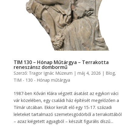
TIM 130 – Hónap Műtárgya – Terrakotta
reneszánsz dombormű
Szerző:
Tragor Ignác Múzeum
|
máj 4, 2026
|
Blog
,
TIM - 130 - Hónap műtárgya
1987-ben Kővári Klára végzett ásatást az egykori váci
vár közelében, egy családi ház építését megelőzően a
Tímár utcában. Ekkor került elő egy 15-17. századi
leleteket tartalmazó szemetesgödörből a terrakottából
– azaz kiégetett agyagból – készült figurális díszű...