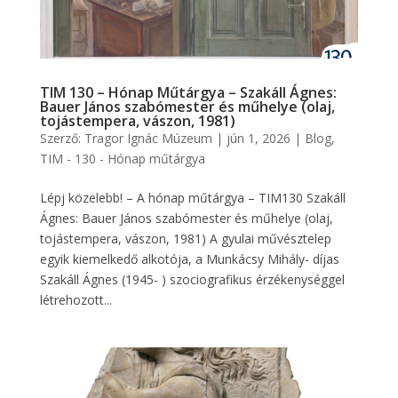
TIM 130 – Hónap Műtárgya – Szakáll Ágnes:
Bauer János szabómester és műhelye (olaj,
tojástempera, vászon, 1981)
Szerző:
Tragor Ignác Múzeum
|
jún 1, 2026
|
Blog
,
TIM - 130 - Hónap műtárgya
Lépj közelebb! – A hónap műtárgya – TIM130 Szakáll
Ágnes: Bauer János szabómester és műhelye (olaj,
tojástempera, vászon, 1981) A gyulai művésztelep
egyik kiemelkedő alkotója, a Munkácsy Mihály- díjas
Szakáll Ágnes (1945- ) szociografikus érzékenységgel
létrehozott...