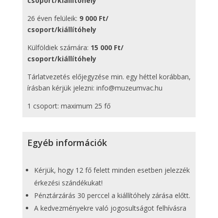
csoport/kiállítóhely
26 éven felüleik:
9 000 Ft/
csoport/kiállítóhely
Külföldiek számára:
15 000 Ft/
csoport/kiállítóhely
Tárlatvezetés előjegyzése min. egy héttel korábban,
írásban kérjük jelezni: info@muzeumvac.hu
1 csoport: maximum 25 fő
Egyéb információk
Kérjük, hogy 12 fő felett minden esetben jelezzék
érkezési szándékukat!
Pénztárzárás 30 perccel a kiállítóhely zárása előtt.
A kedvezményekre való jogosultságot felhívásra