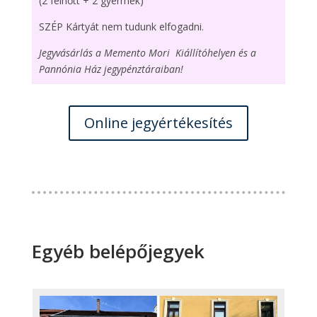
(2 felnőtt + 2 gyermek)
SZÉP Kártyát nem tudunk elfogadni.
Jegyvásárlás a Memento Mori Kiállítóhelyen és a
Pannónia Ház jegypénztáraiban!
Online jegyértékesítés
Egyéb belépőjegyek