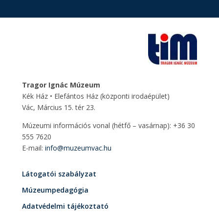
Tragor Ignác Múzeum
Kék Ház • Elefántos Ház
(központi irodaépület)
Vác, Március 15. tér 23.
Múzeumi információs vonal (hétfő – vasárnap): +36 30
555 7620
E-mail:
info@muzeumvac.hu
Látogatói szabályzat
Múzeumpedagógia
Adatvédelmi tájékoztató