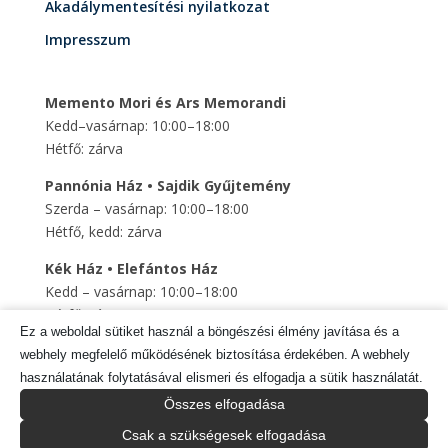
Akadálymentesítési nyilatkozat
Impresszum
Memento Mori és Ars Memorandi
Kedd–vasárnap: 10:00–18:00
Hétfő: zárva
Pannónia Ház • Sajdik Gyűjtemény
Szerda – vasárnap: 10:00–18:00
Hétfő, kedd: zárva
Kék Ház • Elefántos Ház
Kedd – vasárnap: 10:00–18:00
Hétfő: zárva
Ez a weboldal sütiket használ a böngészési élmény javítása és a
Szent Mihály Altemplom
webhely megfelelő működésének biztosítása érdekében. A webhely
Kedd – vasárnap: 10:00–18:00
használatának folytatásával elismeri és elfogadja a sütik használatát.
Hétfő: zárva
Összes elfogadása
Csak a szükségesek elfogadása