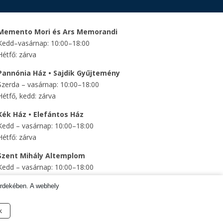
Memento Mori és Ars Memorandi
Kedd–vasárnap: 10:00–18:00
Hétfő: zárva
Pannónia Ház • Sajdik Gyűjtemény
Szerda – vasárnap: 10:00–18:00
Hétfő, kedd: zárva
Kék Ház • Elefántos Ház
Kedd – vasárnap: 10:00–18:00
Hétfő: zárva
Szent Mihály Altemplom
Kedd – vasárnap: 10:00–18:00
Hétfő: zárva
érdekében. A webhely
Tragor Ignác Múzeum © 2025 Minden jog fenntartva.
k