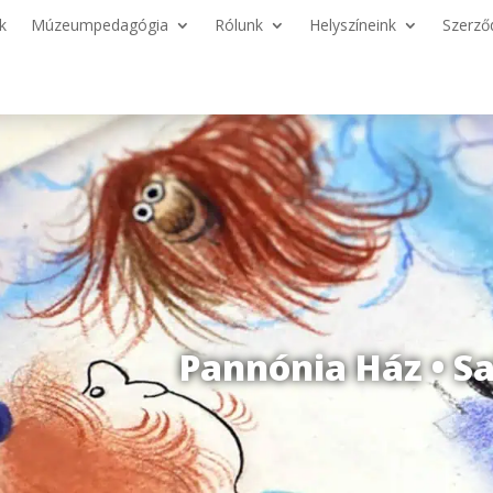
k
Múzeumpedagógia
Rólunk
Helyszíneink
Szerző
Pannónia Ház • S