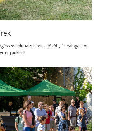
írek
gésszen aktuális híreink között, és válogasson
gramjainkból!