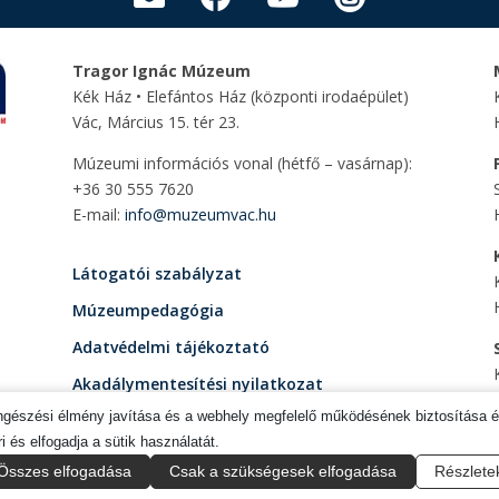
Tragor Ignác Múzeum
Kék Ház • Elefántos Ház
(központi irodaépület)
Vác, Március 15. tér 23.
Múzeumi információs vonal (hétfő – vasárnap):
+36 30 555 7620
E-mail:
info@muzeumvac.hu
Látogatói szabályzat
Múzeumpedagógia
Adatvédelmi tájékoztató
Akadálymentesítési nyilatkozat
öngészési élmény javítása és a webhely megfelelő működésének biztosítása 
Impresszum
i és elfogadja a sütik használatát.
Összes elfogadása
Csak a szükségesek elfogadása
Részlete