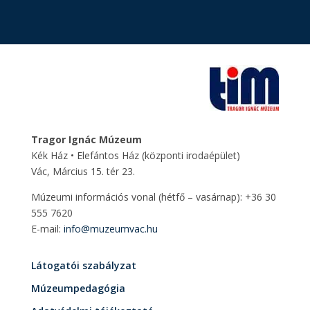
Tragor Ignác Múzeum
Kék Ház • Elefántos Ház
(központi irodaépület)
Vác, Március 15. tér 23.
Múzeumi információs vonal (hétfő – vasárnap): +36 30
555 7620
E-mail:
info@muzeumvac.hu
Látogatói szabályzat
Múzeumpedagógia