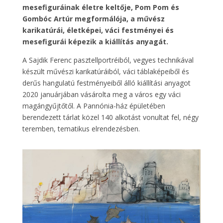
mesefiguráinak életre keltője, Pom Pom és
Gombóc Artúr megformálója, a művész
karikatúrái, életképei, váci festményei és
mesefigurái képezik a kiállítás anyagát.
A Sajdik Ferenc pasztellportréiból, vegyes technikával
készült művészi karikatúráiból, váci táblaképeiből és
derűs hangulatú festményeiből álló kiállítási anyagot
2020 januárjában vásárolta meg a város egy váci
magángyűjtőtől. A Pannónia-ház épületében
berendezett tárlat közel 140 alkotást vonultat fel, négy
teremben, tematikus elrendezésben.