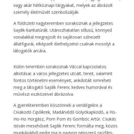
vagy akár hétköznapi tárgyakat, melyek az ábrázolt
személy életművét szimbolizálják.
A földszinti nagyteremben sorakoznak a jellegzetes
Sajdik-karikatúrák. Utánozhatatlan stílusú, könnyed
vonalakkal megrajzolt és sajátosan színezett
állatfigurái, elképzelt élethelyzetei csalnak mosolyt a
látogatók arcára.
Külön teremben sorakoznak Váccal kapcsolatos
alkotásai: a város jellegzetes utcáit, tereit, valamint
fontos történelmi eseményeit, ankdotáit ismreheti
meg a látogató Sajdik Ferenc kedves humorával és
művészi eszközeivel ábrázolva.
A gyerekteremben köszönnek a vendégekre a
Civakodó Cipőikrek, Madárvédő Golyókapkodó, a Ho-
Ho-Ho Horgász, Pom Pom és Gombóc Artúr. Csukás
István mesehőseit Sajdik Ferenc formálta meg, közös
munkájukból pedig ma is nagyon népszerű rajzfilm-