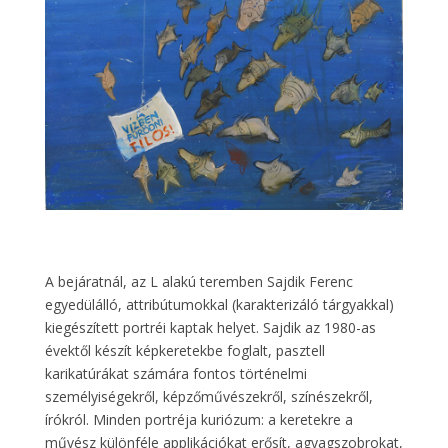
A bejáratnál, az L alakú teremben Sajdik Ferenc
egyedülálló, attribútumokkal (karakterizáló tárgyakkal)
kiegészített portréi kaptak helyet. Sajdik az 1980-as
évektől készít képkeretekbe foglalt, pasztell
karikatúrákat számára fontos történelmi
személyiségekről, képzőművészekről, színészekről,
írókról. Minden portréja kuriózum: a keretekre a
művész különféle applikációkat erősít, agyagszobrokat,