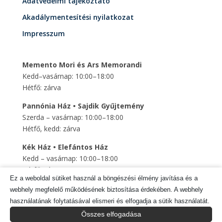
Adatvédelmi tájékoztató
Akadálymentesítési nyilatkozat
Impresszum
Memento Mori és Ars Memorandi
Kedd–vasárnap: 10:00–18:00
Hétfő: zárva
Pannónia Ház • Sajdik Gyűjtemény
Szerda – vasárnap: 10:00–18:00
Hétfő, kedd: zárva
Kék Ház • Elefántos Ház
Kedd – vasárnap: 10:00–18:00
Hétfő: zárva
Ez a weboldal sütiket használ a böngészési élmény javítása és a
Szent Mihály Altemplom
webhely megfelelő működésének biztosítása érdekében. A webhely
Kedd – vasárnap: 10:00–18:00
használatának folytatásával elismeri és elfogadja a sütik használatát.
Hétfő: zárva
Összes elfogadása