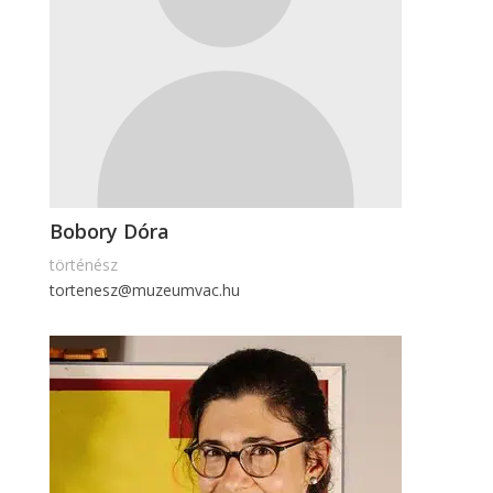
Bobory Dóra
történész
tortenesz@muzeumvac.hu