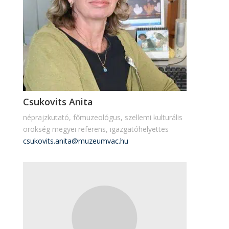
Csukovits Anita
néprajzkutató, főmuzeológus, szellemi kulturális
örökség megyei referens, igazgatóhelyettes
csukovits.anita@muzeumvac.hu