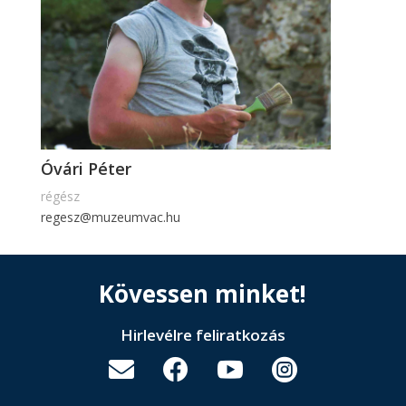
Óvári Péter
régész
regesz@muzeumvac.hu
Kövessen minket!
Hirlevélre feliratkozás



