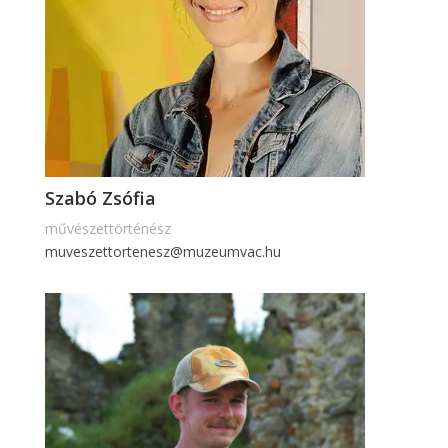
Szabó Zsófia
művészettörténész
muveszettortenesz@muzeumvac.hu