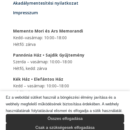
Akadálymentesítési nyilatkozat
Impresszum
Memento Mori és Ars Memorandi
Kedd–vasárnap: 10:00–18:00
Hétfő: zárva
Pannónia Ház • Sajdik Gyűjtemény
Szerda – vasárnap: 10:00–18:00
Hétfő, kedd: zárva
Kék Ház • Elefántos Ház
Kedd – vasárnap: 10:00–18:00
Hétfő: zárva
Ez a weboldal sütiket használ a böngészési élmény javítása és a
Szent Mihály Altemplom
webhely megfelelő működésének biztosítása érdekében. A webhely
Kedd – vasárnap: 10:00–18:00
használatának folytatásával elismeri és elfogadja a sütik használatát.
Hétfő: zárva
Összes elfogadása
Csak a szükségesek elfogadása