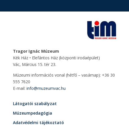
Tragor Ignác Múzeum
Kék Ház • Elefántos Ház
(központi irodaépület)
Vác, Március 15. tér 23.
Múzeumi információs vonal (hétfő – vasárnap): +36 30
555 7620
E-mail:
info@muzeumvac.hu
Látogatói szabályzat
Múzeumpedagógia
Adatvédelmi tájékoztató