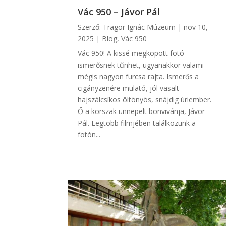
Vác 950 – Jávor Pál
Szerző:
Tragor Ignác Múzeum
|
nov 10,
2025
|
Blog
,
Vác 950
Vác 950! A kissé megkopott fotó
ismerősnek tűnhet, ugyanakkor valami
mégis nagyon furcsa rajta. Ismerős a
cigányzenére mulató, jól vasalt
hajszálcsíkos öltönyös, snájdig úriember.
Ő a korszak ünnepelt bonvivánja, Jávor
Pál. Legtöbb filmjében találkozunk a
fotón...