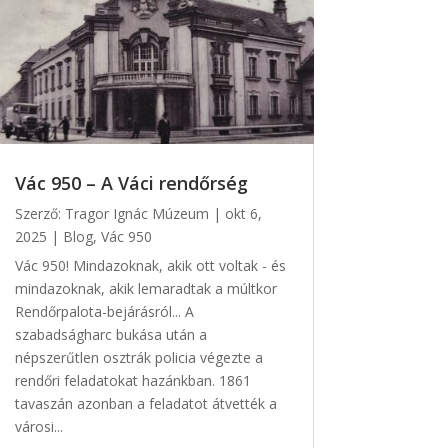
Vác 950 – A Váci rendőrség
Szerző:
Tragor Ignác Múzeum
|
okt 6,
2025
|
Blog
,
Vác 950
Vác 950! Mindazoknak, akik ott voltak - és
mindazoknak, akik lemaradtak a múltkor
Rendőrpalota-bejárásról... A
szabadságharc bukása után a
népszerűtlen osztrák policia végezte a
rendőri feladatokat hazánkban. 1861
tavaszán azonban a feladatot átvették a
városi...