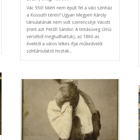
Vác 950! Miért nem épült fel a váci színház
a Kossuth téren? Ugyan Megyeri Károly
társulatának nem volt szerencséje Vácott
(mint azt Petőfi Sándor: A tintásüveg című
verséből megtudhattuk), az 1860-as
évektől a város lelkes ifjai műkedvelői
színtársulatot hoztak...