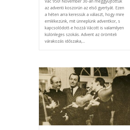
Vác 950! November 30-án meggyújtottuk
az adventi koszorún az első gyertyát. Ezen
a héten arra keressük a választ, hogy mire
emlékezünk, mit ünneplünk adventkor, s
kapcsolódott-e hozzá Vácott is valamilyen
különleges szokás. Advent az örömteli
várakozás időszaka,...