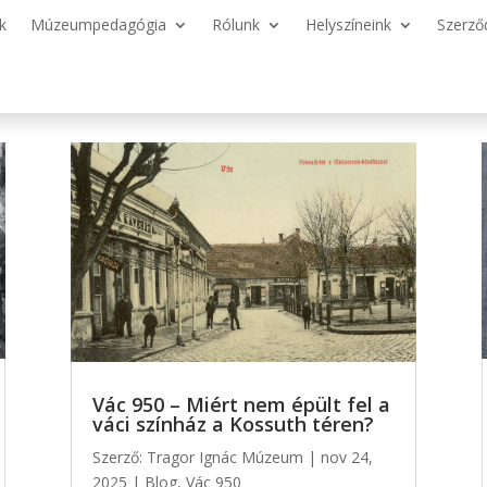
k
Múzeumpedagógia
Rólunk
Helyszíneink
Szerző
Vác 950 – Miért nem épült fel a
váci színház a Kossuth téren?
Szerző:
Tragor Ignác Múzeum
|
nov 24,
2025
|
Blog
,
Vác 950