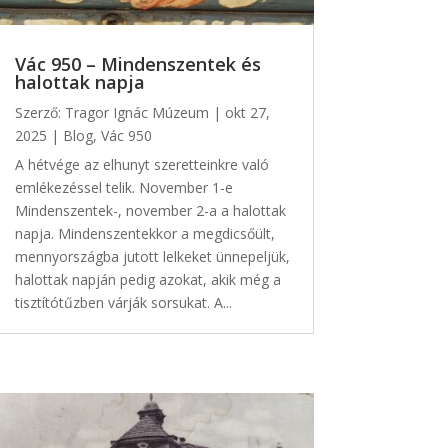
Vác 950 – Mindenszentek és
halottak napja
Szerző:
Tragor Ignác Múzeum
|
okt 27,
2025
|
Blog
,
Vác 950
A hétvége az elhunyt szeretteinkre való
emlékezéssel telik. November 1-e
Mindenszentek-, november 2-a a halottak
napja. Mindenszentekkor a megdicsőült,
mennyországba jutott lelkeket ünnepeljük,
halottak napján pedig azokat, akik még a
tisztítótűzben várják sorsukat. A...