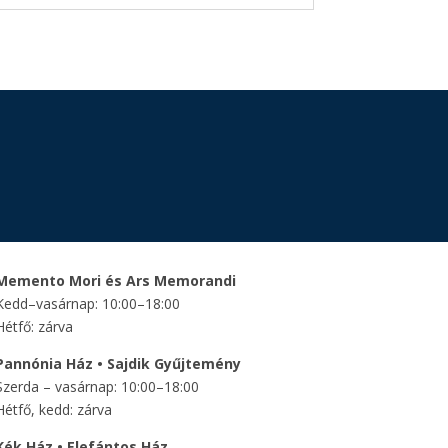
Memento Mori és Ars Memorandi
Kedd–vasárnap: 10:00–18:00
Hétfő: zárva
Pannónia Ház • Sajdik Gyűjtemény
Szerda – vasárnap: 10:00–18:00
Hétfő, kedd: zárva
Kék Ház • Elefántos Ház