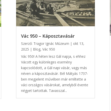
Vác 950 – Káposztavásár
Szerző:
Tragor Ignác Múzeum
|
okt 13,
2025
|
Blog
,
Vác 950
Vác 950! A héten lesz Gál napja, s ehhez
Vácott egy különleges esemény
kapcsolódott, a Gál napi vásár, vagy más
néven a káposztavásár. Bél Mátyás 1737-
ben megjelent művében már említette a
váci országos vásárokat, amelyből évente
négyet tartottak. Tavasszal...