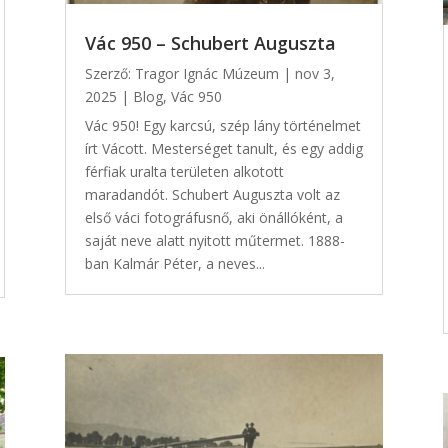
Vác 950 – Schubert Auguszta
Szerző:
Tragor Ignác Múzeum
|
nov 3,
2025
|
Blog
,
Vác 950
Vác 950! Egy karcsú, szép lány történelmet
írt Vácott. Mesterséget tanult, és egy addig
férfiak uralta területen alkotott
maradandót. Schubert Auguszta volt az
első váci fotográfusnő, aki önállóként, a
saját neve alatt nyitott műtermet. 1888-
ban Kalmár Péter, a neves...