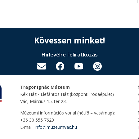
Kövessen minket!
Hirlevélre feliratkozás




Tragor Ignác Múzeum
Kék Ház • Elefántos Ház
(központi irodaépület)
Vác, Március 15. tér 23.
Múzeumi információs vonal (hétfő – vasárnap):
+36 30 555 7620
E-mail:
info@muzeumvac.hu