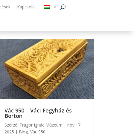
dések
Kapcsolat
Vác 950 – Váci Fegyház és
Börtön
Szerző:
Tragor Ignác Múzeum
|
nov 17,
2025
|
Blog
,
Vác 950