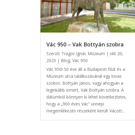
Vác 950 – Vak Bottyán szobra
Szerző:
Tragor Ignác Múzeum
|
okt 20,
2025
|
Blog
,
Vác 950
Vác 950! 50 éve áll a Budapesti főút és a
Múzeum utca találkozásánál egy lovas
szobor, Bottyán János, vagy ahogyan a
leginkább ismert, Vak Bottyán szobra. A
dátumból könnyen ki lehet következtetni,
hogy a „900 éves Vác” ünnepi
megemlékezés részeként került Vácott...