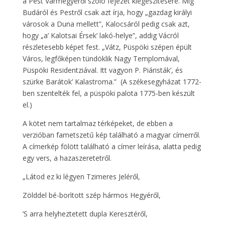
a Pest Vármegyéről szóló fejezet kiegészítésére. Míg
Budáról és Pestről csak azt írja, hogy „gazdag királyi
városok a Duna mellett”, Kalocsáról pedig csak azt,
hogy „a’ Kalotsai Érsek’ lakó-helye”, addig Vácról
részletesebb képet fest. „Vátz, Püspöki szépen épült
Város, legfőképen tündöklik Nagy Templomával,
Püspöki Residentziával. Itt vagyon P. Piáristák’, és
szürke Barátok’ Kalastroma.” (A székesegyházat 1772-
ben szentelték fel, a püspöki palota 1775-ben készült
el.)
A kötet nem tartalmaz térképeket, de ebben a
verzióban fametszetű kép található a magyar címerről.
A címerkép fölött található a címer leírása, alatta pedig
egy vers, a hazaszeretetről.
„Látod ez ki légyen Tzimeres Jeléről,
Zölddel bé-borìtott szép hármos Hegyéről,
’S arra helyheztetett dupla Keresztéről,