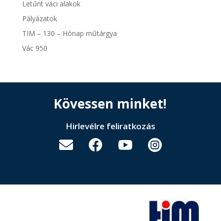
Letűnt váci alakok
Pályázatok
TIM – 130 – Hónap műtárgya
Vác 950
Kövessen minket!
Hirlevélre feliratkozás



