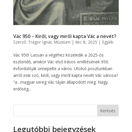
Vác 950 – Kiről, vagy miről kapta Vác a nevét?
Szerző:
Tragor Ignác Múzeum
|
dec 8, 2025
|
Egyéb
Vác 950! Lassan a végéhez közeledik a 2025-ös
esztendő, amikor Vác első írásos említésének 950.
évfordulóját ünnepelte a város. Utolsó posztunkban
arról esik szó, kiről, vagy miről kapta nevét Vác városa?
“a…magyar sereg Vác táján állapodott meg. Nagy
erdőség...
Keresés
Legutóbbi bejegyzések