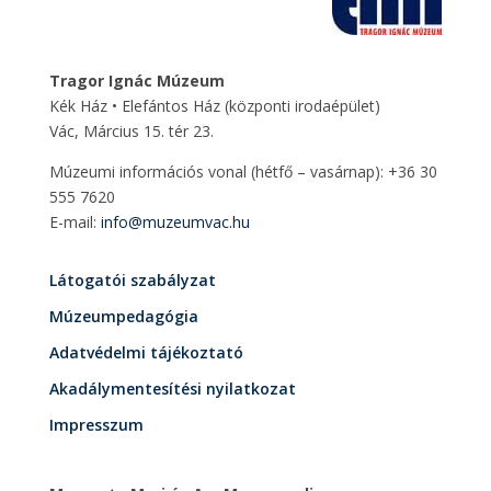
Tragor Ignác Múzeum
Kék Ház • Elefántos Ház
(központi irodaépület)
Vác, Március 15. tér 23.
Múzeumi információs vonal (hétfő – vasárnap): +36 30
555 7620
E-mail:
info@muzeumvac.hu
Látogatói szabályzat
Múzeumpedagógia
Adatvédelmi tájékoztató
Akadálymentesítési nyilatkozat
Impresszum