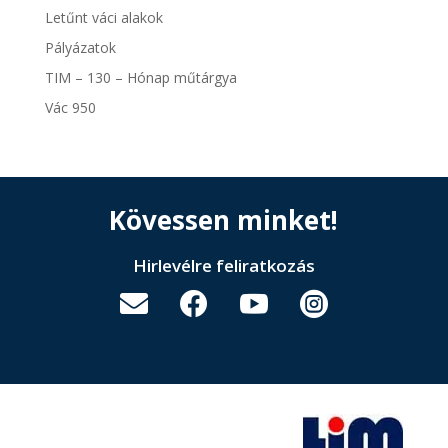
Letűnt váci alakok
Pályázatok
TIM – 130 – Hónap műtárgya
Vác 950
Kövessen minket!
Hirlevélre feliratkozás



