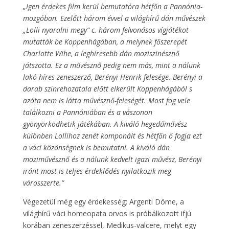
„Igen érdekes film kerül bemutatóra hétfőn a Pannónia-
mozgóban. Ezelőtt három évvel a világhírű dán művészek
„Lolli nyaralni megy“ c. három felvonásos vígjátékot
mutatták be Koppenhágában, a melynek főszerepét
Charlotte Wihe, a leghíresebb dán moziszinésznő
játszotta. Ez a művésznő pedig nem más, mint a nálunk
lakó híres zeneszerző, Berényi Henrik felesége. Berényi a
darab szinrehozatala előtt elkerült Koppenhágából s
azóta nem is látta művésznő-feleségét. Most fog vele
találkozni a Pannóniában és a vászonon
gyönyörködhetik játékában. A kiváló hegedűművész
különben Lollihoz zenét komponált és hétfőn ő fogja ezt
a váci közönségnek is bemutatni. A kiváló dán
moziművésznő és a nálunk kedvelt igazi művész, Berényi
iránt most is teljes érdeklődés nyilatkozik meg
városszerte.”
Végezetül még egy érdekesség: Argenti Döme, a
világhírű váci homeopata orvos is próbálkozott ifjú
korában zeneszerzéssel, Medikus-valcere, melyt egy