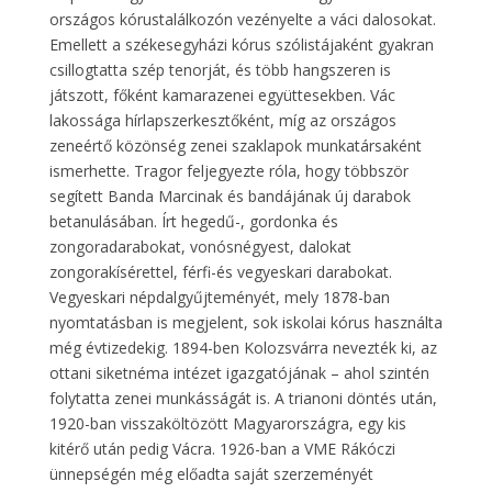
országos kórustalálkozón vezényelte a váci dalosokat.
Emellett a székesegyházi kórus szólistájaként gyakran
csillogtatta szép tenorját, és több hangszeren is
játszott, főként kamarazenei együttesekben. Vác
lakossága hírlapszerkesztőként, míg az országos
zeneértő közönség zenei szaklapok munkatársaként
ismerhette. Tragor feljegyezte róla, hogy többször
segített Banda Marcinak és bandájának új darabok
betanulásában. Írt hegedű-, gordonka és
zongoradarabokat, vonósnégyest, dalokat
zongorakísérettel, férfi-és vegyeskari darabokat.
Vegyeskari népdalgyűjteményét, mely 1878-ban
nyomtatásban is megjelent, sok iskolai kórus használta
még évtizedekig. 1894-ben Kolozsvárra nevezték ki, az
ottani siketnéma intézet igazgatójának – ahol szintén
folytatta zenei munkásságát is. A trianoni döntés után,
1920-ban visszaköltözött Magyarországra, egy kis
kitérő után pedig Vácra. 1926-ban a VME Rákóczi
ünnepségén még előadta saját szerzeményét