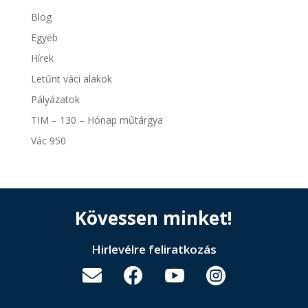
Blog
Egyéb
Hírek
Letűnt váci alakok
Pályázatok
TIM – 130 – Hónap műtárgya
Vác 950
Kövessen minket!
Hirlevélre feliratkozás



