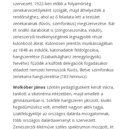
szervezett. 1922-ben előbb a folyamőrség
zenekarvezetőjeként szolgált, majd áthelyezték a
rendőrséghez, ahol az ő feladata lett a testület
zenekarainak (fúvós, szimfonikus) megszervezése. Bár
írt önálló darabokat is (zongoraszonáta, induló),
zeneszerzői tevékenységének legnagyobb része
különböző átirat. Különösen jelentős munkásságában
az 1848-as indulók, katonadalok feldolgozása,
hangszerelése (Szabadságharci zenegyöngyök).
Nevéhez fűződik a külföldi delegációk fogadásakor
előadott nemzeti himnuszok fúvós, illetve szimfonikus
zenekarra hangszerelése (183 himnusz).
Wolkóber János
szintén pedagógusként került Vácra,
tanított a siketnéma intézetben, majd emellett a
gimnáziumban is. Sokféle hangszeren játszott, kiváló
hegedűművész volt, emellett nagyon aktív tagja,
szakfelügyelője az országos dalárda-mozgalomnak,
több országos dalárdaversenyt is szervezett.
Zeneszerzői életműve széles spektrumon mozgott, írt