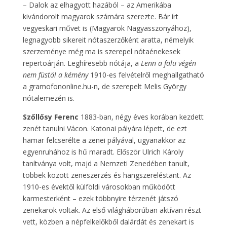
– Dalok az elhagyott hazából – az Amerikába
kivándorolt magyarok számára szerezte. Bár írt
vegyeskari művet is (Magyarok Nagyasszonyához),
legnagyobb sikereit nótaszerzőként aratta, némelyik
szerzeménye még ma is szerepel nótaénekesek
repertoárján. Leghíresebb nótája, a
Lenn a falu végén
nem füstöl a kémény
1910-es felvételről meghallgatható
a gramofononline.hu-n, de szerepelt Melis György
nótalemezén is.
Szőllősy Ferenc
1883-ban, négy éves korában kezdett
zenét tanulni Vácon. Katonai pályára lépett, de ezt
hamar felcserélte a zenei pályával, ugyanakkor az
egyenruhához is hű maradt. Először Ulrich Károly
tanítványa volt, majd a Nemzeti Zenedében tanult,
többek között zeneszerzés és hangszereléstant. Az
1910-es évektől külföldi városokban működött
karmesterként – ezek többnyire térzenét játszó
zenekarok voltak. Az első világháborúban aktívan részt
vett, közben a népfelkelőkből dalárdát és zenekart is