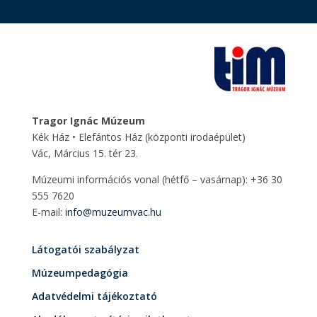
Tragor Ignác Múzeum
Kék Ház • Elefántos Ház
(központi irodaépület)
Vác, Március 15. tér 23.
Múzeumi információs vonal (hétfő – vasárnap): +36 30
555 7620
E-mail:
info@muzeumvac.hu
Látogatói szabályzat
Múzeumpedagógia
Adatvédelmi tájékoztató