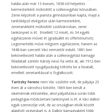
halála után már 13 évesen, 1838-tól helyettes
karmesterként működött a székesegyház kórusában.
Zenei képzését a piarista gimnáziumban kapta, majd a
tanítóképző elvégzése után karmesterként,
zenetanárként működött szülővárosban, zenei
tankönyvet is írt. Emellett 12 misét, és 34 egyéb
egyházzenei művet írt (graduálét és offertóriumot).
Legismertebb műve mégsem egyházzene, hanem az
1848-ban szerzett Váci nemzetőr induló. 1881-ben
bekövetkezett halála után a székesegyházi karnagyi
feladatait szintén Károly nevű fia vette át, aki 1912-ben
bekövetkezett nyugdíjazásáig töltötte be a hivatalt,
emellett zenetanítással is foglalkozott.
Taritzky Ferenc
nem Vác szülötte volt, de pályája 25
éven át a városhoz kötötte. 1869-ben került a
siketnémák intézetébe, ahol pályafutása során több
pedagógiai-módszertani tankönyvet is írt. A Váci dalkör
egyik szervezője volt, de az országban elsők között
alapított vegyeskart is. A Dalkör karnagyaként több