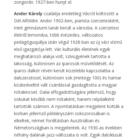
zongorán. 1927-ben hunyt el.
Andor Károly
családja eredetileg Vácról költözött a
Dél-Alföldre. Andor 1902-ben, piarista szerzetesként,
mint gimnáziumi tanár került a városba. A szerzetesi
életről lemondva, több évtizedes, változatos
pedagóguspálya után végül 1928-ban az új váci vízmű
első igazgatója lett. Vác kulturális életének egyik
meghatározó alakja volt, szívügyének tartotta a
lakosság, különösen az iparosok művelődését. Az
iparos dalkör révén került közelebbi kapcsolatba a
dalszerzéssel, különösen sok (mintegy 100) és hamar
közkedveltté vált csárdással gazdagította a magyar
nótakincset. Dalai elfogadottságára jellemző, hogy
sokukat később nem nótaként, hanem népdalként
tartották számon. A nyomtatásban megjelent kották a
korban jellemző példányszám sokszorosában is
elkeltek, német fordításban Ausztriában és
Németországban is megjelentek. Az 1930-as években
néhány dalának jazz-változata is volt. Egyik dalciklusát