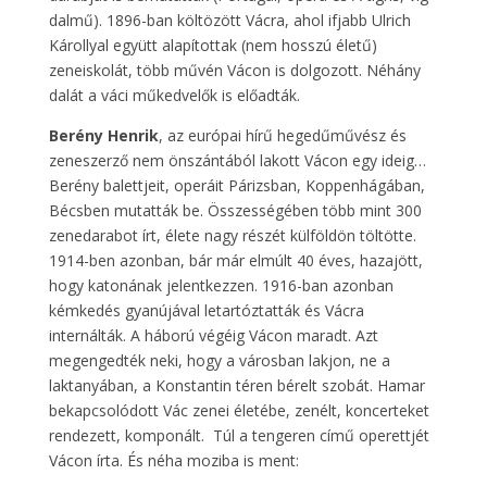
dalmű). 1896-ban költözött Vácra, ahol ifjabb Ulrich
Károllyal együtt alapítottak (nem hosszú életű)
zeneiskolát, több művén Vácon is dolgozott. Néhány
dalát a váci műkedvelők is előadták.
Berény Henrik
, az európai hírű hegedűművész és
zeneszerző nem önszántából lakott Vácon egy ideig…
Berény balettjeit, operáit Párizsban, Koppenhágában,
Bécsben mutatták be. Összességében több mint 300
zenedarabot írt, élete nagy részét külföldön töltötte.
1914-ben azonban, bár már elmúlt 40 éves, hazajött,
hogy katonának jelentkezzen. 1916-ban azonban
kémkedés gyanújával letartóztatták és Vácra
internálták. A háború végéig Vácon maradt. Azt
megengedték neki, hogy a városban lakjon, ne a
laktanyában, a Konstantin téren bérelt szobát. Hamar
bekapcsolódott Vác zenei életébe, zenélt, koncerteket
rendezett, komponált. Túl a tengeren című operettjét
Vácon írta. És néha moziba is ment: