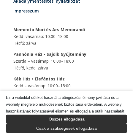
Akadálymentesítési nyilatkozat
Impresszum
Memento Mori és Ars Memorandi
Kedd–vasárnap: 10:00–18:00
Hétfő: zárva
Pannónia Ház • Sajdik Gyűjtemény
Szerda – vasárnap: 10:00–18:00
Hétfő, kedd: zárva
Kék Ház • Elefántos Ház
Kedd – vasárnap: 10:00–18:00
Hétfő: zárva
Ez a weboldal sütiket használ a böngészési élmény javítása és a
Szent Mihály Altemplom
webhely megfelelő működésének biztosítása érdekében. A webhely
Kedd – vasárnap: 10:00–18:00
használatának folytatásával elismeri és elfogadja a sütik használatát.
Hétfő: zárva
Összes elfogadása
Csak a szükségesek elfogadása
Tragor Ignác Múzeum © 2025 Minden jog fenntartva.