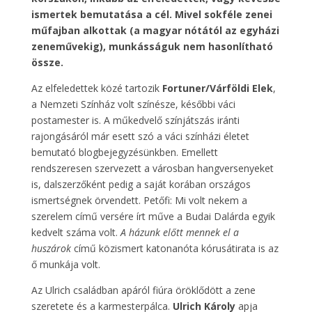
ismertek bemutatása a cél. Mivel sokféle zenei
műfajban alkottak (a magyar nótától az egyházi
zeneművekig), munkásságuk nem hasonlítható
össze.
Az elfeledettek közé tartozik
Fortuner/Várföldi Elek
,
a Nemzeti Színház volt színésze, későbbi váci
postamester is. A műkedvelő színjátszás iránti
rajongásáról már esett szó a váci színházi életet
bemutató blogbejegyzésünkben. Emellett
rendszeresen szervezett a városban hangversenyeket
is, dalszerzőként pedig a saját korában országos
ismertségnek örvendett. Petőfi: Mi volt nekem a
szerelem című versére írt műve a Budai Dalárda egyik
kedvelt száma volt.
A házunk előtt mennek el a
huszárok
című közismert katonanóta kórusátirata is az
ő munkája volt.
Az Ulrich családban apáról fiúra öröklődött a zene
szeretete és a karmesterpálca.
Ulrich Károly
apja