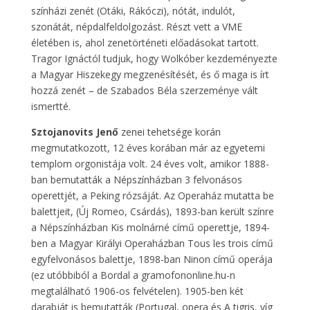
színházi zenét (Otáki, Rákóczi), nótát, indulót,
szonátát, népdalfeldolgozást. Részt vett a VME
életében is, ahol zenetörténeti előadásokat tartott.
Tragor Ignáctól tudjuk, hogy Wolkóber kezdeményezte
a Magyar Hiszekegy megzenésítését, és ő maga is írt
hozzá zenét – de Szabados Béla szerzeménye vált
ismertté.
Sztojanovits Jenő
zenei tehetsége korán
megmutatkozott, 12 éves korában már az egyetemi
templom orgonistája volt. 24 éves volt, amikor 1888-
ban bemutatták a Népszínházban 3 felvonásos
operettjét, a Peking rózsáját. Az Operaház mutatta be
balettjeit, (Új Romeo, Csárdás), 1893-ban került színre
a Népszínházban Kis molnárné című operettje, 1894-
ben a Magyar Királyi Operaházban Tous les trois című
egyfelvonásos balettje, 1898-ban Ninon című operája
(ez utóbbiból a Bordal a gramofononline.hu-n
megtalálható 1906-os felvételen). 1905-ben két
darabját is bemutatták (Portugal, opera és A tigris, víg