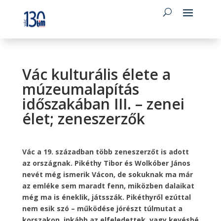
Vác kulturális élete a
múzeumalapítás
időszakában III. – zenei
élet; zeneszerzők
Vác a 19. században több zeneszerzőt is adott
az országnak. Pikéthy Tibor és Wolkóber János
nevét még ismerik Vácon, de sokuknak ma már
az emléke sem maradt fenn, miközben dalaikat
még ma is éneklik, játsszák. Pikéthyről ezúttal
nem esik szó – működése jórészt túlmutat a
korszakon, inkább az elfeledettek, vagy kevésbé