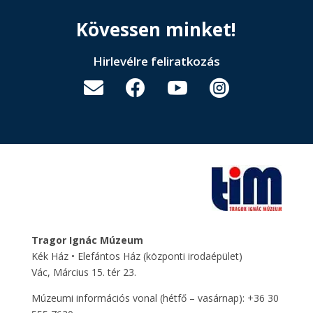
Kövessen minket!
Hirlevélre feliratkozás




Tragor Ignác Múzeum
Kék Ház • Elefántos Ház
(központi irodaépület)
Vác, Március 15. tér 23.
Múzeumi információs vonal (hétfő – vasárnap): +36 30