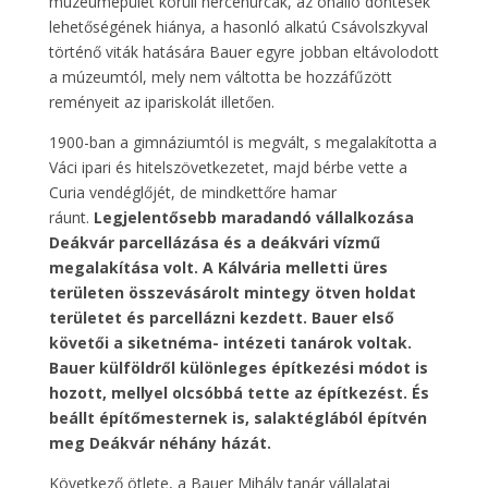
múzeumépület körüli hercehurcák, az önálló döntések
lehetőségének hiánya, a hasonló alkatú Csávolszkyval
történő viták hatására Bauer egyre jobban eltávolodott
a múzeumtól, mely nem váltotta be hozzáfűzött
reményeit az ipariskolát illetően.
1900-ban a gimnáziumtól is megvált, s megalakította a
Váci ipari és hitelszövetkezetet, majd bérbe vette a
Curia vendéglőjét, de mindkettőre hamar
ráunt.
Legjelentősebb maradandó vállalkozása
Deákvár parcellázása és a deákvári vízmű
megalakítása volt. A Kálvária melletti üres
területen összevásárolt mintegy ötven holdat
területet és parcellázni kezdett. Bauer első
követői a siketnéma- intézeti tanárok voltak.
Bauer külföldről különleges építkezési módot is
hozott, mellyel olcsóbbá tette az építkezést. És
beállt építőmesternek is, salaktéglából építvén
meg Deákvár néhány házát.
Következő ötlete, a Bauer Mihály tanár vállalatai