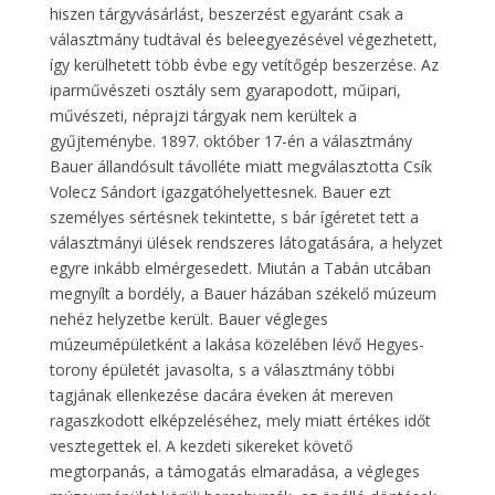
hiszen tárgyvásárlást, beszerzést egyaránt csak a
választmány tudtával és beleegyezésével végezhetett,
így kerülhetett több évbe egy vetítőgép beszerzése. Az
iparművészeti osztály sem gyarapodott, műipari,
művészeti, néprajzi tárgyak nem kerültek a
gyűjteménybe. 1897. október 17-én a választmány
Bauer állandósult távolléte miatt megválasztotta Csík
Volecz Sándort igazgatóhelyettesnek. Bauer ezt
személyes sértésnek tekintette, s bár ígéretet tett a
választmányi ülések rendszeres látogatására, a helyzet
egyre inkább elmérgesedett. Miután a Tabán utcában
megnyílt a bordély, a Bauer házában székelő múzeum
nehéz helyzetbe került. Bauer végleges
múzeumépületként a lakása közelében lévő Hegyes-
torony épületét javasolta, s a választmány többi
tagjának ellenkezése dacára éveken át mereven
ragaszkodott elképzeléséhez, mely miatt értékes időt
vesztegettek el. A kezdeti sikereket követő
megtorpanás, a támogatás elmaradása, a végleges