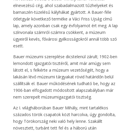
elnevezésű cég, ahol szabadalmazott tűzhelyeket és
barnaszén-tüzelésű kályhákat gyártott. A Bauer-féle
ötletgyár következő terméke a Váci Friss Ujság című
lap, amely azonban csak egy évfolyamot ért meg. A lap
színvonala számról-számra csökkent, a múzeum
ügyeiről kevés, fővárosi gyilkosságokról annál több szó
esett.
Bauer múzeumi szereplése dicstelenül zárult; 1902-ben
lemondott igazgatói tisztéről, amit már amúgy sem
látott el, s felkérte a múzeum vezetőségét, hogy a
lakásán lévő múzeumi tárgyakat rövid határidőn belül
szállítsák el. Bauer működésének tudható be, hogy az
1906-ban elfogadott módosított alapszabályban már
nem szerepelt múzeumigazgatói tisztség.
Az I. világháborúban Bauer Mihály, mint tartalékos
százados török csapatok közt harcolva, úgy gondolta,
hogy Törökország neki való hely lenne. Szakállt
növesztett, turbánt tett fel és a háború után