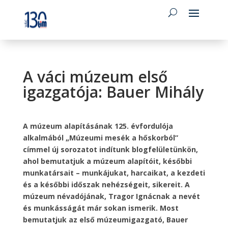
A váci múzeum első
igazgatója: Bauer Mihály
A múzeum alapításának 125. évfordulója
alkalmából „Múzeumi mesék a hőskorból”
címmel új sorozatot indítunk blogfelületünkön,
ahol bemutatjuk a múzeum alapítóit, későbbi
munkatársait – munkájukat, harcaikat, a kezdeti
és a későbbi időszak nehézségeit, sikereit. A
múzeum névadójának, Tragor Ignácnak a nevét
és munkásságát már sokan ismerik. Most
bemutatjuk az első múzeumigazgató, Bauer