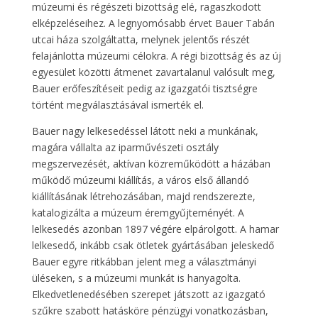
múzeumi és régészeti bizottság elé, ragaszkodott
elképzeléseihez. A legnyomósabb érvet Bauer Tabán
utcai háza szolgáltatta, melynek jelentős részét
felajánlotta múzeumi célokra. A régi bizottság és az új
egyesület közötti átmenet zavartalanul valósult meg,
Bauer erőfeszítéseit pedig az igazgatói tisztségre
történt megválasztásával ismerték el.
Bauer nagy lelkesedéssel látott neki a munkának,
magára vállalta az iparművészeti osztály
megszervezését, aktívan közreműködött a házában
működő múzeumi kiállítás, a város első állandó
kiállításának létrehozásában, majd rendszerezte,
katalogizálta a múzeum éremgyűjteményét. A
lelkesedés azonban 1897 végére elpárolgott. A hamar
lelkesedő, inkább csak ötletek gyártásában jeleskedő
Bauer egyre ritkábban jelent meg a választmányi
üléseken, s a múzeumi munkát is hanyagolta.
Elkedvetlenedésében szerepet játszott az igazgató
szűkre szabott hatásköre pénzügyi vonatkozásban,