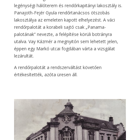
legénységi hálóterem és rendőrkapitányi lakosztály is.
Panajoth-Fejér Gyula rendőrtanácsos ötszobás
lakosztálya az emeleten kapott elhelyezést. A váci
rendőrpalotát a korabeli sajtó csak „Panama-
palotának” nevezte, a felépítése körüli botrányra
utalva. Vay Kázmér a megnyitón sem lehetett jelen,
éppen egy Markó utcai fogdában várta a vizsgálat
lezárultát.
A rendőrpalotát a rendszerváltást követően
értékesítették, azóta üresen áll.