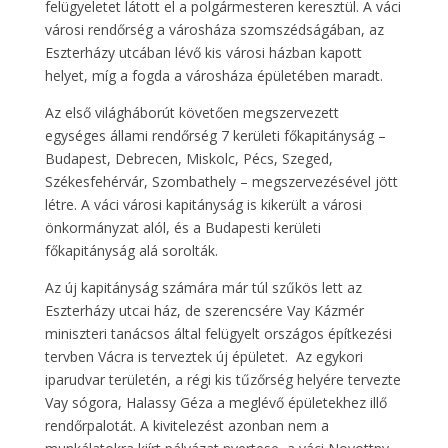
felügyeletet látott el a polgármesteren keresztül. A váci
városi rendőrség a városháza szomszédságában, az
Eszterházy utcában lévő kis városi házban kapott
helyet, míg a fogda a városháza épületében maradt.
Az első világháborút követően megszervezett
egységes állami rendőrség 7 kerületi főkapitányság –
Budapest, Debrecen, Miskolc, Pécs, Szeged,
Székesfehérvár, Szombathely – megszervezésével jött
létre. A váci városi kapitányság is kikerült a városi
önkormányzat alól, és a Budapesti kerületi
főkapitányság alá sorolták.
Az új kapitányság számára már túl szűkös lett az
Eszterházy utcai ház, de szerencsére Vay Kázmér
miniszteri tanácsos által felügyelt országos építkezési
tervben Vácra is terveztek új épületet. Az egykori
iparudvar területén, a régi kis tűzőrség helyére tervezte
Vay sógora, Halassy Géza a meglévő épületekhez illő
rendőrpalotát. A kivitelezést azonban nem a