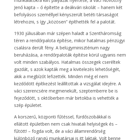
munkálatokra kiírt pályázat nyertese, a váci Novottny
Jenő kapta – ő építette a deákvári iskolát – hanem két
befolyásos személlyel kényszerült betéti társaságot
létrehozni, s így „közösen” építhették fel a palotát.
1930 júliusában már szépen haladt a Szentháromság
téren a rendőrpalota építése, mikor hatalmas pénzügyi
csalásra derült fény. A belügyminisztérium nagy
beruházása, a rendőrpaloták építése körül ugyanis nem
volt minden szabályos. Hatalmas összegek cseréltek
gazdát, s azok kapták meg a kivitelezés lehetőségét,
akik a megbízót lefizették. Minden még el nem
kezdődött építkezést leállítottak a vizsgálat idejére. A
váci szerencsére megmenekült, szeptemberre be is
fejeződött, s októberben már birtokba is vehették a
szép épületet.
A korszerű, központi fűtéssel, fürdőszobákkal is
ellátott épületben nem csak hivatali helyiségek és –
fűtött! – fogda volt, de a váci államrendőrség
különböző rangú munkatársai is itt laktak. Volt benne