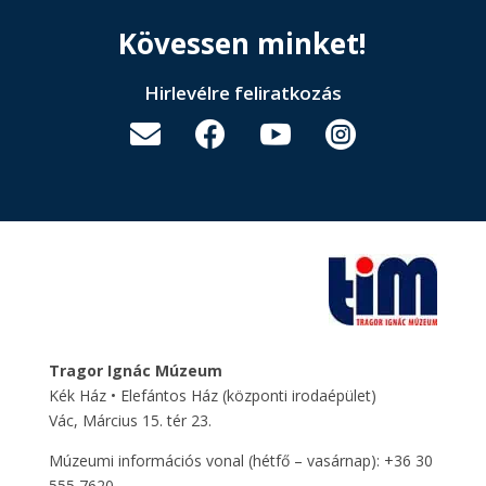
Kövessen minket!
Hirlevélre feliratkozás




Tragor Ignác Múzeum
Kék Ház • Elefántos Ház
(központi irodaépület)
Vác, Március 15. tér 23.
Múzeumi információs vonal (hétfő – vasárnap): +36 30
555 7620