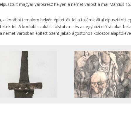
 elpusztult magyar városrész helyén a német várost a mai Március 15.
 a korábbi templom helyén építették fel a tatárok által elpusztított 
eltek fel. A korábbi szokást folytatva – és az egyházi előírásokat bet
a német városban épített Szent Jakab ágostonos kolostor alapítóleve