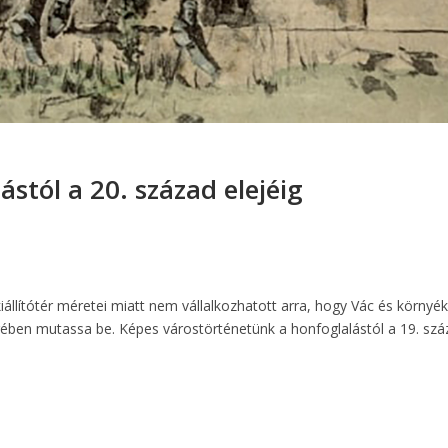
ástól a 20. század elejéig
 kiállítótér méretei miatt nem vállalkozhatott arra, hogy Vác és körn
gében mutassa be. Képes várostörténetünk a honfoglalástól a 19. száz