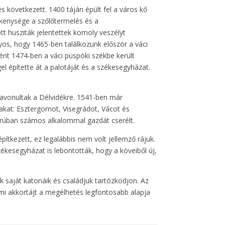
s következett. 1400 táján épült fel a város kő
ékenysége a szőlőtermelés és a
t husziták jelentettek komoly veszélyt
yos, hogy 1465-ben találkozunk először a váci
ként 1474-ben a váci püspöki székbe került
l építette át a palotáját és a székesegyházat.
zavonultak a Délvidékre. 1541-ben már
rakat: Esztergomot, Visegrádot, Vácot és
borúban számos alkalommal gazdát cserélt.
tkezett, ez legalábbis nem volt jellemző rájuk.
zékesegyházat is lebontották, hogy a köveiből új,
k saját katonáik és családjuk tartózkodjon. Az
i akkortájt a megélhetés legfontosabb alapja