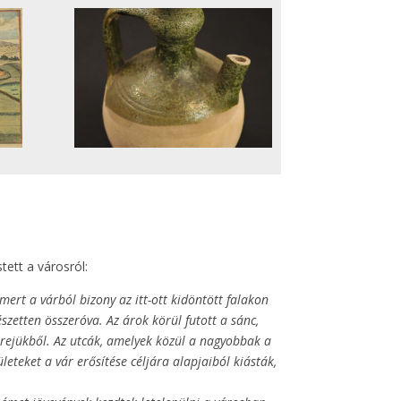
ett a városról:
rt a várból bizony az itt-ott kidöntött falakon
észetten összeróva. Az árok körül futott a sánc,
i erejükből. Az utcák, amelyek közül a nagyobbak a
teket a vár erősítése céljára alapjaiból kiásták,