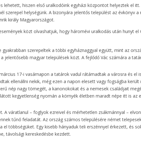
s lehetett, hiszen első uralkodóink egyházi központot helyeztek el itt.
l szerepel helységünk. A bizonyára jelentős települést az évkönyv a
nrik király Magyarországot.
események közt olvashatjuk, hogy háromévi uralkodás után hunyt el 
e gyakrabban szerepeltek a többi egyháznaggyal együtt, mint az orszá
 a jelentősebb magyar települések közt. A fejlődő Vác számára a tatá
 március 17-i vasárnapon a tatárok vadul rátámadtak a városra és el i
 tudtak ellenállni nekik, még ezen a napon elesett vagy fogságba kerü
yszerű nép nagy tömegét, a kanonokokat és a nemesek családjait megé
látott kegyetlenség nyomán a környék életben maradt népe itt is az 
t. A váratlanul – foglyok ezreivel és mérhetetlen zsákmánnyal – elvo
ennek tűnő feladatát. Az ország számos településére német telepesek
 el többségüket. Egy kisebb hányaduk teli erszénnyel érkezett, és s
be, távolsági kereskedésbe kezdett.