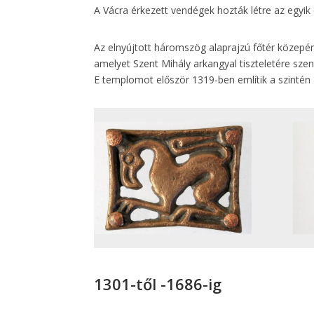
A Vácra érkezett vendégek hozták létre az egyik
Az elnyújtott háromszög alaprajzú főtér közepén,
amelyet Szent Mihály arkangyal tiszteletére szent
E templomot először 1319-ben említik a szintén 
1301-től -1686-ig