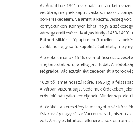
Az Árpád-ház 1301. évi kihalása utáni két évtize
védőfala, melynek kapuit vaskos, masszív torny
borkereskedelem, valamint a kézművesség volt. Z
környékünkön. Könnyen lehet, hogy a székesegyhá
várnagy említésével. Mátyás király (1458-1490) u
Báthori Miklós – főpapi teendői mellett – a bék
Utóbbihoz egy saját kápolnát építtetett, mely ny
A törökök már az 1526. évi mohácsi csatavesztés
megtartották az újra elfoglalt Budát. A hódolts
Nógrádot. Vác ezután évtizedeken át a török vég
1629-től ismét hosszú időre, 1685-ig, a felszab
A várban viszont saját védelmük érdekében jelent
erős falú bástyákat emeljenek. Mindennapi élet
A törökök a keresztény lakosságot a vár közelébő
őslakosság nagy része Vácon maradt, hiszen az
volt. A helyiek kitartása ellenére a sok ostrom 