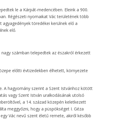
epedtek le a Kárpát-medencében. Eleink a 900.
mban. Régészeti nyomaikat Vác területének több
lt agyagedények töredékei kerülnek elő a
lnek elő.
ta nagy számban telepedtek az északról érkezett
özepe előtti évtizedekben élhetett, környezete
e. A hagyomány szerint a Szent Istvánhoz kötött
tatás vagy Szent István uralkodásának utolsó
beröltővel, a 14. század közepén keletkezett
óbálta meggyőzni, hogy a püspökséget I. Géza
k egy Vác nevű szent életű remete, akiről később