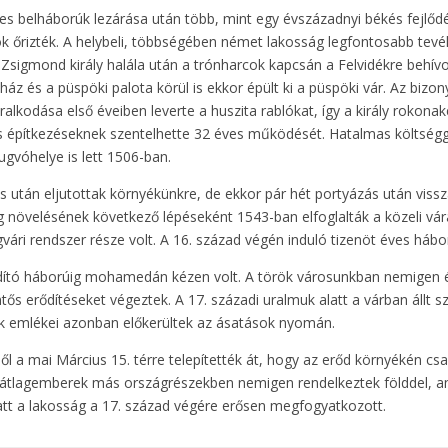
des belháborúk lezárása után több, mint egy évszázadnyi békés fejlődé
ok őrizték. A helybeli, többségében német lakosság legfontosabb tev
sigmond király halála után a trónharcok kapcsán a Felvidékre behívot
z és a püspöki palota körül is ekkor épült ki a püspöki vár. Az bizon
ralkodása első éveiben leverte a huszita rablókat, így a király rokona
és építkezéseknek szentelhette 32 éves működését. Hatalmas költségge
ugvóhelye is lett 1506-ban.
 után eljutottak környékünkre, de ekkor pár hét portyázás után viss
ág növelésének következő lépéseként 1543-ban elfoglalták a közeli vá
vári rendszer része volt. A 16. század végén induló tizenöt éves há
adító háborúig mohamedán kézen volt. A török városunkban nemigen épí
ős erődítéseket végeztek. A 17. századi uralmuk alatt a várban állt s
ük emlékei azonban előkerültek az ásatások nyomán.
l a mai Március 15. térre telepítették át, hogy az erőd környékén csa
 átlagemberek más országrészekben nemigen rendelkeztek földdel, am
alatt a lakosság a 17. század végére erősen megfogyatkozott.