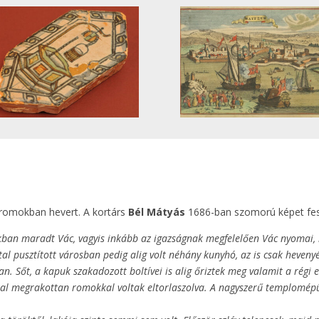
 romokban hevert. A kortárs
Bél Mátyás
1686-ban szomorú képet fest
an maradt Vác, vagyis inkább az igazságnak megfelelően Vác nyomai, me
tal pusztított városban pedig alig volt néhány kunyhó, az is csak heveny
ban. Sőt, a kapuk szakadozott boltívei is alig őriztek meg valamit a rég
kal megrakottan romokkal voltak eltorlaszolva. A nagyszerű templomépüle