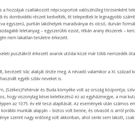
s a hozzájuk csatlakozott népcsoportok valószínűleg törzsenként tel
ldi és dombvidéki részeit kedvelték, itt telepedtek le legnagyobb szá
tatva egyszerű, puritán lakóhelyek maradványai és olcsó, durván formá
azdagabb leletanyag – egyszerűbb ezüst, ritkán arany ékszerek – kerü
gén nem lakatlan területre érkezett.
 a keleti pusztákról érkezett avarok utódai közé már több nemzedék ó
lt, becézett Vác alakját őrizte meg. A névadó valamikor a XI. század k
használt egyéb szláv neveket is.
m, (Székes)Fehérvár és Buda környéke volt az ország központja, szív
onyos, hogy viszonylag kései keletkezésű ez az egyházmegye, a mai ku
éppen az 1075. év elé teszi alapítását. Az események után számos em
t korábbi munkák alapján – biztos volt benne, és olvasóit is arról pr
ménye szerint nagy erdőség volt akkoriban, ahol senki sem lakott, csa