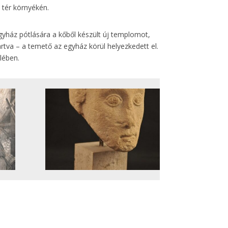
 tér környékén.
egyház pótlására a kőből készült új templomot,
artva – a temető az egyház körül helyezkedett el.
lében.