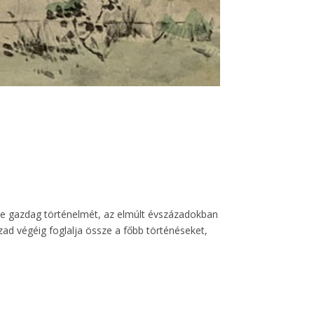
yéke gazdag történelmét, az elmúlt évszázadokban
ad végéig foglalja össze a főbb történéseket,