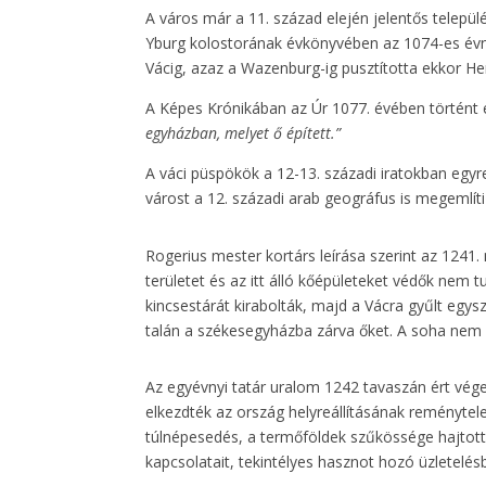
A város már a 11. század elején jelentős települé
Yburg kolostorának évkönyvében az 1074-es évné
Vácig, azaz a Wazenburg-ig pusztította ekkor He
A Képes Krónikában az Úr 1077. évében történt 
egyházban, melyet ő épített.”
A váci püspökök a 12-13. századi iratokban egyr
várost a 12. századi arab geográfus is megemlíti
Rogerius mester kortárs leírása szerint az 1241.
területet és az itt álló kőépületeket védők nem
kincsestárát kirabolták, majd a Vácra gyűlt eg
talán a székesegyházba zárva őket. A soha nem 
Az egyévnyi tatár uralom 1242 tavaszán ért vége
elkezdték az ország helyreállításának reménytel
túlnépesedés, a termőföldek szűkössége hajtotta
kapcsolatait, tekintélyes hasznot hozó üzletelés