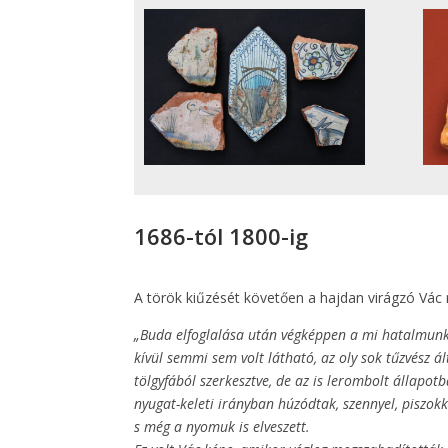
1686-tól 1800-ig
A török kiűzését követően a hajdan virágzó Vác
„Buda elfoglalása után végképpen a mi hatalmunkb
kívül semmi sem volt látható, az oly sok tűzvész ál
tölgyfából szerkesztve, de az is lerombolt állapot
nyugat-keleti irányban húzódtak, szennyel, piszok
s még a nyomuk is elveszett.