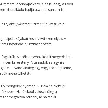
 A remete legendáját cáfolja az is, hogy a távoli
 német uralkodó hadjárata kapcsán említi –
Géza, akit
„Vácott temettek el a Szent Szűz
g belpolitikájában részt vevő személyek. A
rjárás hatalmas pusztítást hozott.
s foglalták. A székesegyház körüli megerősített
lt minden keresztény. A támadók az egyház
gették – valószínűleg egy vagy több épületbe,
erdők menekülhetett.
nuló mongolok nyomán IV. Béla és előkelői
 érkeztek. Hazájukból valószínűleg a
okszor megtartva otthoni, németföldi