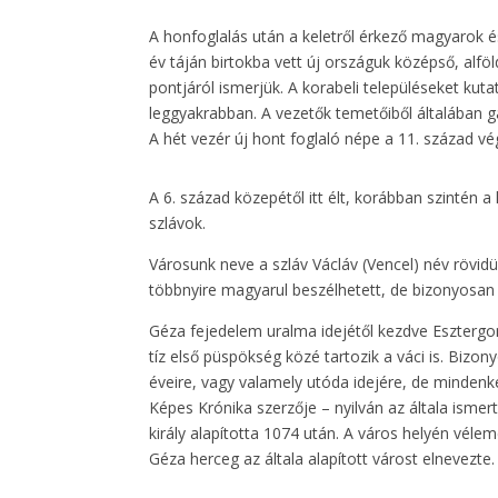
A honfoglalás után a keletről érkező magyarok é
év táján birtokba vett új országuk középső, alfö
pontjáról ismerjük. A korabeli településeket ku
leggyakrabban. A vezetők temetőiből általában g
A hét vezér új hont foglaló népe a 11. század vé
A 6. század közepétől itt élt, korábban szintén
szlávok.
Városunk neve a szláv Václáv (Vencel) név rövidü
többnyire magyarul beszélhetett, de bizonyosan 
Géza fejedelem uralma idejétől kezdve Esztergo
tíz első püspökség közé tartozik a váci is. Biz
éveire, vagy valamely utóda idejére, de mindenk
Képes Krónika szerzője – nyilván az általa ismer
király alapította 1074 után. A város helyén véle
Géza herceg az általa alapított várost elnevezte.