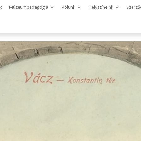
k
Múzeumpedagógia
Rólunk
Helyszíneink
Szerző