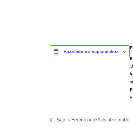
R
Hozzáadom a naptáramhoz
K
j
V
n
E
E
Sajdik Ferenc napközis alkotótábor