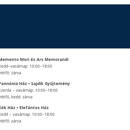
Memento Mori és Ars Memorandi
Kedd–vasárnap: 10:00–18:00
Hétfő: zárva
Pannónia Ház • Sajdik Gyűjtemény
Szerda – vasárnap: 10:00–18:00
Hétfő, kedd: zárva
Kék Ház • Elefántos Ház
Kedd – vasárnap: 10:00–18:00
Hétfő: zárva