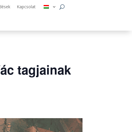
dések
Kapcsolat
ác tagjainak