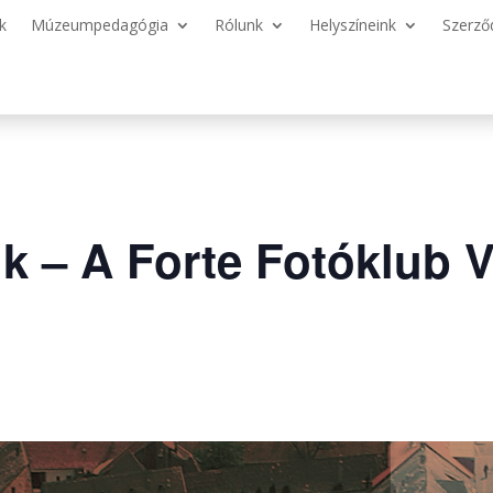
k
Múzeumpedagógia
Rólunk
Helyszíneink
Szerző
k – A Forte Fotóklub V