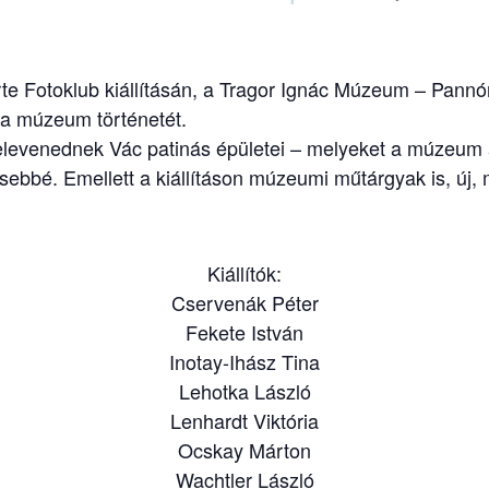
orte Fotoklub kiállításán, a Tragor Ignác Múzeum – Pannó
 a múzeum történetét.
levenednek Vác patinás épületei – melyeket a múzeum ált
bbé. Emellett a kiállításon múzeumi műtárgyak is, új, 
Kiállítók:
Cservenák Péter
Fekete István
Inotay-Ihász Tina
Lehotka László
Lenhardt Viktória
Ocskay Márton
Wachtler László