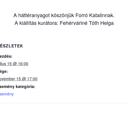
A háttéranyagot köszönjük Forró Katalinnak.
A kiállítás kurátora: Fehérváriné Tóth Helga
ÉSZLETEK
ezdés:
úlius 15 @ 16:00
ége:
ovember 15 @ 17:00
semény kategória:
semény