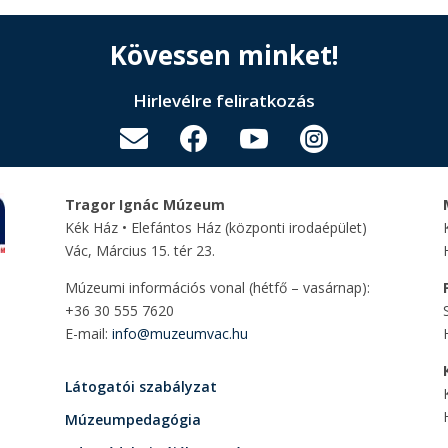
Kövessen minket!
Hirlevélre feliratkozás




Tragor Ignác Múzeum
Kék Ház • Elefántos Ház
(központi irodaépület)
Vác, Március 15. tér 23.
Múzeumi információs vonal (hétfő – vasárnap):
+36 30 555 7620
E-mail:
info@muzeumvac.hu
Látogatói szabályzat
Múzeumpedagógia