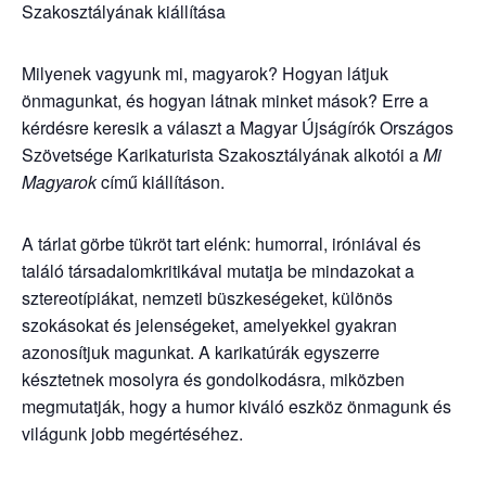
Szakosztályának kiállítása
Milyenek vagyunk mi, magyarok? Hogyan látjuk
önmagunkat, és hogyan látnak minket mások? Erre a
kérdésre keresik a választ a Magyar Újságírók Országos
Szövetsége Karikaturista Szakosztályának alkotói a
Mi
Magyarok
című kiállításon.
A tárlat görbe tükröt tart elénk: humorral, iróniával és
találó társadalomkritikával mutatja be mindazokat a
sztereotípiákat, nemzeti büszkeségeket, különös
szokásokat és jelenségeket, amelyekkel gyakran
azonosítjuk magunkat. A karikatúrák egyszerre
késztetnek mosolyra és gondolkodásra, miközben
megmutatják, hogy a humor kiváló eszköz önmagunk és
világunk jobb megértéséhez.