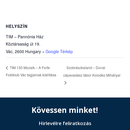
HELYSZÍN
TIM – Pannónia Ház
Köztársaság út 19.
Vác
,
2600
Hungary
+ Google Térkép
Szobrászkaland – Dunai
TIM 130 Mozaik – A Forte
Fotóklub Vác tagjainak kiállítása
cápavadász tábor Kolodko Mihállyal
Kövessen minket!
Hirlevélre feliratkozás