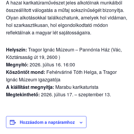
A hazai karikatúraművészet jeles alkotóinak munkáiból
összeállított válogatás a műfaj sokszínűségét bizonyítja.
Olyan alkotásokkal találkozhatunk, amelyek hol vidáman,
hol szarkasztikusan, hol elgondolkodtató módon
reflektálnak a magyar lét sajátosságaira.
Helyszín:
Tragor Ignác Múzeum – Pannónia Ház (Vác,
Köztársaság út 19, 2600 )
Megnyitó:
2026. július 16. 16:00
Köszöntőt mond:
Fehérváriné Tóth Helga, a Tragor
Ignác Múzeum igazgatója
A kiállítást megnyitja:
Marabu karikaturista
Megtekinthető:
2026. július 17. – szeptember 13.
Hozzáadom a naptáramhoz