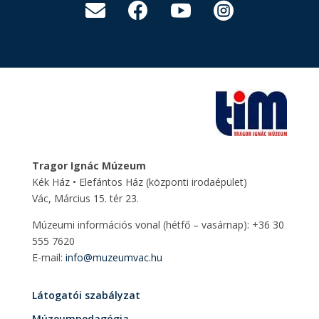




Tragor Ignác Múzeum
Kék Ház • Elefántos Ház
(központi irodaépület)
Vác, Március 15. tér 23.
Múzeumi információs vonal (hétfő – vasárnap): +36 30
555 7620
E-mail:
info@muzeumvac.hu
Látogatói szabályzat
Múzeumpedagógia