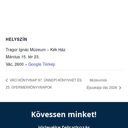
HELYSZÍN
Tragor Ignác Múzeum – Kék Ház
Március 15. tér 23.
Vác
,
2600
+ Google Térkép
Múzeumok
VÁCI KÖNYVNAP 97. ÜNNEPI KÖNYVHÉT ÉS
25. GYERMEKKÖNYVNAPOK
Éjszakája Vác 2026
Kövessen minket!
Hirlevélre feliratkozás