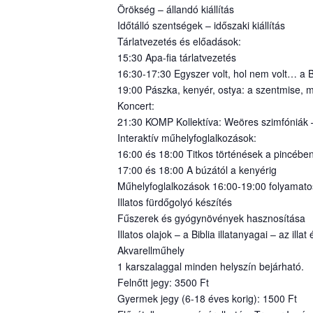
Örökség – állandó kiállítás
Időtálló szentségek – időszaki kiállítás
Tárlatvezetés és előadások:
15:30 Apa-fia tárlatvezetés
16:30-17:30 Egyszer volt, hol nem volt… a 
19:00 Pászka, kenyér, ostya: a szentmise, 
Koncert:
21:30 KOMP Kollektíva: Weöres szimfóniák –
Interaktív műhelyfoglalkozások:
16:00 és 18:00 Titkos történések a pincébe
17:00 és 18:00 A búzától a kenyérig
Műhelyfoglalkozások 16:00-19:00 folyamat
Illatos fürdőgolyó készítés
Fűszerek és gyógynövények hasznosítása
Illatos olajok – a Biblia illatanyagai – az illa
Akvarellműhely
1 karszalaggal minden helyszín bejárható.
Felnőtt jegy: 3500 Ft
Gyermek jegy (6-18 éves korig): 1500 Ft