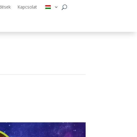
dések
Kapcsolat