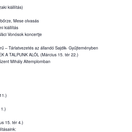
ki kiállítás)
vbőrze, Mese olvasás
 kiállítás
Váci Vonósok koncertje
rű – Tárlatvezetés az állandó Sajdik- Gyűjteményben
A TALPUNK ALÓL (Március 15. tér 22.)
 Szent Mihály Altemplomban
11.)
1.)
15. tér 4.)
lításaink: