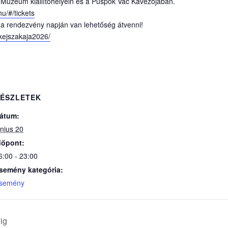
 Múzeum kiállítóhelyein és a Püspök Vác Kávézójában.
hu/#/tickets
 a rendezvény napján van lehetőség átvenni!
ejszakaja2026/
ÉSZLETEK
átum:
únius 20
dőpont:
6:00 - 23:00
semény kategória:
semény
ig