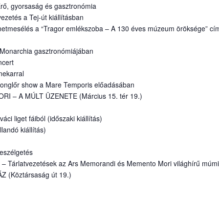
 Erő, gyorsaság és gasztronómia
ezetés a Tej-út kiállításban
ténetmesélés a “Tragor emlékszoba – A 130 éves múzeum öröksége” cím
a Monarchia gasztronómiájában
ncert
nekarral
zsonglőr show a Mare Temporis előadásában
– A MÚLT ÜZENETE (Március 15. tér 19.)
 liget fáiból (időszaki kiállítás)
andó kiállítás)
beszélgetés
0 – Tárlatvezetések az Ars Memorandi és Memento Mori világhírű múmia
Köztársaság út 19.)