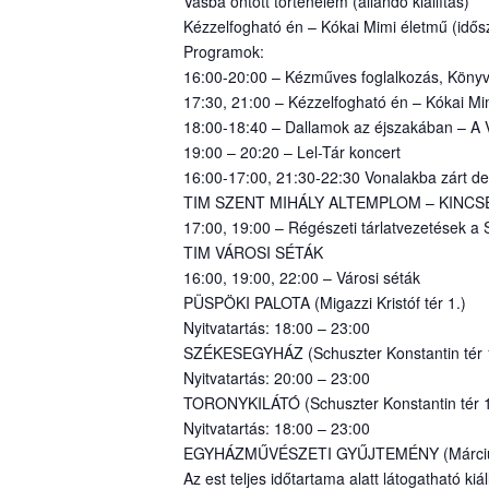
Vasba öntött történelem (állandó kiállítás)
Kézzelfogható én – Kókai Mimi életmű (idősza
Programok:
16:00-20:00 – Kézműves foglalkozás, Köny
17:30, 21:00 – Kézzelfogható én – Kókai Mimi
18:00-18:40 – Dallamok az éjszakában – A 
19:00 – 20:20 – Lel-Tár koncert
16:00-17:00, 21:30-22:30 Vonalakba zárt de
TIM SZENT MIHÁLY ALTEMPLOM – KINCSEK 
17:00, 19:00 – Régészeti tárlatvezetések a
TIM VÁROSI SÉTÁK
16:00, 19:00, 22:00 – Városi séták
PÜSPÖKI PALOTA (Migazzi Kristóf tér 1.)
Nyitvatartás: 18:00 – 23:00
SZÉKESEGYHÁZ (Schuszter Konstantin tér 
Nyitvatartás: 20:00 – 23:00
TORONYKILÁTÓ (Schuszter Konstantin tér 1
Nyitvatartás: 18:00 – 23:00
EGYHÁZMŰVÉSZETI GYŰJTEMÉNY (Március 
Az est teljes időtartama alatt látogatható kiál