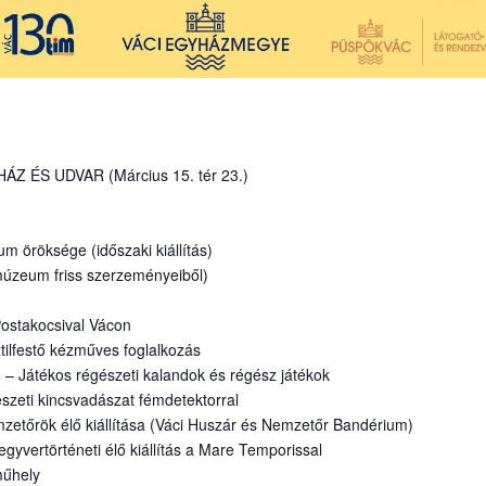
ÉS UDVAR (Március 15. tér 23.)
 öröksége (időszaki kiállítás)
 múzeum friss szerzeményeiből)
Postakocsival Vácon
ilfestő kézműves foglalkozás
! – Játékos régészeti kalandok és régész játékok
zeti kincsvadászat fémdetektorral
mzetőrök élő kiállítása (Váci Huszár és Nemzetőr Bandérium)
gyvertörténeti élő kiállítás a Mare Temporissal
műhely