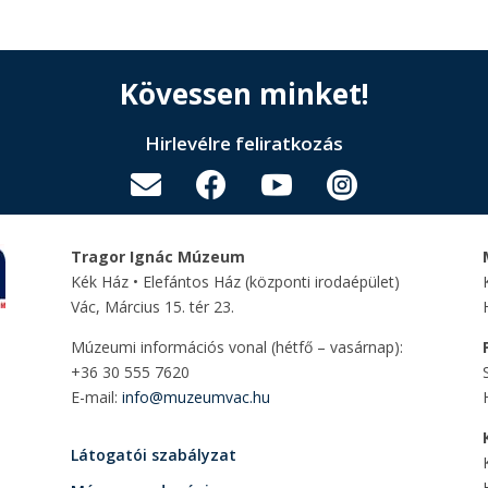
Kövessen minket!
Hirlevélre feliratkozás




Tragor Ignác Múzeum
Kék Ház • Elefántos Ház
(központi irodaépület)
Vác, Március 15. tér 23.
Múzeumi információs vonal (hétfő – vasárnap):
+36 30 555 7620
E-mail:
info@muzeumvac.hu
Látogatói szabályzat