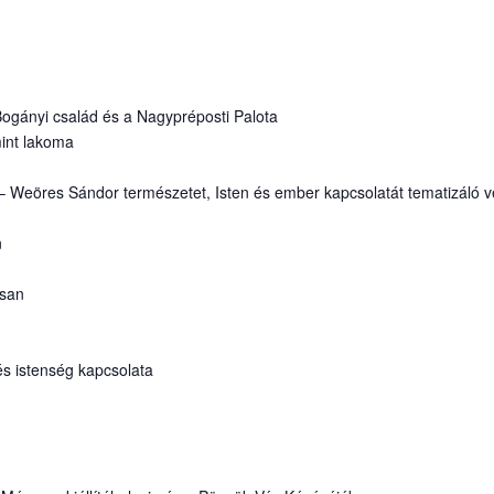
Bogányi család és a Nagypréposti Palota
mint lakoma
 Weöres Sándor természetet, Isten és ember kapcsolatát tematizáló v
n
osan
t és istenség kapcsolata