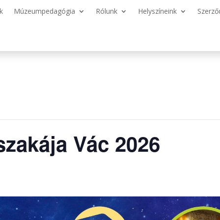
k
Múzeumpedagógia
Rólunk
Helyszíneink
Szerző
zakája Vác 2026