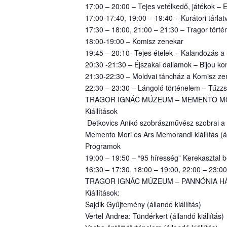
17:00 – 20:00 – Tejes vetélkedő, játékok –
17:00-17:40, 19:00 – 19:40 – Kurátori tárlatv
17:30 – 18:00, 21:00 – 21:30 – Tragor tör
18:00-19:00 – Komisz zenekar
19:45 – 20:10- Tejes ételek – Kalandozás 
20:30 -21:30 – Éjszakai dallamok – Bijou ko
21:30-22:30 – Moldvai táncház a Komisz ze
22:30 – 23:30 – Lángoló történelem – Tűz
TRAGOR IGNÁC MÚZEUM – MEMENTO MORI 
Kiállítások
Detkovics Anikó szobrászművész szobrai a váci
Memento Mori és Ars Memorandi kiállítás (áll
Programok
19:00 – 19:50 – “95 híresség” Kerekasztal 
16:30 – 17:30, 18:00 – 19:00, 22:00 – 23:0
TRAGOR IGNÁC MÚZEUM – PANNÓNIA HÁZ (
Kiállítások:
Sajdik Gyűjtemény (állandó kiállítás)
Vertel Andrea: Tündérkert (állandó kiállítás)