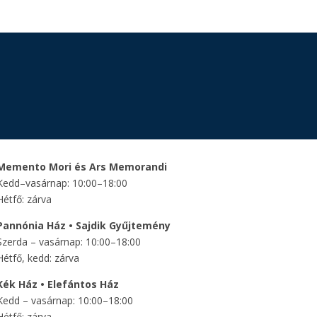
Memento Mori és Ars Memorandi
Kedd–vasárnap: 10:00–18:00
Hétfő: zárva
Pannónia Ház • Sajdik Gyűjtemény
Szerda – vasárnap: 10:00–18:00
Hétfő, kedd: zárva
Kék Ház • Elefántos Ház
Kedd – vasárnap: 10:00–18:00
Hétfő: zárva