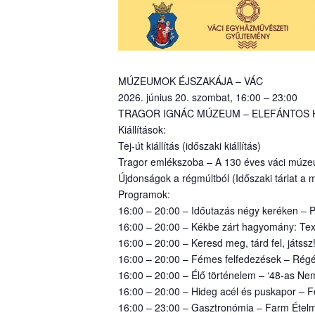
MÚZEUMOK ÉJSZAKÁJA – VÁC
2026. június 20. szombat, 16:00 – 23:00
TRAGOR IGNÁC MÚZEUM – ELEFÁNTOS HÁZ 
Kiállítások:
Tej-út kiállítás (időszaki kiállítás)
Tragor emlékszoba – A 130 éves váci múzeum
Újdonságok a régmúltból (Időszaki tárlat a
Programok:
16:00 – 20:00 – Időutazás négy keréken – 
16:00 – 20:00 – Kékbe zárt hagyomány: Text
16:00 – 20:00 – Keresd meg, tárd fel, játssz
16:00 – 20:00 – Fémes felfedezések – Régés
16:00 – 20:00 – Élő történelem – ‘48-as Ne
16:00 – 20:00 – Hideg acél és puskapor – Fe
16:00 – 23:00 – Gasztronómia – Farm Étel