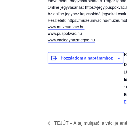
Elővételben megvásárolható a Tragor Ignác
Online jegyvásárlás:
https://jegy.puspokvac.
Az online jegyhez kapcsolódó jegyeket csak
Részletek:
https://muzeumvac.hu/muzeumok
www.muzeumvac.hu
www.puspokvac.hu
www.vaciegyhazmegye.hu
R
Hozzáadom a naptáramhoz
D
j
I
1
E
E
TEJÚT – A tej múltjától a váci jelené