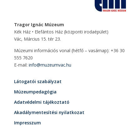
Tragor Ignác Múzeum
Kék Ház • Elefántos Ház
(központi irodaépület)
Vác, Március 15. tér 23.
Múzeumi információs vonal (hétfő – vasárnap): +36 30
555 7620
E-mail:
info@muzeumvac.hu
Látogatói szabályzat
Múzeumpedagógia
Adatvédelmi tájékoztató
Akadálymentesítési nyilatkozat
Impresszum