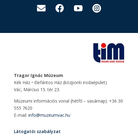




Tragor Ignác Múzeum
Kék Ház • Elefántos Ház
(központi irodaépület)
Vác, Március 15. tér 23.
Múzeumi információs vonal (hétfő – vasárnap): +36 30
555 7620
E-mail:
info@muzeumvac.hu
Látogatói szabályzat