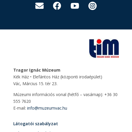




Tragor Ignác Múzeum
Kék Ház • Elefántos Ház
(központi irodaépület)
Vác, Március 15. tér 23.
Múzeumi információs vonal (hétfő – vasárnap): +36 30
555 7620
E-mail:
info@muzeumvac.hu
Látogatói szabályzat