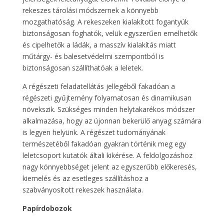
rekeszes tárolási módszernek a könnyebb
mozgathatóság. A rekeszeken kialakított fogantyúk
biztonságosan foghatók, velük egyszerűen emelhetők
és cipelhetők a ládák, a masszív kialakítás miatt
műtárgy- és balesetvédelmi szempontból is
biztonságosan szállíthatóak a leletek.
A régészeti feladatellátás jellegéből fakadóan a
régészeti gyűjtemény folyamatosan és dinamikusan
növekszik. Szükséges minden helytakarékos módszer
alkalmazása, hogy az újonnan bekerülő anyag számára
is legyen helyünk. A régészet tudományának
természetéből fakadóan gyakran történik meg egy
leletcsoport kutatók általi kikérése. A feldolgozáshoz
nagy könnyebbséget jelent az egyszerűbb előkeresés,
kiemelés és az esetleges szállításhoz a
szabványosított rekeszek használata.
Papírdobozok