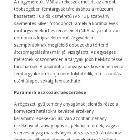
A nagyméretű, M30-as rekeszek mellett az apróbb,
többségében fémtárgyak tárolásához a múzeum
beszerzett 100 db kisméretű (9 x 13), szabvány
savmentes Silver fotódobozt, amely a korábbi évek
műtárgyvédelmi beszerzéseinél (NKA pályázat a váci
domonkos kriptaleletek műtárgyvédelmi
szempontoknak megfelelő dobozokba történő
átcsomagolására) már jól vizsgázott. Az egységes
méretnek köszönhetően a tárgyak jobb helykitöltéssel
tárolhatóak. A papírdoboz anyagának köszönhetően a
fémtárgyak korróziója nem folytatódik, a restaurálás
utáni állapot sokáig fenntartható.
Páramérő eszközök beszerzése
A régészeti gyűjtemény anyagának jelentős része a
környezeti hatásokra kevésbé érzékeny
kerámiatöredékekből áll. Van azonban néhány
érzékenyebb anyag típus is, például a fémek, vagy a
szerves anyag maradványok. A szakszerű tároláshoz
fontos az állandó környezet, ennek biztosításához