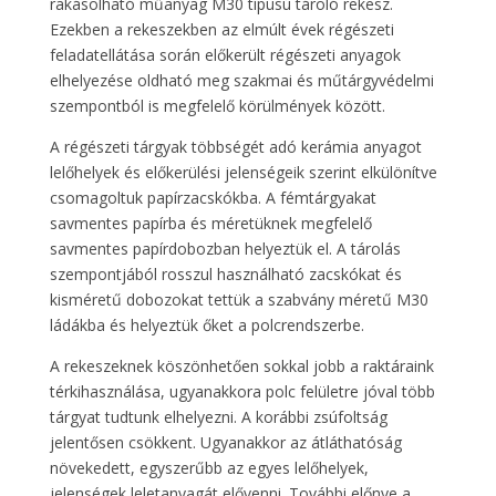
rakásolható műanyag M30 típusú tároló rekesz.
Ezekben a rekeszekben az elmúlt évek régészeti
feladatellátása során előkerült régészeti anyagok
elhelyezése oldható meg szakmai és műtárgyvédelmi
szempontból is megfelelő körülmények között.
A régészeti tárgyak többségét adó kerámia anyagot
lelőhelyek és előkerülési jelenségeik szerint elkülönítve
csomagoltuk papírzacskókba. A fémtárgyakat
savmentes papírba és méretüknek megfelelő
savmentes papírdobozban helyeztük el. A tárolás
szempontjából rosszul használható zacskókat és
kisméretű dobozokat tettük a szabvány méretű M30
ládákba és helyeztük őket a polcrendszerbe.
A rekeszeknek köszönhetően sokkal jobb a raktáraink
térkihasználása, ugyanakkora polc felületre jóval több
tárgyat tudtunk elhelyezni. A korábbi zsúfoltság
jelentősen csökkent. Ugyanakkor az átláthatóság
növekedett, egyszerűbb az egyes lelőhelyek,
jelenségek leletanyagát elővenni. További előnye a