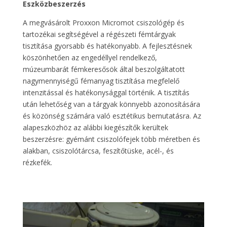
Eszközbeszerzés
A megvásárolt Proxxon Micromot csiszológép és
tartozékai segítségével a régészeti fémtárgyak
tisztítása gyorsabb és hatékonyabb. A fejlesztésnek
köszönhetően az engedéllyel rendelkező,
múzeumbarát fémkeresősök által beszolgáltatott
nagymennyiségű fémanyag tisztítása megfelelő
intenzitással és hatékonysággal történik. A tisztítás
után lehetőség van a tárgyak könnyebb azonosítására
és közönség számára való esztétikus bemutatásra. Az
alapeszközhöz az alábbi kiegészítők kerültek
beszerzésre: gyémánt csiszolófejek több méretben és
alakban, csiszolótárcsa, feszítőtüske, acél-, és
rézkefék.