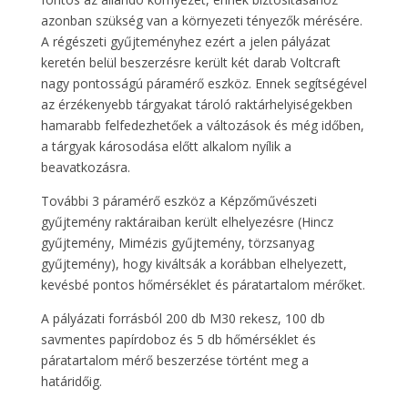
azonban szükség van a környezeti tényezők mérésére.
A régészeti gyűjteményhez ezért a jelen pályázat
keretén belül beszerzésre került két darab Voltcraft
nagy pontosságú páramérő eszköz. Ennek segítségével
az érzékenyebb tárgyakat tároló raktárhelyiségekben
hamarabb felfedezhetőek a változások és még időben,
a tárgyak károsodása előtt alkalom nyílik a
beavatkozásra.
További 3 páramérő eszköz a Képzőművészeti
gyűjtemény raktáraiban került elhelyezésre (Hincz
gyűjtemény, Mimézis gyűjtemény, törzsanyag
gyűjtemény), hogy kiváltsák a korábban elhelyezett,
kevésbé pontos hőmérséklet és páratartalom mérőket.
A pályázati forrásból 200 db M30 rekesz, 100 db
savmentes papírdoboz és 5 db hőmérséklet és
páratartalom mérő beszerzése történt meg a
határidőig.