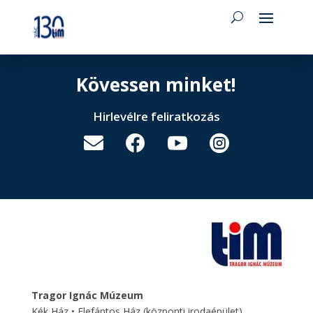
Kövessen minket!
Hirlevélre feliratkozás




Tragor Ignác Múzeum
Kék Ház • Elefántos Ház
(központi irodaépület)