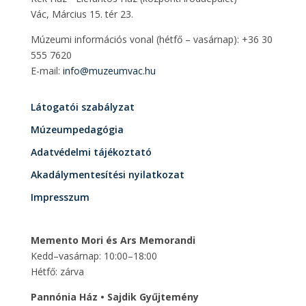
Vác, Március 15. tér 23.
Múzeumi információs vonal (hétfő – vasárnap): +36 30
555 7620
E-mail:
info@muzeumvac.hu
Látogatói szabályzat
Múzeumpedagógia
Adatvédelmi tájékoztató
Akadálymentesítési nyilatkozat
Impresszum
Memento Mori és Ars Memorandi
Kedd–vasárnap: 10:00–18:00
Hétfő: zárva
Pannónia Ház • Sajdik Gyűjtemény