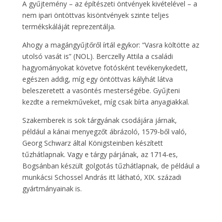
A gyűjtemény – az építészeti öntvények kivételével – a
nem ipari öntöttvas kisöntvények szinte teljes
termékskáláját reprezentálja.
Ahogy a magángyűjtőről írtál egykor: “Vasra költötte az
utolsó vasát is” (NOL). Berczelly Attila a családi
hagyományokat követve fotósként tevékenykedett,
egészen addig, míg egy öntöttvas kályhát látva
beleszeretett a vasöntés mesterségébe. Gyűjteni
kezdte a remekműveket, míg csak bírta anyagiakkal.
Szakemberek is sok tárgyának csodájára járnak,
például a kánai menyegzőt ábrázoló, 1579-ből való,
Georg Schwarz által Königsteinben készített
tűzhátlapnak. Vagy e tárgy párjának, az 1714-es,
Bogsánban készült golgotás tűzhátlapnak, de például a
munkácsi Schossel András itt látható, XIX. századi
gyártmányainak is.