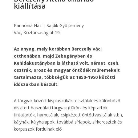
kiállítása
Pannónia Ház | Sajdik Gyűjtemény
Vác, Köztársaság út 19.
Az anyag, mely korábban Berczelly váci
otthonában, majd Zebegényben és
Kehidakustányban is látható volt, német, cseh,
osztrák, orosz és magyar öntödék műremekeit
tartalmazza, többségük az 1850-1950 közötti
időszakban készült.
A tárgyak között kisplasztikák, dísztálak és különböző
díszített használati tárgyak (tükör- és képtartók,
tintatartók, hamutálak, csipkézett öntöttvas tálak stb.),
kályhák, kályhalapok, továbbá sírlapok, sírkeresztek és
korpuszok fordulnak elő.