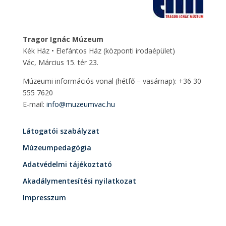
Tragor Ignác Múzeum
Kék Ház • Elefántos Ház
(központi irodaépület)
Vác, Március 15. tér 23.
Múzeumi információs vonal (hétfő – vasárnap): +36 30
555 7620
E-mail:
info@muzeumvac.hu
Látogatói szabályzat
Múzeumpedagógia
Adatvédelmi tájékoztató
Akadálymentesítési nyilatkozat
Impresszum