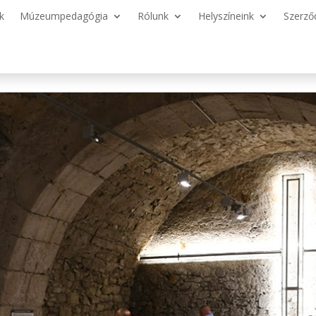
k
Múzeumpedagógia
Rólunk
Helyszíneink
Szerző