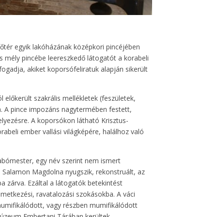
a főtér egyik lakóházának középkori pincéjében
s mély pincébe leereszkedő látogatót a korabeli
ogadja, akiket koporsófeliratuk alapján sikerült
 előkerült szakrális mellékletek (feszületek,
. A pince impozáns nagytermében festett,
elyezésre. A koporsókon látható Krisztus-
abeli ember vallási világképére, halálhoz való
abómester, egy név szerint nem ismert
, Salamon Magdolna nyugszik, rekonstruált, az
a zárva. Ezáltal a látogatók betekintést
temetkezési, ravatalozási szokásokba. A váci
umifikálódott, vagy részben mumifikálódott
zeum Embertani Tárában kerültek