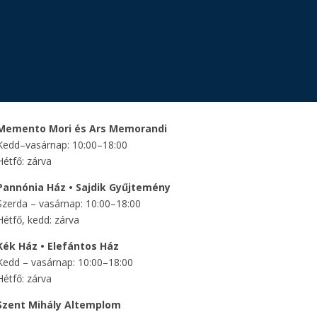
Memento Mori és Ars Memorandi
Kedd–vasárnap: 10:00–18:00
Hétfő: zárva
Pannónia Ház • Sajdik Gyűjtemény
Szerda – vasárnap: 10:00–18:00
Hétfő, kedd: zárva
Kék Ház • Elefántos Ház
Kedd – vasárnap: 10:00–18:00
Hétfő: zárva
Szent Mihály Altemplom