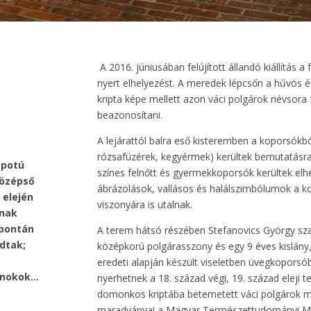
A 2016. júniusában felújított állandó kiállítás 
nyert elhelyezést. A meredek lépcsőn a hűvös é
kripta képe mellett azon váci polgárok névsora f
beazonosítani.
A lejárattól balra eső kisteremben a koporsókból
rózsafüzérek, kegyérmek) kerültek bemutatásra
apotú
színes felnőtt és gyermekkoporsók kerültek elh
középső
ábrázolások, vallásos és halálszimbólumok a kor
 elején
viszonyára is utalnak.
ának
spontán
A terem hátsó részében Stefanovics György sz
dtak;
középkorú polgárasszony és egy 9 éves kislány
eredeti alapján készült viseletben üvegkoporsób
alnokok…
nyerhetnek a 18. század végi, 19. század eleji 
domonkos kriptába betemetett váci polgárok m
maradványai a Magyar Természettudományi Mú