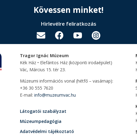
Kövessen minket!
Hirlevélre feliratkozás




Tragor Ignác Múzeum
Kék Ház • Elefántos Ház
(központi irodaépület)
Vác, Március 15. tér 23.
Múzeumi információs vonal (hétfő – vasárnap):
+36 30 555 7620
E-mail:
info@muzeumvac.hu
Látogatói szabályzat
Múzeumpedagógia
Adatvédelmi tájékoztató