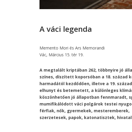
A váci legenda
Memento Mori és Ars Memorandi
Vác, Március 15. tér 19.
A megtalált kriptában 262, többnyire jó áll
színes, díszített koporsóban a 18. század 
harmadától kezdődően, illetve a 19. század
elhunyt és betemetett, a különleges klím
köszönhetően jó állapotban fennmaradt, 
mumifikálódott váci polgárok testei nyugo
férfiak, nők, gyermekek, mesteremberek,
szerzetesek, papok, katonatisztek, hivat