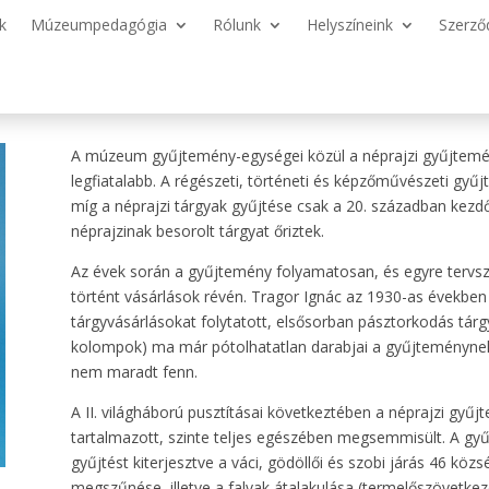
k
Múzeumpedagógia
Rólunk
Helyszíneink
Szerző
A múzeum gyűjtemény-egységei közül a néprajzi gyűjtem
legfiatalabb. A régészeti, történeti és képzőművészeti gyű
míg a néprajzi tárgyak gyűjtése csak a 20. században ke
néprajzinak besorolt tárgyat őriztek.
Az évek során a gyűjtemény folyamatosan, és egyre tervsz
történt vásárlások révén. Tragor Ignác az 1930-as években
tárgyvásárlásokat folytatott, elsősorban pásztorkodás tárg
kolompok) ma már pótolhatatlan darabjai a gyűjteménynek.
nem maradt fenn.
A II. világháború pusztításai következtében a néprajzi gyű
tartalmazott, szinte teljes egészében megsemmisült. A gy
gyűjtést kiterjesztve a váci, gödöllői és szobi járás 46 kö
megszűnése, illetve a falvak átalakulása (termelőszövetkeze