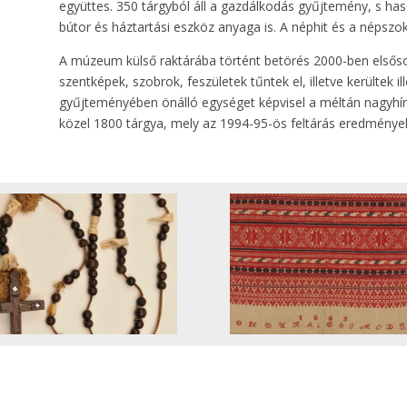
együttes. 350 tárgyból áll a gazdálkodás gyűjtemény, s h
bútor és háztartási eszköz anyaga is. A néphit és a népszok
A múzeum külső raktárába történt betörés 2000-ben elsősor
szentképek, szobrok, feszületek tűntek el, illetve kerültek 
gyűjteményében önálló egységet képvisel a méltán nagyhír
közel 1800 tárgya, mely az 1994-95-ös feltárás eredménye