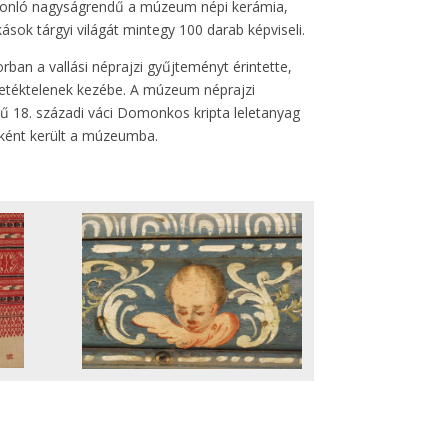
asonló nagyságrendű a múzeum népi kerámia,
ások tárgyi világát mintegy 100 darab képviseli.
ban a vallási néprajzi gyűjteményt érintette,
illetéktelenek kezébe. A múzeum néprajzi
ű 18. századi váci Domonkos kripta leletanyag
ként került a múzeumba.