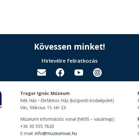
Kövessen minket!
Hirlevélre feliratkozás




Tragor Ignác Múzeum
Kék Ház • Elefántos Ház
(központi irodaépület)
Vác, Március 15. tér 23.
Múzeumi információs vonal (hétfő – vasárnap):
+36 30 555 7620
E-mail:
info@muzeumvac.hu