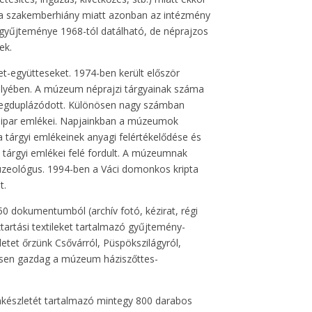
e, a szakemberhiány miatt azonban az intézmény
 gyűjteménye 1968-tól datálható, de néprajzos
ek.
et-együtteseket. 1974-ben került először
lyében. A múzeum néprajzi tárgyainak száma
megduplázódott. Különösen nagy számban
isipar emlékei. Napjainkban a múzeumok
 tárgyi emlékeinek anyagi felértékelődése és
tárgyi emlékei felé fordult. A múzeumnak
uzeológus. 1994-ben a Váci domonkos kripta
t.
0 dokumentumból (archív fotó, kézirat, régi
tartási textileket tartalmazó gyűjtemény-
letet őrzünk Csővárról, Püspökszilágyról,
nösen gazdag a múzeum háziszőttes-
mkészletét tartalmazó mintegy 800 darabos