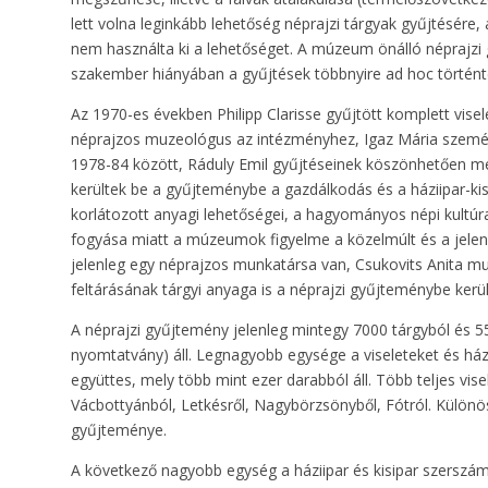
lett volna leginkább lehetőség néprajzi tárgyak gyűjtésér
nem használta ki a lehetőséget. A múzeum önálló néprajzi
szakember hiányában a gyűjtések többnyire ad hoc történt
Az 1970-es években Philipp Clarisse gyűjtött komplett visel
néprajzos muzeológus az intézményhez, Igaz Mária szemé
1978-84 között, Ráduly Emil gyűjtéseinek köszönhetően 
kerültek be a gyűjteménybe a gazdálkodás és a háziipar-k
korlátozott anyagi lehetőségei, a hagyományos népi kultúra
fogyása miatt a múzeumok figyelme a közelmúlt és a jelen 
jelenleg egy néprajzos munkatársa van, Csukovits Anita m
feltárásának tárgyi anyaga is a néprajzi gyűjteménybe kerül
A néprajzi gyűjtemény jelenleg mintegy 7000 tárgyból és 55
nyomtatvány) áll. Legnagyobb egysége a viseleteket és ház
együttes, mely több mint ezer darabból áll. Több teljes vise
Vácbottyánból, Letkésről, Nagybörzsönyből, Fótról. Külö
gyűjteménye.
A következő nagyobb egység a háziipar és kisipar szerszá