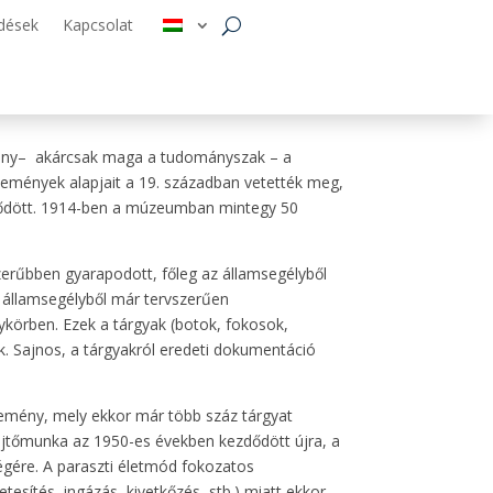
dések
Kapcsolat
ény–
akárcsak maga a tudományszak – a
jtemények alapjait a 19. században vetették meg,
zdődött. 1914-ben a múzeumban mintegy 50
erűbben gyarapodott, főleg az államsegélyből
 államsegélyből már tervszerűen
ykörben. Ezek a tárgyak (botok, fokosok,
 Sajnos, a tárgyakról eredeti dokumentáció
jtemény, mely ekkor már több száz tárgyat
űjtőmunka az 1950-es években kezdődött újra, a
zségére. A paraszti életmód fokozatos
tesítés, ingázás, kivetkőzés, stb.) miatt ekkor