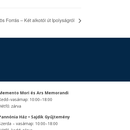
s Forrás – Két alkotói út Ipolyságról
Memento Mori és Ars Memorandi
Kedd–vasárnap: 10:00–18:00
Hétfő: zárva
Pannónia Ház • Sajdik Gyűjtemény
Szerda – vasárnap: 10:00–18:00