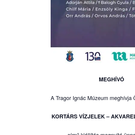
MEGHÍVÓ
A Tragor Ignác Múzeum meghívja Ö
KORTÁRS VÍZJELEK – AKVARE
című kiállítás megnyitó ün