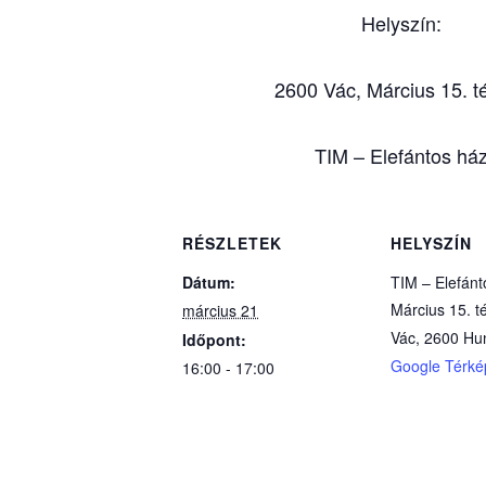
Helyszín:
2600 Vác, Március 15. té
TIM – Elefántos há
RÉSZLETEK
HELYSZÍN
Dátum:
TIM – Elefán
Március 15. té
március 21
Vác
,
2600
Hu
Időpont:
Google Térké
16:00 - 17:00