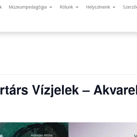
k
Múzeumpedagógia
Rólunk
Helyszíneink
Szerző
árs Vízjelek – Akvarel