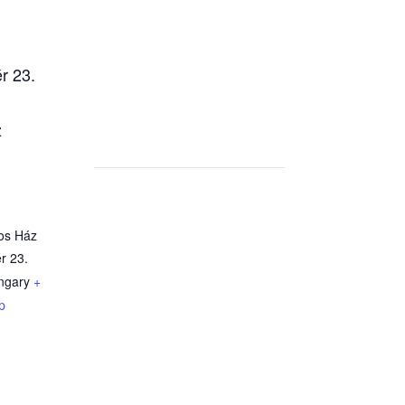
r 23.
z
tos Ház
r 23.
ngary
+
p