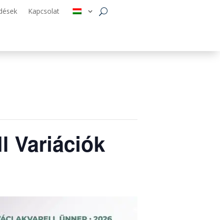
dések
Kapcsolat
l Variációk