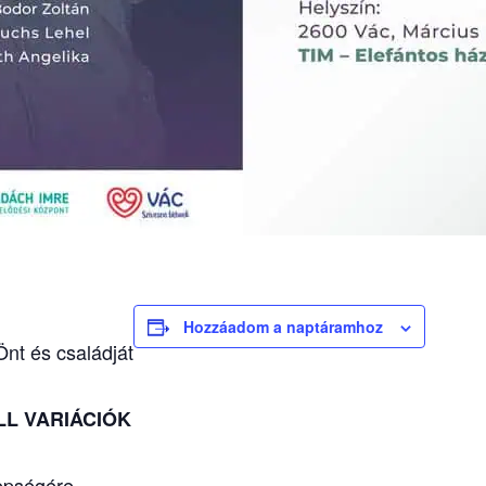
Hozzáadom a naptáramhoz
nt és családját
LL VARIÁCIÓK
nepségére