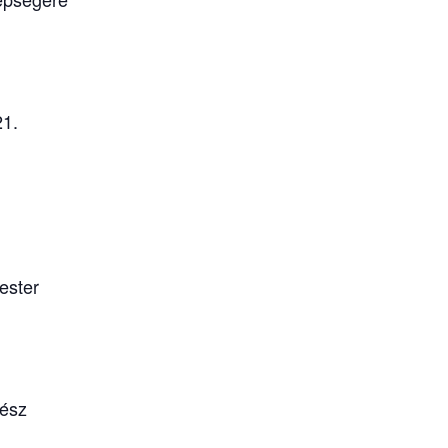
21.
ester
ész