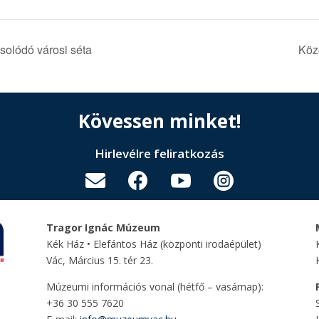
olódó városi séta
Közö
Kövessen minket!
Hirlevélre feliratkozás




Tragor Ignác Múzeum
Kék Ház • Elefántos Ház
(központi irodaépület)
Vác, Március 15. tér 23.
Múzeumi információs vonal (hétfő – vasárnap):
+36 30 555 7620