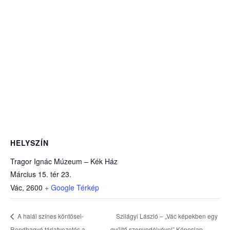
HELYSZÍN
Tragor Ignác Múzeum – Kék Ház
Március 15. tér 23.
Vác
,
2600
+ Google Térkép
Szilágyi László – „Vác képekben egy
A halál színes köntösei-
Rendhagyó tárlatvezetés a
gyűjtő szenvedélyével” Képeslap