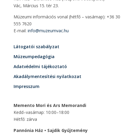
Vác, Március 15. tér 23.
Múzeumi információs vonal (hétfő – vasárnap): +36 30
555 7620
E-mail:
info@muzeumvac.hu
Látogatói szabályzat
Múzeumpedagógia
Adatvédelmi tájékoztató
Akadálymentesítési nyilatkozat
Impresszum
Memento Mori és Ars Memorandi
Kedd–vasárnap: 10:00–18:00
Hétfő: zárva
Pannónia Ház • Sajdik Gyűjtemény