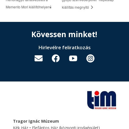
Memento Mori kiállítóhelyen🕯️
kiállítás megnyitó
Kövessen minket!
Hirlevélre feliratkozás




Tragor Ignác Múzeum
Kék Ház • Elefántos Ház
(központi irodaépület)