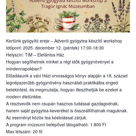
Kertünk gyógyító ereje – Adventi gyógytea készítő workshop
Időpont: 2025. december 12. (péntek) 17:00-18:30
Helyszín: TIM – Elefántos Ház
Hogyan segíthetnek minket a régi idők gyógynövényei a
mindennapokban?
Előadásunk a váci Házi orvosságos könyv alapján a 18. század
legnépszerűbb gyógynövény-használati praktikáiba enged
betekintést, és megmutatja, hogyan illeszthetjük be ezeket a
modern életünkbe.
A résztvevők nem csupán hasznos tudással gazdagodnak,
hanem saját gyógytea-keveréket is összeállíthatnak maguknak.
Az eseményt közös tea kóstolással zárjuk.
A program múzeumi belépővel látogatható: 1.800 Ft
Max létszám: 20 fő