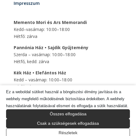
Impresszum
Memento Mori és Ars Memorandi
Kedd–vasárnap: 10:00–18:00
Hétfő: zárva
Pannónia Ház • Sajdik Gyűjtemény
Szerda – vasárnap: 10:00–18:00
Hétfő, kedd: zárva
Kék Ház • Elefántos Ház
Kedd – vasárnap: 10:00–18:00
Hétfő: zárva
Ez a weboldal sütiket használ a böngészési élmény javítása és a
Szent Mihály Altemplom
webhely megfelelő működésének biztosítása érdekében. A webhely
Kedd – vasárnap: 10:00–18:00
használatának folytatásával elismeri és elfogadja a sütik használatát.
Hétfő: zárva
Összes elfogadása
Csak a szükségesek elfogadása
Tragor Ignác Múzeum © 2025 Minden jog fenntartva.
Részletek