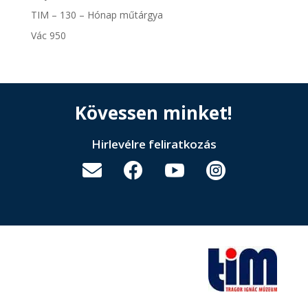
TIM – 130 – Hónap műtárgya
Vác 950
Kövessen minket!
Hirlevélre feliratkozás



