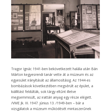
Tragor Ignác 1941-ben bekövetkezett halála után Bán
Márton kegyesrendi tanár vette át a múzeum és az
egyesület irányítását az államosításig. Az 1944-es
bombázások következtében megsérült az épület, a
kiállítást feldúlták, sok tárgy eltűnt illetve
megsemmisült, az irattári anyag egy része elégett.
/VME Jk. III. 1947. június 13. /1949-ben – bár a
vizsgálatok a múzeum működését mintaszerűnek