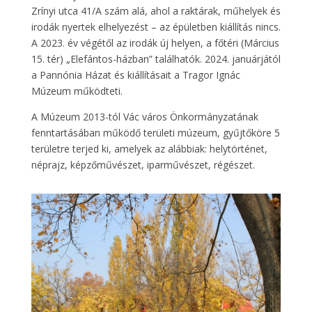
Zrínyi utca 41/A szám alá, ahol a raktárak, műhelyek és
irodák nyertek elhelyezést – az épületben kiállítás nincs.
A 2023. év végétől az irodák új helyen, a főtéri (Március
15. tér) „Elefántos-házban” találhatók. 2024. januárjától
a Pannónia Házat és kiállításait a Tragor Ignác
Múzeum működteti.
A Múzeum 2013-tól Vác város Önkormányzatának
fenntartásában működő területi múzeum, gyűjtőköre 5
területre terjed ki, amelyek az alábbiak: helytörténet,
néprajz, képzőművészet, iparművészet, régészet.