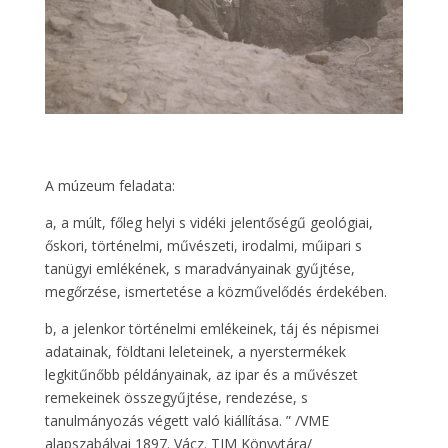
A múzeum feladata:
a, a múlt, főleg helyi s vidéki jelentőségű geológiai,
őskori, történelmi, művészeti, irodalmi, műipari s
tanügyi emlékének, s maradványainak gyűjtése,
megőrzése, ismertetése a közművelődés érdekében.
b, a jelenkor történelmi emlékeinek, táj és népismei
adatainak, földtani leleteinek, a nyerstermékek
legkitűnőbb példányainak, az ipar és a művészet
remekeinek összegyűjtése, rendezése, s
tanulmányozás végett való kiállítása. ” /VME
alapszabályai 1897. Vácz. TIM Könyvtára/