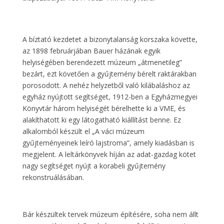
A bíztató kezdetet a bizonytalanság korszaka követte,
az 1898 februárjában Bauer házának egyik
helyiségében berendezett múzeum „átmenetileg”
bezárt, ezt követően a gyűjtemény bérelt raktárakban
porosodott. A nehéz helyzetből való kilábaláshoz az
egyház nyújtott segítséget, 1912-ben a Egyházmegyei
Könyvtár három helyiségét bérelhette ki a VME, és
alakíthatott ki egy látogatható kiállítást benne. Ez
alkalomból készült el „A váci múzeum
gyűjteményeinek leíró lajstroma”, amely kiadásban is
megjelent. A leltárkönyvek híján az adat-gazdag kötet
nagy segítséget nyújt a korabeli gyűjtemény
rekonstruálásában.
Bár készültek tervek múzeum építésére, soha nem állt