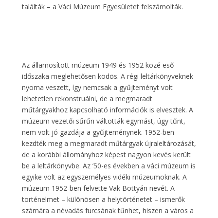
találták – a Váci Múzeum Egyesületet felszámolták.
Az államosított múzeum 1949 és 1952 közé eső
időszaka meglehetősen ködös. A régi leltárkönyveknek
nyoma veszett, így nemcsak a gyűjteményt volt
lehetetlen rekonstruálni, de a megmaradt
műtárgyakhoz kapcsolható információk is elvesztek. A
múzeum vezetői sűrűn váltották egymást, úgy tűnt,
nem volt jó gazdája a gyűjteménynek. 1952-ben
kezdték meg a megmaradt műtárgyak újraleltározását,
de a korábbi állományhoz képest nagyon kevés került
be a leltárkönyvbe. Az ’50-es években a váci múzeum is
egyike volt az egyszemélyes vidéki múzeumoknak. A
múzeum 1952-ben felvette Vak Bottyán nevét. A
történelmet – különösen a helytörténetet – ismerők
számára a névadás furcsának tűnhet, hiszen a város a