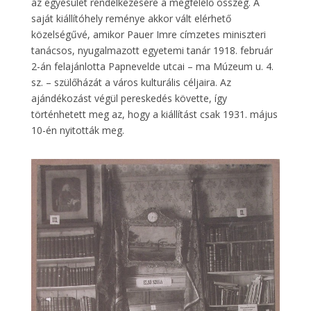
az egyesület rendelkezésére a megfelelő összeg. A
saját kiállítóhely reménye akkor vált elérhető
közelségűvé, amikor Pauer Imre címzetes miniszteri
tanácsos, nyugalmazott egyetemi tanár 1918. február
2-án felajánlotta Papnevelde utcai – ma Múzeum u. 4.
sz. – szülőházát a város kulturális céljaira. Az
ajándékozást végül pereskedés követte, így
történhetett meg az, hogy a kiállítást csak 1931. május
10-én nyitották meg.