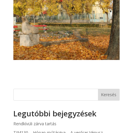
Keresés
Legutóbbi bejegyzések
Rendkívüli zárva tartás
TIM130 – Hónap műtárgya – A verőcei Vénusz