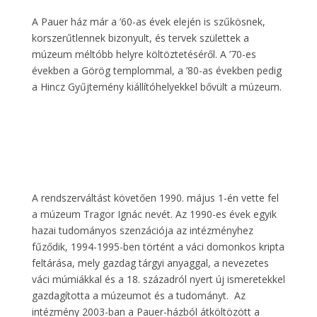
A Pauer ház már a ’60-as évek elején is szűkösnek,
korszerűtlennek bizonyult, és tervek születtek a
múzeum méltóbb helyre költöztetéséről. A ’70-es
években a Görög templommal, a ’80-as években pedig
a Hincz Gyűjtemény kiállítóhelyekkel bővült a múzeum.
A rendszerváltást követően 1990. május 1-én vette fel
a múzeum Tragor Ignác nevét. Az 1990-es évek egyik
hazai tudományos szenzációja az intézményhez
fűződik, 1994-1995-ben történt a váci domonkos kripta
feltárása, mely gazdag tárgyi anyaggal, a nevezetes
váci múmiákkal és a 18. századról nyert új ismeretekkel
gazdagította a múzeumot és a tudományt. Az
intézmény 2003-ban a Pauer-házból átköltözött a