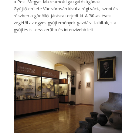
a Pest Megyei Múzeumok Igazgatóságának.
Gyűjtőterülete Vác városán kívül a régi váci-, szobi és
részben a gödöllői járásra terjedt ki. A ’60-as évek
végétől az egyes gyűjtemények gazdára találtak, s a
gyűjtés is tervszerűbb és intenzívebb lett.