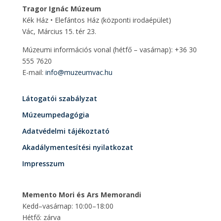
Tragor Ignác Múzeum
Kék Ház • Elefántos Ház
(központi irodaépület)
Vác, Március 15. tér 23.
Múzeumi információs vonal (hétfő – vasárnap): +36 30
555 7620
E-mail:
info@muzeumvac.hu
Látogatói szabályzat
Múzeumpedagógia
Adatvédelmi tájékoztató
Akadálymentesítési nyilatkozat
Impresszum
Memento Mori és Ars Memorandi
Kedd–vasárnap: 10:00–18:00
Hétfő: zárva