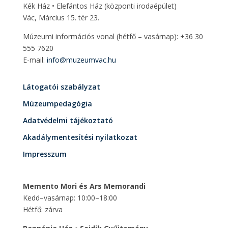
Kék Ház • Elefántos Ház
(központi irodaépület)
Vác, Március 15. tér 23.
Múzeumi információs vonal (hétfő – vasárnap): +36 30
555 7620
E-mail:
info@muzeumvac.hu
Látogatói szabályzat
Múzeumpedagógia
Adatvédelmi tájékoztató
Akadálymentesítési nyilatkozat
Impresszum
Memento Mori és Ars Memorandi
Kedd–vasárnap: 10:00–18:00
Hétfő: zárva