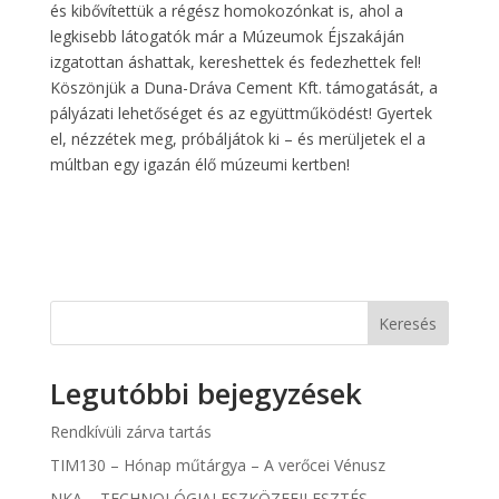
és kibővítettük a régész homokozónkat is, ahol a
legkisebb látogatók már a Múzeumok Éjszakáján
izgatottan áshattak, kereshettek és fedezhettek fel!
Köszönjük a Duna-Dráva Cement Kft. támogatását, a
pályázati lehetőséget és az együttműködést! Gyertek
el, nézzétek meg, próbáljátok ki – és merüljetek el a
múltban egy igazán élő múzeumi kertben!
Keresés
Legutóbbi bejegyzések
Rendkívüli zárva tartás
TIM130 – Hónap műtárgya – A verőcei Vénusz
NKA – TECHNOLÓGIAI ESZKÖZFEJLESZTÉS