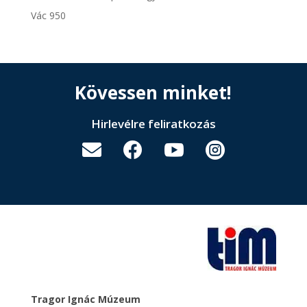
Vác 950
Kövessen minket!
Hirlevélre feliratkozás




Tragor Ignác Múzeum