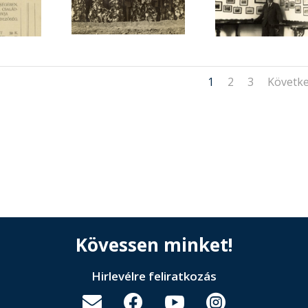
1
2
3
Követk
Kövessen minket!
Hirlevélre feliratkozás



