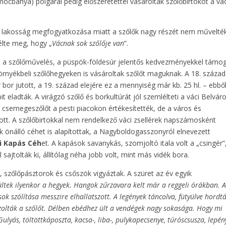
cbánya) polgárai pedig előszeretettel vásároltak szőlőbirtokot a vác
elyi lakosság megfogyatkozása miatt a szőlők nagy részét nem művelté
élte meg, hogy „
Vácnak sok szőlője van
”.
t a szőlőművelés, a püspök-földesúr jelentős kedvezményekkel támo
 környékbeli szőlőhegyeken is vásároltak szőlőt maguknak. A 18. század
r bor jutott, a 19. század elejére ez a mennyiség már kb. 25 hl. – ebbő
 eladták. A virágzó szőlő és borkultúrát jól szemlélteti a váci Belvár
 csemegeszőlőt a pesti piacokon értékesítették, de a város és
ott. A szőlőbirtokkal nem rendelkező váci zsellérek napszámosként
 önálló céhet is alapítottak, a Nagyboldogasszonyról elnevezett
i Kapás Céh
et. A kapások savanykás, szomjoltó itala volt a „csingér”
sajtolták ki, állítólag néha jobb volt, mint más vidék bora.
, szőlőpásztorok és csőszök vigyáztak. A szüret az év egyik
ltek ilyenkor a hegyek. Hangok zűrzavara kelt már a reggeli órákban. 
k szólítása messzire elhallatszott. A legények táncolva, fütyülve hordt
zolták a szőlőt. Délben ebédhez ült a vendégek nagy sokasága. Hogy mi
Gulyás, töltöttkáposzta, kacsa-, liba-, pulykapecsenye, túróscsusza, lepén