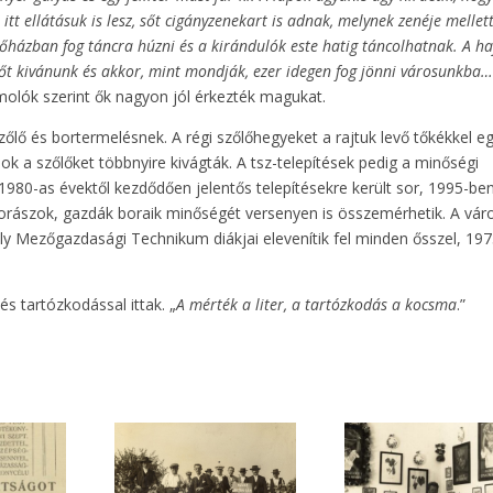
 itt ellátásuk is lesz, sőt cigányzenekart is adnak, melynek zenéje mellet
őházban fog táncra húzni és a kirándulók este hatig táncolhatnak. A ha
dőt kivánunk és akkor, mint mondják, ezer idegen fog jönni városunkba…
olók szerint ők nagyon jól érkezték magukat.
őlő és bortermelésnek. A régi szőlőhegyeket a rajtuk levő tőkékkel e
sok a szőlőket többnyire kivágták. A tsz-telepítések pedig a minőségi
1980-as évektől kezdődően jelentős telepítésekre került sor, 1995-be
borászok, gazdák boraik minőségét versenyen is összemérhetik. A vár
ly Mezőgazdasági Technikum diákjai elevenítik fel minden ősszel, 19
és tartózkodással ittak. „
A mérték a liter, a tartózkodás a kocsma
.”