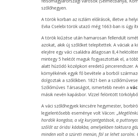
felsőmagyarországi városok (Selmecbánya, Körmö
szőlőhegyen.
A török korban az iszlám előírások, illetve a h
Evlia Cselebi török utazó még 1663-ban is úgy ít
A török kiűzése után hamarosan fellendült ismé
azokat, akik új szőlőket telepítettek. A váciak a
elejére egy váci családra átlagosan 8,4 hektolite
mintegy 5 hektót maguk fogyasztottak el, a többit
alatt húzódó középkori eredetű pincerendszer. A
környékének egyik fő bevétele a borból származ
dolgoztak a szőlőkben. 1821-ben a szőlőművesek
Szőlőműves Társaságot, ismertebb nevén a
vác
másik nevén kapásbor. Vízzel felöntött törkölyből 
A váci szőlőhegyek kincsére hegymester, borbíró
legjelentősebb eseménye volt Vácon: „
Megélénkü
hordók kongása, a víg kurjantgatások, a puttonyoso
szőlőt az óriási kádakba, amelyekben taktusra gá
minden volt a szüreti menün, föl se lehet sorolni. 