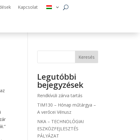
dések
Kapcsolat
Keresés
Legutóbbi
bejegyzések
 az
Rendkívüli zárva tartás
TIM130 – Hónap műtárgya –
i
A verőcei Vénusz
zár
NKA – TECHNOLÓGIAI
ák
.”
ESZKÖZFEJLESZTÉS
PÁLYÁZAT