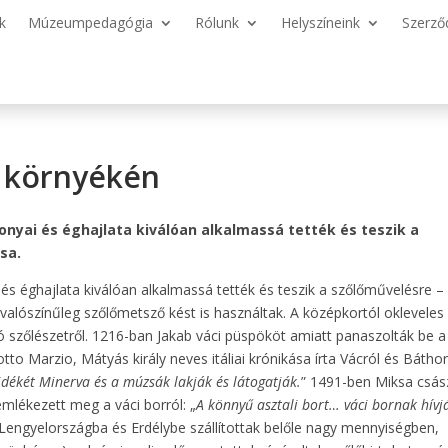
k
Múzeumpedagógia
Rólunk
Helyszíneink
Szerző
s környékén
onyai és éghajlata kiválóan alkalmassá tették és teszik a
sa.
és éghajlata kiválóan alkalmassá tették és teszik a szőlőművelésre –
r valószínűleg szőlőmetsző kést is használtak. A középkortól okleveles
 szőlészetről. 1216-ban Jakab váci püspököt amiatt panaszolták be a
to Marzio, Mátyás király neves itáliai krónikása írta Vácról és Báthor
dékét Minerva és a múzsák lakják és látogatják.
” 1491-ben Miksa csás
 emlékezett meg a váci borról: „
A könnyű asztali bort… váci bornak hívj
eg Lengyelországba és Erdélybe szállítottak belőle nagy mennyiségben,