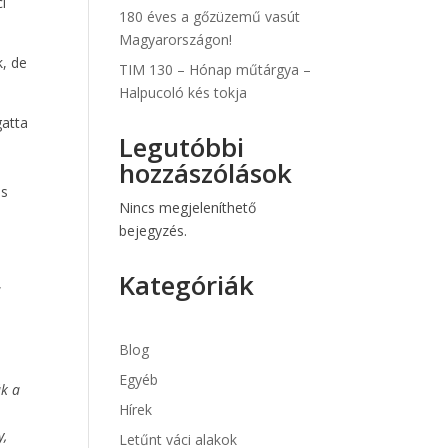
i
180 éves a gőzüzemű vasút
Magyarországon!
k, de
TIM 130 – Hónap műtárgya –
Halpucoló kés tokja
gatta
Legutóbbi
hozzászólások
l
os
Nincs megjeleníthető
bejegyzés.
Kategóriák
,
Blog
A
Egyéb
ák a
Hírek
y,
Letűnt váci alakok