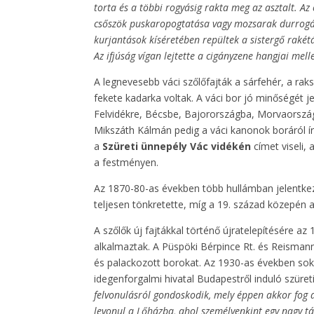
torta és a többi rogyásig rakta meg az asztalt. A
csőszök puskaropogtatása vagy mozsarak durrogás
kurjantások kíséretében repültek a sistergő rakétá
Az ifjúság vígan lejtette a cigányzene hangjai mel
A legnevesebb váci szőlőfajták a sárfehér, a rak
fekete kadarka voltak. A váci bor jó minőségét j
Felvidékre, Bécsbe, Bajorországba, Morvaországb
Mikszáth Kálmán pedig a váci kanonok boráról ír
a
Szüreti ünnepély Vác vidékén
címet viseli, 
a festményen.
Az 1870-80-as években több hullámban jelentk
teljesen tönkretette, míg a 19. század közepén 
A szőlők új fajtákkal történő újratelepítésére a
alkalmaztak. A Püspöki Bérpince Rt. és Reismann 
és palackozott borokat. Az 1930-as években sokf
idegenforgalmi hivatal Budapestről induló szüret
felvonulásról gondoskodik, mely éppen akkor fog 
levonul a Lőházba, ahol személyenkint egy nagy tány