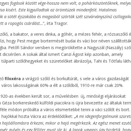
z egyes fogások között vége-hossza nem volt, a pohárköszöntőknek, melye
a kisért. Este kigyulladtak az örömtüzek mindenfelé. Hatalmas
k a sötét éjszakába és magasból szórták szét szivárványszínű csillagaik
lett a ropogós csárdást…
”, írta Tragor.
szőlő, a bakator, a veres dinka, a góhér, a mézes fehér, a rózsaszőlő 
elzi, hogy Pest megye bortermését budai és váci bor néven szállítottá
a. Petőfi Sándor versben is megörökítette a Nagyszál (Naszály) szől
t dicsérően. A sokak által ismert Canzi Ágost kép azonban, amely
a túlparti szőlőhegyeket és szüretelőket ábrázolja, Tahi és Tótfalu lát
ező
filoxéra
a virágzó szőlő és borkultúrát, s vele a város gazdaságát
a város lakosságának 60%-a élt a szőlőből, 1910-re már csak 20%.
z 1920-as években került sor, a művelésben új, minőségi eljárásokat
Géza borkereskedő külföldi piacokra is újra bevezette az általuk ter
éle módon próbálta a város elismertebbé tenni a váci szőlőt és bort.
i hajókkal hozta Vácra az érdeklődőket: „
A mi idegenforgalmunk szüret
a hajóállomásra érkezni, mikor a hajó megérkezik. Az egész menet ezut
ér gulyás és egy félliter must jár ki. A lapok ugyanis úgy hirdetik, hog