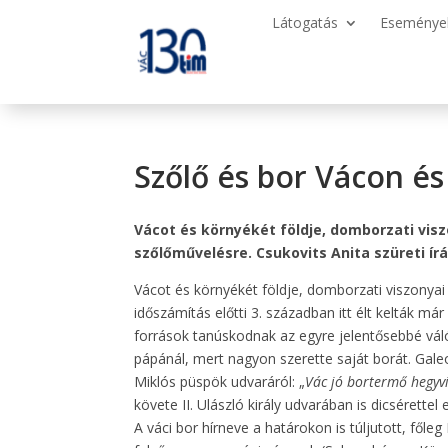
Látogatás
Eseménye
Szőlő és bor Vácon é
Vácot és környékét földje, domborzati visz
szőlőművelésre. Csukovits Anita szüreti írá
Vácot és környékét földje, domborzati viszonyai 
időszámítás előtti 3. században itt élt kelták má
források tanúskodnak az egyre jelentősebbé váló
pápánál, mert nagyon szerette saját borát. Galeot
Miklós püspök udvaráról: „
Vác jó bortermő hegyvi
követe II. Ulászló király udvarában is dicsérettel
A váci bor hírneve a határokon is túljutott, fől