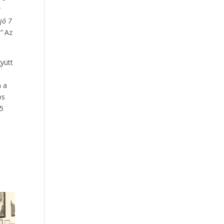
t
jó 7
”
Az
gyütt
n a
os
75