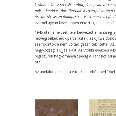
kirándulókat 2.50 P-ért szállítják hajóval Vácra és
már a hajón is táncolhatnak. A cigány délután a L
órakor tér vissza Budapestre. Most már csak jó i
ezernél ugyan kevesebben érkeztek, de a beszám
1945 után a helyzet nem kedvezett a minőségi sz
hétvégi telkeknek kiparcellázták, az új tulajdono
szempontokra nem voltak igazán tekintettel. Az 
hegyközség is újjáalakult. Az utóbbi években a 
régi szüreti hagyományait pedig a Táncsics Mihá
óta.
Az anekdota szerint a váciak a borból mértékkel 