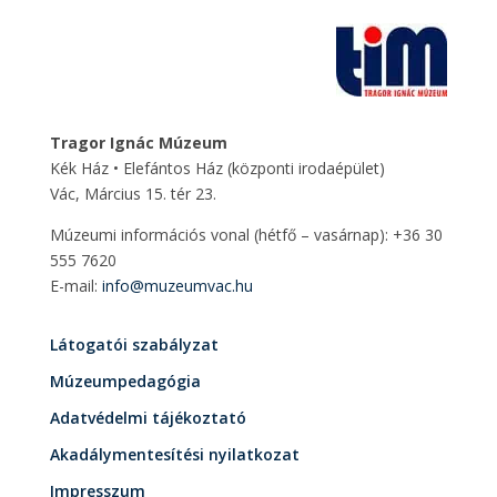
Tragor Ignác Múzeum
Kék Ház • Elefántos Ház
(központi irodaépület)
Vác, Március 15. tér 23.
Múzeumi információs vonal (hétfő – vasárnap): +36 30
555 7620
E-mail:
info@muzeumvac.hu
Látogatói szabályzat
Múzeumpedagógia
Adatvédelmi tájékoztató
Akadálymentesítési nyilatkozat
Impresszum