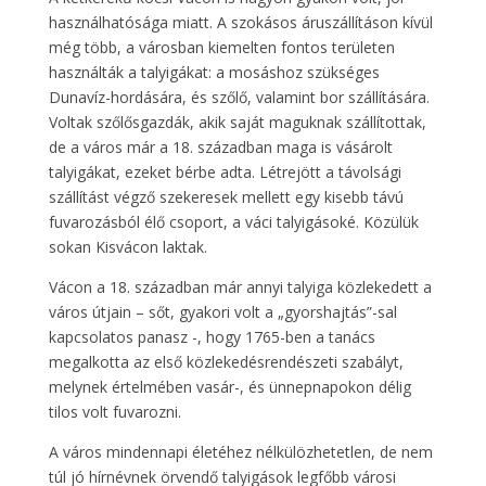
használhatósága miatt. A szokásos áruszállításon kívül
még több, a városban kiemelten fontos területen
használták a talyigákat: a mosáshoz szükséges
Dunavíz-hordására, és szőlő, valamint bor szállítására.
Voltak szőlősgazdák, akik saját maguknak szállítottak,
de a város már a 18. században maga is vásárolt
talyigákat, ezeket bérbe adta. Létrejött a távolsági
szállítást végző szekeresek mellett egy kisebb távú
fuvarozásból élő csoport, a váci talyigásoké. Közülük
sokan Kisvácon laktak.
Vácon a 18. században már annyi talyiga közlekedett a
város útjain – sőt, gyakori volt a „gyorshajtás”-sal
kapcsolatos panasz -, hogy 1765-ben a tanács
megalkotta az első közlekedésrendészeti szabályt,
melynek értelmében vasár-, és ünnepnapokon délig
tilos volt fuvarozni.
A város mindennapi életéhez nélkülözhetetlen, de nem
túl jó hírnévnek örvendő talyigások legfőbb városi