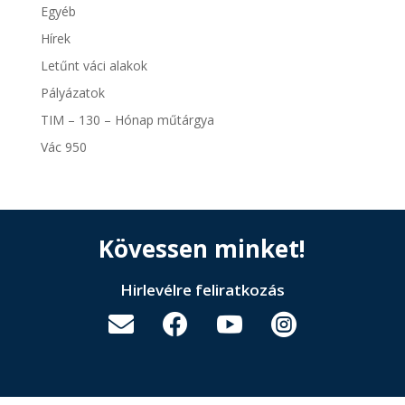
Egyéb
Hírek
Letűnt váci alakok
Pályázatok
TIM – 130 – Hónap műtárgya
Vác 950
Kövessen minket!
Hirlevélre feliratkozás



