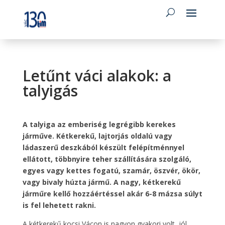
Letűnt váci alakok: a
talyigás
A talyiga az emberiség legrégibb kerekes
járműve. Kétkerekű, lajtorjás oldalú vagy
ládaszerű deszkából készült felépítménnyel
ellátott, többnyire teher szállítására szolgáló,
egyes vagy kettes fogatú, szamár, öszvér, ökör,
vagy bivaly húzta jármű. A nagy, kétkerekű
járműre kellő hozzáértéssel akár 6-8 mázsa súlyt
is fel lehetett rakni.
A kétkerekű kocsi Vácon is nagyon gyakori volt, jól