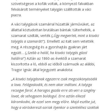
szövetségesei a kofák voltak, a környező falvakban
felvásárolt terményeket talyigán szállították a váci
piacra.
A váci talyigások szamárral húzatták járművüket, az
állattal köztudottan brutálisan bántak: túlterhelték, a
szamarat szidták, verték
(„Úgy megverlek, mint a kisváci
talyigás a szamarát!”).
Emellett az italt sem vetették
meg. A részegség és a gyorshajtás gyakran járt
együtt…
(„Szebb a halál, ha kisváci talyigás gázol
halálra!”)
Aztán az 1860-as évektől a szamarat
kiszorította a ló, ebből az időből származik az alábbi,
Tragor Ignác által lejegyzett anakdota:
„A kisváci talyigásnak egyszerre csak megcsökönyösödik
a lova. Felágaskodik, és nem akar indítani. A talyiga
recsegve farol. A haragos gazda erre üti-veri a szegény
lovat, de sehogysem boldogul. Erre aztán elkezd
káromkodni, de ezzel sem megy előre. Majd eszébe jut,
hogy a vöröskereszt-soriak ilyenkor a szentekhez szoktak