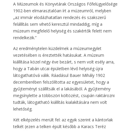
A Múzeumok és Könyvtárak Országos Főfelügyelősége
1902-ben elmarasztalóan írt a múzeumról, melyben
„az immár elodázhatatlan rendezés és szakszerű
felállítás sem vihető keresztül mindaddig, míg a
múzeum megfelelő helyiség és szakértők felett nem
rendelkezik.”
Az eredménytelen küzdelmek a múzeumegylet
vezetésében is éreztették hatásukat. A múzeum
kiállítása közel négy éve bezárt, s nem volt esély arra,
hogy a Tabán utcai épületben lévő helyiség újra
látogathatóvá válik. Ráadásul Bauer Mihály 1902
decemberében felszólította az egyesületet, hogy a
gyűjteményt szállítsák el a lakásából. A gyűjtemény
megsínylette a többszöri költözést, csupán raktározni
tudták, látogatható kiállítás kialakítására nem volt
lehetőség.
Két elképzelés merült fel: az egyik szerint a kántorlak
telkét (ezen a telken épült később a Karacs Teréz