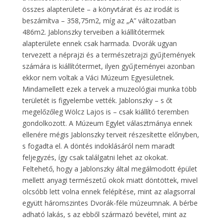
összes alapterülete – a könyvtárat és az irodát is
beszámítva – 358,75m2, míg az „A” változatban
486m2. Jablonszky terveiben a kiállítótermek
alapterülete ennek csak harmada. Dvorák ugyan
tervezett a néprajzi és a természetrajzi gyűjtemények
számára is kiállítótermet, ilyen gyűjteményei azonban
ekkor nem voltak a Váci Múzeum Egyesületnek.
Mindamellett ezek a tervek a muzeológiai munka több
területét is figyelembe vették. Jablonszky – s őt
megelőzőleg Wölcz Lajos is – csak kiállító teremben
gondolkozott. A Múzeum Egylet választmánya ennek
ellenére mégis Jablonszky terveit részesítette előnyben,
s fogadta el. A döntés indoklásáról nem maradt
feljegyzés, így csak találgatni lehet az okokat.
Feltehető, hogy a Jablonszky által megálmodott épület
mellett anyagi természetű okok miatt döntöttek, mivel
olcsóbb lett volna ennek felépítése, mint az alagsorral
együtt háromszintes Dvorák-féle múzeumnak. A bérbe
adható lakás, s az ebből származó bevétel, mint az