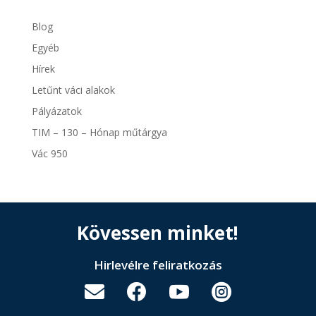
Blog
Egyéb
Hírek
Letűnt váci alakok
Pályázatok
TIM – 130 – Hónap műtárgya
Vác 950
Kövessen minket!
Hirlevélre feliratkozás



