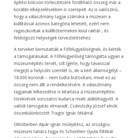
építési kölcsön törlesztésére fordítható összeg már a
korábbi elképzelésekben is szerepelt. Az is valószínű,
hogy a választmány tagjai számára a múzeum a
kiállítással azonos kategória lehetett, ezért nem
ragaszkodtak a kiállítótermeken kívül raktár-, és
feldolgozó helyiségek terveztetéséhez.
A terveket bemutatták a Főfelügyelőségnek, és kérték
a támogatásukat. A Főfelügyelőség támogatta ugyan a
múzeumépítés tervét, sőt ígérte, hogy tavasszal
megejti a helyszíni szemlét is, de a kért államsegélyt –
18.000 koronát – nem tudta biztosítani, mivel ez az
összeg nem állt a rendelkezésére. A választmány
tagjainak lelkesedése is kitartása a múzeumépítési
törekvések sorozatos kudarca miatt alábbhagyott. A
valódi támogatás elmaradt. Csávolszky József elnök
összekülönbözött Tragor Ignác titkárral.
Októberben Alpár Ignác műépítész, az országos
múzeumi tanács tagja és Schönherr Gyula főtitkár