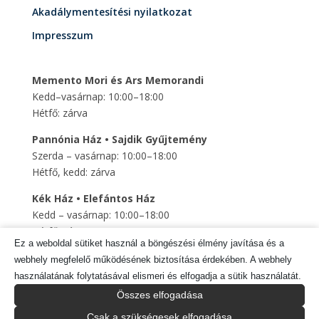
Akadálymentesítési nyilatkozat
Impresszum
Memento Mori és Ars Memorandi
Kedd–vasárnap: 10:00–18:00
Hétfő: zárva
Pannónia Ház • Sajdik Gyűjtemény
Szerda – vasárnap: 10:00–18:00
Hétfő, kedd: zárva
Kék Ház • Elefántos Ház
Kedd – vasárnap: 10:00–18:00
Hétfő: zárva
Ez a weboldal sütiket használ a böngészési élmény javítása és a
Szent Mihály Altemplom
webhely megfelelő működésének biztosítása érdekében. A webhely
Kedd – vasárnap: 10:00–18:00
használatának folytatásával elismeri és elfogadja a sütik használatát.
Hétfő: zárva
Összes elfogadása
Csak a szükségesek elfogadása