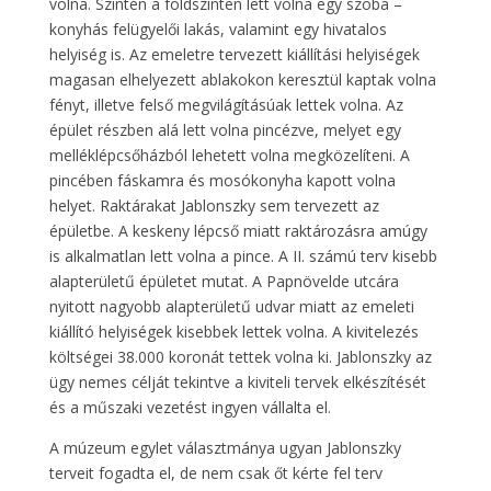
volna. Szintén a földszinten lett volna egy szoba –
konyhás felügyelői lakás, valamint egy hivatalos
helyiség is. Az emeletre tervezett kiállítási helyiségek
magasan elhelyezett ablakokon keresztül kaptak volna
fényt, illetve felső megvilágításúak lettek volna. Az
épület részben alá lett volna pincézve, melyet egy
melléklépcsőházból lehetett volna megközelíteni. A
pincében fáskamra és mosókonyha kapott volna
helyet. Raktárakat Jablonszky sem tervezett az
épületbe. A keskeny lépcső miatt raktározásra amúgy
is alkalmatlan lett volna a pince. A II. számú terv kisebb
alapterületű épületet mutat. A Papnövelde utcára
nyitott nagyobb alapterületű udvar miatt az emeleti
kiállító helyiségek kisebbek lettek volna. A kivitelezés
költségei 38.000 koronát tettek volna ki. Jablonszky az
ügy nemes célját tekintve a kiviteli tervek elkészítését
és a műszaki vezetést ingyen vállalta el.
A múzeum egylet választmánya ugyan Jablonszky
terveit fogadta el, de nem csak őt kérte fel terv