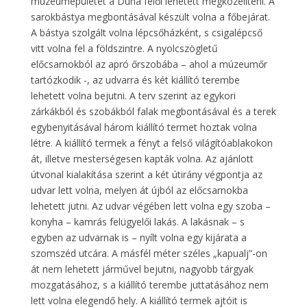
múzeumépületet a Duna felől lehetett megközelíteni. A
sarokbástya megbontásával készült volna a főbejárat.
A bástya szolgált volna lépcsőházként, s csigalépcső
vitt volna fel a földszintre. A nyolcszögletű
előcsarnokból az apró őrszobába – ahol a múzeumőr
tartózkodik -, az udvarra és két kiállító terembe
lehetett volna bejutni. A terv szerint az egykori
zárkákból és szobákból falak megbontásával és a terek
egybenyitásával három kiállító termet hoztak volna
létre. A kiállító termek a fényt a felső világítóablakokon
át, illetve mesterségesen kapták volna. Az ajánlott
útvonal kialakítása szerint a két útirány végpontja az
udvar lett volna, melyen át újból az előcsarnokba
lehetett jutni. Az udvar végében lett volna egy szoba –
konyha – kamrás felügyelői lakás. A lakásnak – s
egyben az udvarnak is – nyílt volna egy kijárata a
szomszéd utcára. A másfél méter széles „kapualj”-on
át nem lehetett járművel bejutni, nagyobb tárgyak
mozgatásához, s a kiállító terembe juttatásához nem
lett volna elegendő hely. A kiállító termek ajtóit is