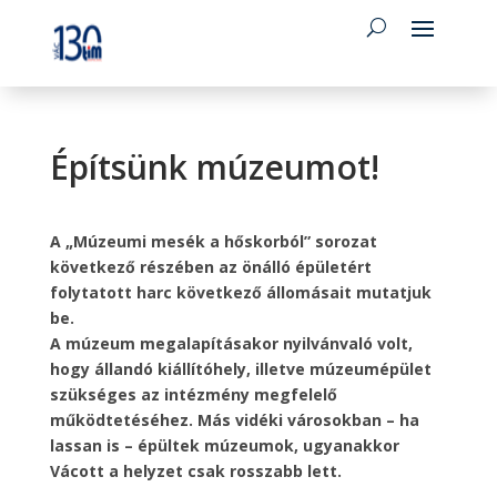
Építsünk múzeumot!
A „Múzeumi mesék a hőskorból” sorozat
következő részében az önálló épületért
folytatott harc következő állomásait mutatjuk
be.
A múzeum megalapításakor nyilvánvaló volt,
hogy állandó kiállítóhely, illetve múzeumépület
szükséges az intézmény megfelelő
működtetéséhez. Más vidéki városokban – ha
lassan is – épültek múzeumok, ugyanakkor
Vácott a helyzet csak rosszabb lett.