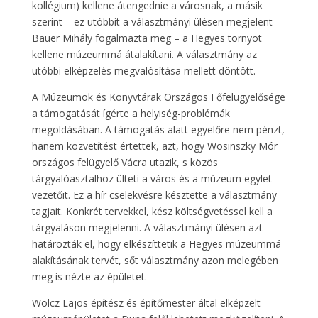
kollégium) kellene átengednie a városnak, a másik
szerint – ez utóbbit a választmányi ülésen megjelent
Bauer Mihály fogalmazta meg – a Hegyes tornyot
kellene múzeummá átalakítani. A választmány az
utóbbi elképzelés megvalósítása mellett döntött.
A Múzeumok és Könyvtárak Országos Főfelügyelősége
a támogatását ígérte a helyiség-problémák
megoldásában. A támogatás alatt egyelőre nem pénzt,
hanem közvetítést értettek, azt, hogy Wosinszky Mór
országos felügyelő Vácra utazik, s közös
tárgyalóasztalhoz ülteti a város és a múzeum egylet
vezetőit. Ez a hír cselekvésre késztette a választmány
tagjait. Konkrét tervekkel, kész költségvetéssel kell a
tárgyaláson megjelenni. A választmányi ülésen azt
határozták el, hogy elkészíttetik a Hegyes múzeummá
alakításának tervét, sőt választmány azon melegében
meg is nézte az épületet.
Wölcz Lajos építész és építőmester által elképzelt