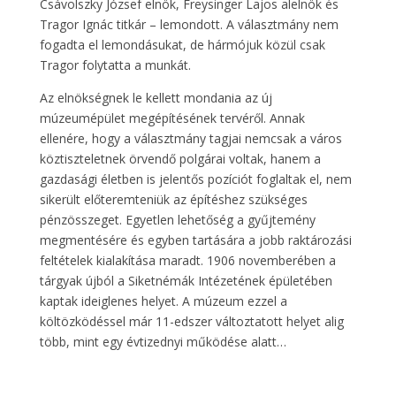
Csávolszky József elnök, Freysinger Lajos alelnök és
Tragor Ignác titkár – lemondott. A választmány nem
fogadta el lemondásukat, de hármójuk közül csak
Tragor folytatta a munkát.
Az elnökségnek le kellett mondania az új
múzeumépület megépítésének tervéről. Annak
ellenére, hogy a választmány tagjai nemcsak a város
köztiszteletnek örvendő polgárai voltak, hanem a
gazdasági életben is jelentős pozíciót foglaltak el, nem
sikerült előteremteniük az építéshez szükséges
pénzösszeget. Egyetlen lehetőség a gyűjtemény
megmentésére és egyben tartására a jobb raktározási
feltételek kialakítása maradt. 1906 novemberében a
tárgyak újból a Siketnémák Intézetének épületében
kaptak ideiglenes helyet. A múzeum ezzel a
költözködéssel már 11-edszer változtatott helyet alig
több, mint egy évtizednyi működése alatt…