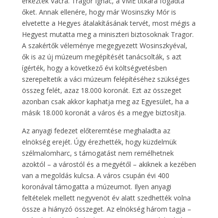
érkeztek Vácra. Tragor Ignác, a VME titkára fogadta
őket. Annak ellenére, hogy már Wosinszky Mór is
elvetette a Hegyes átalakításának tervét, most mégis a
Hegyest mutatta meg a miniszteri biztosoknak Tragor.
A szakértők véleménye megegyezett Wosinszkyéval,
ők is az új múzeum megépítését tanácsolták, s azt
ígérték, hogy a következő évi költségvetésben
szerepeltetik a váci múzeum felépítéséhez szükséges
összeg felét, azaz 18.000 koronát. Ezt az összeget
azonban csak akkor kaphatja meg az Egyesület, ha a
másik 18.000 koronát a város és a megye biztosítja.
Az anyagi fedezet előteremtése meghaladta az
elnökség erejét. Úgy érezhették, hogy küzdelmük
szélmalomharc, s támogatást nem remélhetnek
azoktól – a várostól és a megyétől – akiknek a kezében
van a megoldás kulcsa. A város csupán évi 400
koronával támogatta a múzeumot. Ilyen anyagi
feltételek mellett negyvenöt év alatt szedhették volna
össze a hiányzó összeget. Az elnökség három tagja –