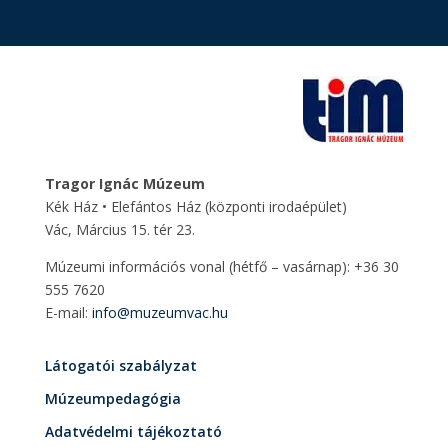
Tragor Ignác Múzeum
Kék Ház • Elefántos Ház
(központi irodaépület)
Vác, Március 15. tér 23.
Múzeumi információs vonal (hétfő – vasárnap): +36 30
555 7620
E-mail:
info@muzeumvac.hu
Látogatói szabályzat
Múzeumpedagógia
Adatvédelmi tájékoztató