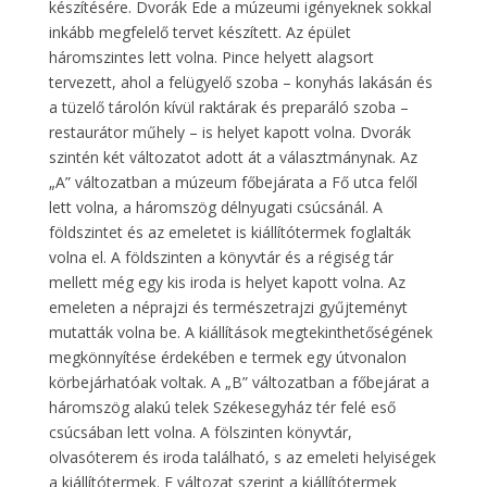
készítésére. Dvorák Ede a múzeumi igényeknek sokkal
inkább megfelelő tervet készített. Az épület
háromszintes lett volna. Pince helyett alagsort
tervezett, ahol a felügyelő szoba – konyhás lakásán és
a tüzelő tárolón kívül raktárak és preparáló szoba –
restaurátor műhely – is helyet kapott volna. Dvorák
szintén két változatot adott át a választmánynak. Az
„A” változatban a múzeum főbejárata a Fő utca felől
lett volna, a háromszög délnyugati csúcsánál. A
földszintet és az emeletet is kiállítótermek foglalták
volna el. A földszinten a könyvtár és a régiség tár
mellett még egy kis iroda is helyet kapott volna. Az
emeleten a néprajzi és természetrajzi gyűjteményt
mutatták volna be. A kiállítások megtekinthetőségének
megkönnyítése érdekében e termek egy útvonalon
körbejárhatóak voltak. A „B” változatban a főbejárat a
háromszög alakú telek Székesegyház tér felé eső
csúcsában lett volna. A fölszinten könyvtár,
olvasóterem és iroda található, s az emeleti helyiségek
a kiállítótermek. E változat szerint a kiállítótermek