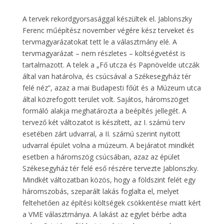
A tervek rekordgyorsasággal készültek el. Jablonszky
Ferenc műépítész november végére kész terveket és
tervmagyarázatokat tett le a választmány elé. A
tervmagyarázat – nem részletes – költségvetést is
tartalmazott. A telek a „Fő utcza és Papnövelde utczák
által van határolva, és csúcsával a Székesegyház tér
felé néz”, azaz a mai Budapesti főút és a Múzeum utca
által közrefogott terület volt. Sajátos, háromszöget
formáló alakja meghatározta a beépítés jellegét. A
tervező két változatot is készített, az I. számú terv
esetében zárt udvarral, a II. számú szerint nyitott
udvarral épület volna a múzeum. A bejáratot mindkét
esetben a háromszög csúcsában, azaz az épület
Székesegyház tér felé eső részére tervezte Jablonszky.
Mindkét változatban közös, hogy a földszint felét egy
háromszobás, szeparált lakás foglalta el, melyet
feltehetően az építési költségek csökkentése miatt kért
a VME választmánya. A lakást az egylet bérbe adta