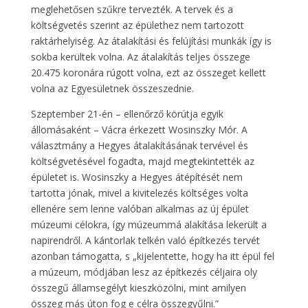
meglehetősen szűkre tervezték. A tervek és a
költségvetés szerint az épülethez nem tartozott
raktárhelyiség. Az átalakítási és felújítási munkák így is
sokba kerültek volna. Az átalakítás teljes összege
20.475 koronára rúgott volna, ezt az összeget kellett
volna az Egyesületnek összeszednie.
Szeptember 21-én – ellenőrző körútja egyik
állomásaként – Vácra érkezett Wosinszky Mór. A
választmány a Hegyes átalakításának tervével és
költségvetésével fogadta, majd megtekintették az
épületet is. Wosinszky a Hegyes átépítését nem
tartotta jónak, mivel a kivitelezés költséges volta
ellenére sem lenne valóban alkalmas az új épület
múzeumi célokra, így múzeummá alakítása lekerült a
napirendről. A kántorlak telkén való építkezés tervét
azonban támogatta, s „kijelentette, hogy ha itt épül fel
a múzeum, módjában lesz az építkezés céljaira oly
összegű államsegélyt kieszközölni, mint amilyen
összeg más úton fog e célra összegyűlni.”