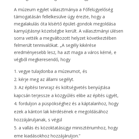
A múzeum egylet választmánya a Főfelügyelőség
támogatásán fellelkesülve úgy érezte, hogy a
megalakulás óta kísértő épület-gondok megoldása
karnyújtásnyi közelségbe került. A választmányi ülésen
sorra vették a megváltozott helyzet következtében
felmerült tennivalókat. „A segély kikérése
eredményesebb lesz, ha azt maga a város kérné, e
végből megkeresendő, hogy
vegye tulajdonba a múzeumot, és
kérje meg az állami segélyt.
Az építési tervrajz és költségvetés benyújtása
kapcsán terjessze a közgyűlés elibe az építés ügyét,
forduljon a püspökséghez és a káptalanhoz, hogy
ezek a kántori lak kérdésének e megoldásához
hozzájáruljanak, s végül
a vallás és közoktatásügyi minisztériumhoz, hogy
eme kiadásokhoz hozzájáruljon.”