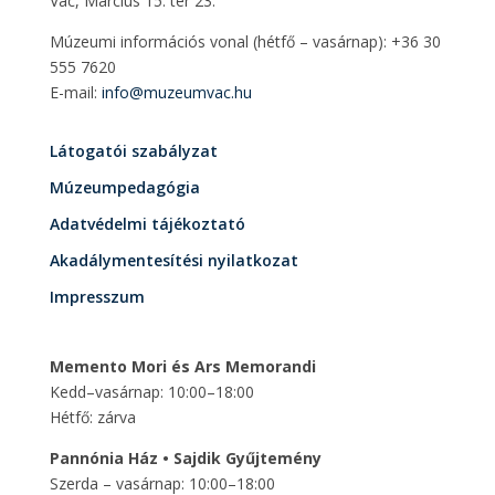
Vác, Március 15. tér 23.
Múzeumi információs vonal (hétfő – vasárnap): +36 30
555 7620
E-mail:
info@muzeumvac.hu
Látogatói szabályzat
Múzeumpedagógia
Adatvédelmi tájékoztató
Akadálymentesítési nyilatkozat
Impresszum
Memento Mori és Ars Memorandi
Kedd–vasárnap: 10:00–18:00
Hétfő: zárva
Pannónia Ház • Sajdik Gyűjtemény
Szerda – vasárnap: 10:00–18:00