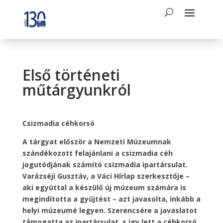
Első történeti
műtárgyunkról
Csizmadia céhkorsó
A tárgyat először a Nemzeti Múzeumnak
szándékozott felajánlani a csizmadia céh
jogutódjának számító csizmadia ipartársulat.
Varázséji Gusztáv, a Váci Hírlap szerkesztője –
aki egyúttal a készülő új múzeum számára is
megindította a gyűjtést – azt javasolta, inkább a
helyi múzeumé legyen. Szerencsére a javaslatot
támogatta az ipartársulat, s így lett a céhkorsó