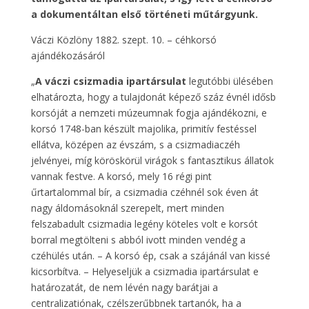
a dokumentáltan első történeti műtárgyunk.
Váczi Közlöny 1882. szept. 10. – céhkorsó
ajándékozásáról
„
A váczi csizmadia ipartársulat
legutóbbi ülésében
elhatározta, hogy a tulajdonát képező száz évnél idősb
korsóját a nemzeti múzeumnak fogja ajándékozni, e
korsó 1748-ban készült majolika, primitív festéssel
ellátva, középen az évszám, s a csizmadiaczéh
jelvényei, míg köröskörül virágok s fantasztikus állatok
vannak festve. A korsó, mely 16 régi pint
űrtartalommal bír, a csizmadia czéhnél sok éven át
nagy áldomásoknál szerepelt, mert minden
felszabadult csizmadia legény köteles volt e korsót
borral megtölteni s abból ivott minden vendég a
czéhülés után. – A korsó ép, csak a szájánál van kissé
kicsorbítva. – Helyeseljük a csizmadia ipartársulat e
határozatát, de nem lévén nagy barátjai a
centralizatiónak, czélszerűbbnek tartanók, ha a