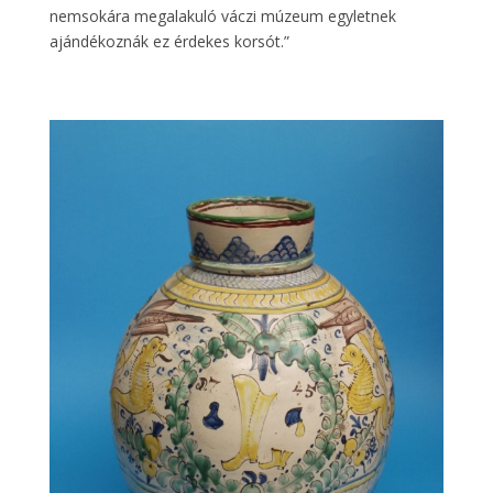
nemsokára megalakuló váczi múzeum egyletnek
ajándékoznák ez érdekes korsót.”