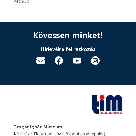
Vác 950
Kövessen minket!
Hirlevélre feliratkozás




Tragor Ignác Múzeum
Kék Ház • Elefántos Ház
(központi irodaépület)