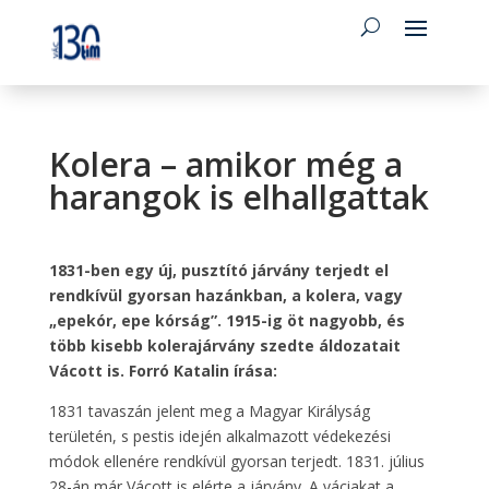
Kolera – amikor még a
harangok is elhallgattak
1831-ben egy új, pusztító járvány terjedt el
rendkívül gyorsan hazánkban, a kolera, vagy
„epekór, epe kórság”. 1915-ig öt nagyobb, és
több kisebb kolerajárvány szedte áldozatait
Vácott is. Forró Katalin írása:
1831 tavaszán jelent meg a Magyar Királyság
területén, s pestis idején alkalmazott védekezési
módok ellenére rendkívül gyorsan terjedt. 1831. július
28-án már Vácott is elérte a járvány. A váciakat a