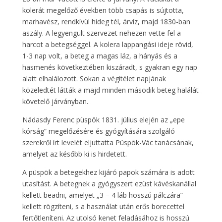
kolerát megelőző években több csapás is sújtotta,
marhavész, rendkívül hideg tél, árvíz, majd 1830-ban
aszály. A legyengült szervezet nehezen vette fel a
harcot a betegséggel. A kolera lappangási ideje rövid,
1-3 nap volt, a beteg a magas láz, a hányás és a
hasmenés következtében kiszáradt, s gyakran egy nap
alatt elhalálozott. Sokan a végítélet napjának
közeledtét látták a majd minden második beteg halálát
követelő járványban.
Nádasdy Ferenc püspök 1831. július elején az „epe
kórság” megelőzésére és gyógyítására szolgáló
szerekről írt levelét eljuttatta Püspök-Vác tanácsának,
amelyet az később ki is hirdetett.
A püspök a betegekhez kijáró papok számára is adott
utasítást. A betegnek a gyógyszert ezüst kávéskanállal
kellett beadni, amelyet „3 – 4 láb hosszú pálczára”
kellett rögzíteni, s a használat után erős borecettel
fertőtleníteni. Az utolsó kenet feladásához is hosszú