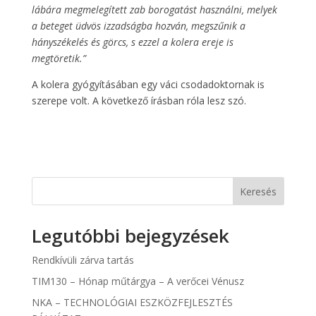
lábára megmelegített zab borogatást használni, melyek
a beteget üdvös izzadságba hozván, megszűnik a
hányszékelés és görcs, s ezzel a kolera ereje is
megtöretik.”
A kolera gyógyításában egy váci csodadoktornak is
szerepe volt. A következő írásban róla lesz szó.
Keresés
Legutóbbi bejegyzések
Rendkívüli zárva tartás
TIM130 – Hónap műtárgya – A verőcei Vénusz
NKA – TECHNOLÓGIAI ESZKÖZFEJLESZTÉS