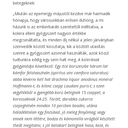
betegeknek:
„Miután az epemirigy májustól kezdve már harmadik
hónapja, hogy városunkban erősen dühöng, a mi
házunk is az emberbaráti szeretettől indíttatva, a
kolera elleni gyógyszert nagyon értékbe
megcsináltatta, és minden díj nélkül a jelen járványban
szenvedők között kiosztatja, kik a közlött utasítás
szerint a gyógyszert azonnal használták, azok közül
tudtunkra eddig egy sem halt meg.
A kolerának
gyógymódja következő: Egy itce borszeszbe három lat
kámfor felolvasztván (spiritus vini camfora saturatus)
abba keverni kell hat drachma liquor anodinus mineral
Hoffmanni-t, és kilenc csepp Laudani puris-t, s ezen
vegyítékből a gyengébb-korú betegnek 15 cseppet, a
korossaknak 24-25. Törött, darabka cukorra
csepegtetvén minden 10 percben beadni, utána
haladéktalan egy finzsával, jó meleg fenyőmag, vagy
ennek nem léttére, bodza és kámomilla virágból készített
theát megitatni, s jól betakart betegnek hasa, keze, és