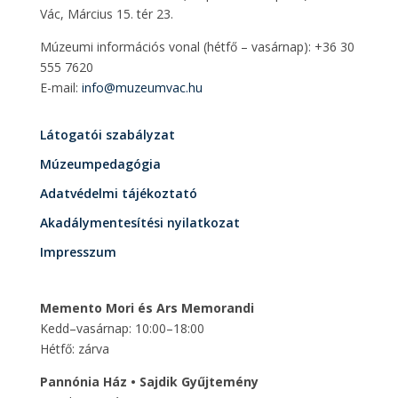
Vác, Március 15. tér 23.
Múzeumi információs vonal (hétfő – vasárnap): +36 30
555 7620
E-mail:
info@muzeumvac.hu
Látogatói szabályzat
Múzeumpedagógia
Adatvédelmi tájékoztató
Akadálymentesítési nyilatkozat
Impresszum
Memento Mori és Ars Memorandi
Kedd–vasárnap: 10:00–18:00
Hétfő: zárva
Pannónia Ház • Sajdik Gyűjtemény