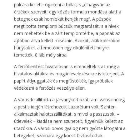
pálcára kellett rögzíteni a tollat, s „elhagyván az
érzékek szerveit, egy közös formula mondása alatt a
betegnek csak homlokát kenjék meg”. A püspök
megtiltotta templomi búcsúk megtartását, s a hívek
nem mehettek be a zárt templomtérbe, a papnak az
ajtóban állva kellett miséznie. Azokat, akik kolerában
hunytak el, a temetőben egy elkülönített helyre
temették, 8 láb mély sírba.
A fertőtlenítést hivatalosan is elrendelték s az még a
hivatalos aktákra és magánlevelezésekre is kiterjedt. A
papírt átlyuggatták és megfüstölték, így próbálak
védekezni a fertőzés veszélye ellen.
A város felállította a járványkórházat, ami valószínűleg
a pestis idején létrehozott Lazarétum volt. Szintén
alkalmaztak halottszállítókat, s mivel a passzusok, –
útlevelek – kiadása nem szünetelt, figyelniük kellett az
utazókra. A városi orvos gyalog nem győzte látogatni a
betegeket, számára egy kocsit biztosítottak.