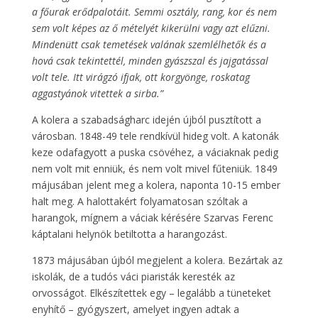
a főurak erődpalotáit. Semmi osztály, rang, kor és nem
sem volt képes az ő mételyét kikerülni vagy azt elűzni.
Mindenütt csak temetések valának szemlélhetők és a
hová csak tekintettél, minden gyászszal és jajgatással
volt tele. Itt virágzó ifjak, ott korgyönge, roskatag
aggastyánok vitettek a sirba.”
A kolera a szabadságharc idején újból pusztított a
városban. 1848-49 tele rendkívül hideg volt. A katonák
keze odafagyott a puska csövéhez, a váciaknak pedig
nem volt mit enniük, és nem volt mivel fűteniük. 1849
májusában jelent meg a kolera, naponta 10-15 ember
halt meg. A halottakért folyamatosan szóltak a
harangok, mígnem a váciak kérésére Szarvas Ferenc
káptalani helynök betiltotta a harangozást.
1873 májusában újból megjelent a kolera. Bezártak az
iskolák, de a tudós váci piaristák keresték az
orvosságot. Elkészítettek egy – legalább a tüneteket
enyhítő – gyógyszert, amelyet ingyen adtak a