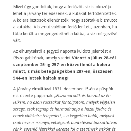
Mivel úgy gondolták, hogy a fertőzött víz is okozója
lehet a járvány terjedésének, a kutakat fertőtlenítették.
A kolera biztosok ellenőrizték, hogy szórtak-e bizmutot
a kutakba. A bizmut valóban fertőtlenített, azonban, ha
több került a megengedettnél a kútba, a víz mérgezővé
vált.
Az elhunytakról a jegyző naponta küldött jelentést a
főszolgabírónak, amely szerint
Vácott a július 28-tól
szeptember 25-ig 257-en közvetlenül a kolera
miatt, s más betegségekben 287-en, összesen
544-en lettek haltak meg!
A járvány elmúltával 1831. december 15-én a püspök
ezt üzente papjainak:
„Elszomorodik és borzad az én
lelkem, ha azon rosszakat fontolgatom, melyek végtelen
serege, csak tegnap és harmadnapja a hazai földre és
ennek vidékeire telepedett, – a kegyetlen halál, melynek
csak neve is iszonyú, vétségeink büntetéseül bocsáttatván
ránk, egyenlő léptekkel kereste föl a szegények viskóit és