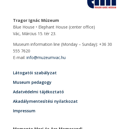
Tragor Ignác Múzeum
Blue House • Elephant House
(center office)
Vác, Március 15. tér 23.
Museum information line (Monday – Sunday): +36 30
555 7620
E-mail:
info@muzeumvac.hu
Látogatói szabályzat
Museum pedagogy
Adatvédelmi tájékoztató
Akadálymentesítési nyilatkozat
Impressum
Memento Mori és Ars Memorandi