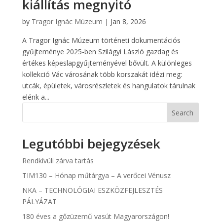
kiállítás megnyitó
by
Tragor Ignác Múzeum
|
Jan 8, 2026
A Tragor Ignác Múzeum történeti dokumentációs
gyűjteménye 2025-ben Szilágyi László gazdag és
értékes képeslapgyűjteményével bővült. A különleges
kollekció Vác városának több korszakát idézi meg:
utcák, épületek, városrészletek és hangulatok tárulnak
elénk a...
Search
Legutóbbi bejegyzések
Rendkívüli zárva tartás
TIM130 – Hónap műtárgya – A verőcei Vénusz
NKA – TECHNOLÓGIAI ESZKÖZFEJLESZTÉS
PÁLYÁZAT
180 éves a gőzüzemű vasút Magyarországon!