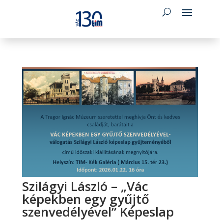
Szilágyi László – „Vác
képekben egy gyűjtő
szenvedélyével” Képeslap