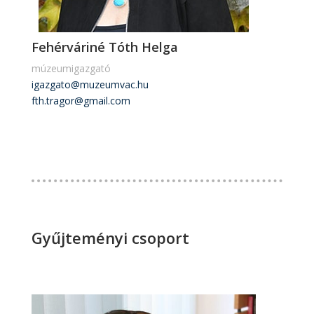
Fehérváriné Tóth Helga
múzeumigazgató
igazgato@muzeumvac.hu
fth.tragor@gmail.com
Gyűjteményi csoport