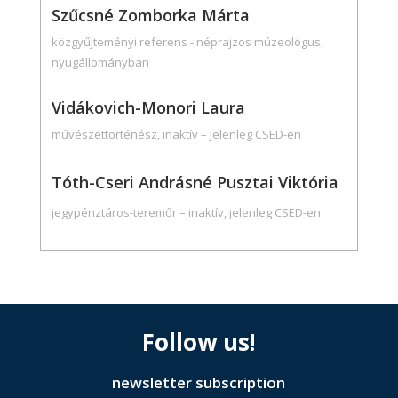
Szűcsné Zomborka Márta
közgyűjteményi referens - néprajzos múzeológus,
nyugállományban
Vidákovich-Monori Laura
művészettörténész, inaktív – jelenleg CSED-en
Tóth-Cseri Andrásné Pusztai Viktória
jegypénztáros-teremőr – inaktív, jelenleg CSED-en
Follow us!
newsletter subscription