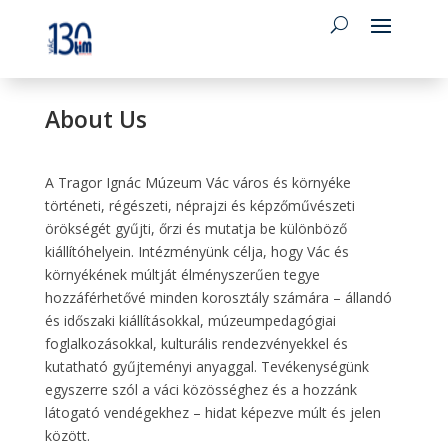
About Us
A Tragor Ignác Múzeum Vác város és környéke
történeti, régészeti, néprajzi és képzőművészeti
örökségét gyűjti, őrzi és mutatja be különböző
kiállítóhelyein. Intézményünk célja, hogy Vác és
környékének múltját élményszerűen tegye
hozzáférhetővé minden korosztály számára – állandó
és időszaki kiállításokkal, múzeumpedagógiai
foglalkozásokkal, kulturális rendezvényekkel és
kutatható gyűjteményi anyaggal. Tevékenységünk
egyszerre szól a váci közösséghez és a hozzánk
látogató vendégekhez – hidat képezve múlt és jelen
között.