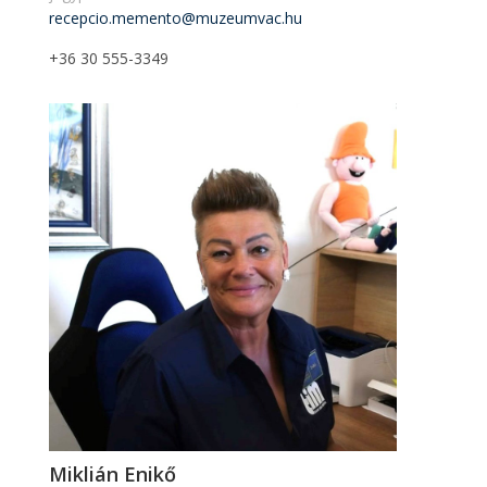
recepcio.memento@muzeumvac.hu
+36 30 555-3349
Miklián Enikő