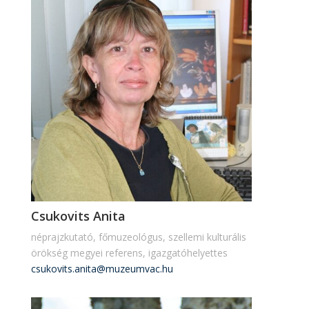
Csukovits Anita
néprajzkutató, főmuzeológus, szellemi kulturális
örökség megyei referens, igazgatóhelyettes
csukovits.anita@muzeumvac.hu