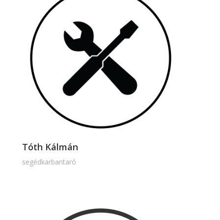
Tóth Kálmán
segédkarbantaró