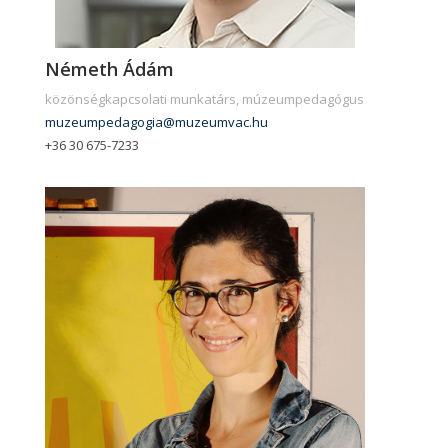
Németh Ádám
közönségkapcsolati munkatárs, múzeumpedagógus
muzeumpedagogia@muzeumvac.hu
+36 30 675-7233