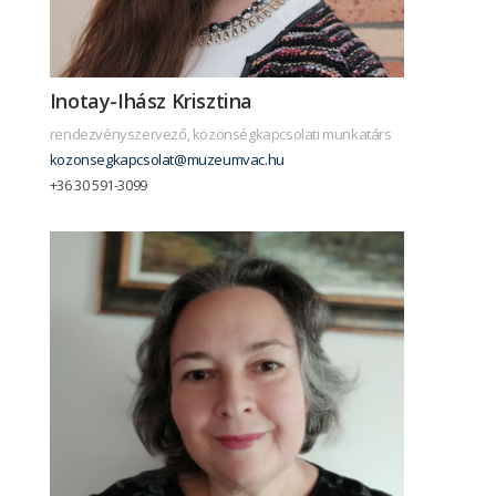
Inotay-Ihász Krisztina
rendezvényszervező, közönségkapcsolati munkatárs
kozonsegkapcsolat@muzeumvac.hu
+36 30 591-3099