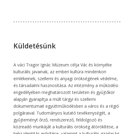
Küldetésünk
A váci Tragor Ignác Múzeum célja Vác és környéke
kulturális javainak, az emberi kultúra mindenkori
emlékeinek, szellemi és anyagi örökségének védelme,
és társadalmi hasznosítása. Az intézmény a működési
engedélyében meghatározott területen és gyűjtőkör
alapján gyarapítja a múlt tárgyi és szellemi
dokumentumait együttműködésben a város és a régió
polgáraival. Tudományos kutató tevékenységét, a
gyűjteményt őrző, rendszerező, feldolgozó és
közreadó munkáját a kulturális örökség átörökítése, a
helyi identitás erősítése, valamint a kulturális gazdaság