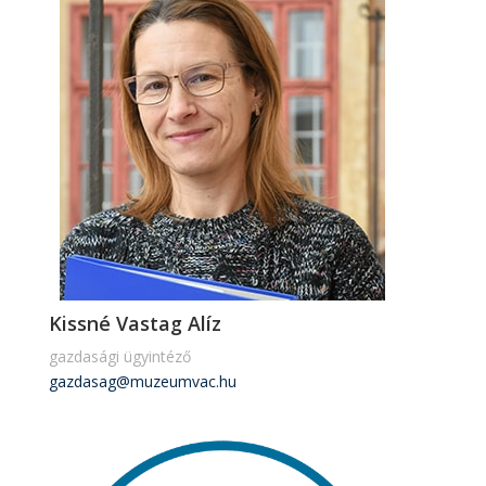
Kissné Vastag Alíz
gazdasági ügyintéző
gazdasag@muzeumvac.hu