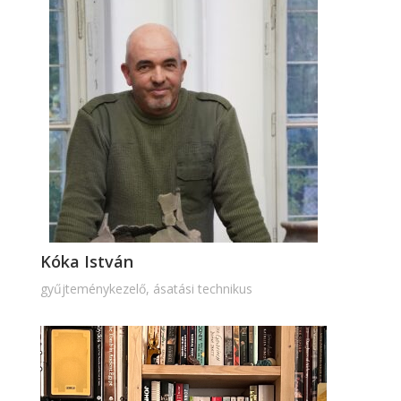
Kóka István
gyűjteménykezelő, ásatási technikus