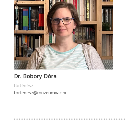
Dr. Bobory Dóra
történész
tortenesz@muzeumvac.hu