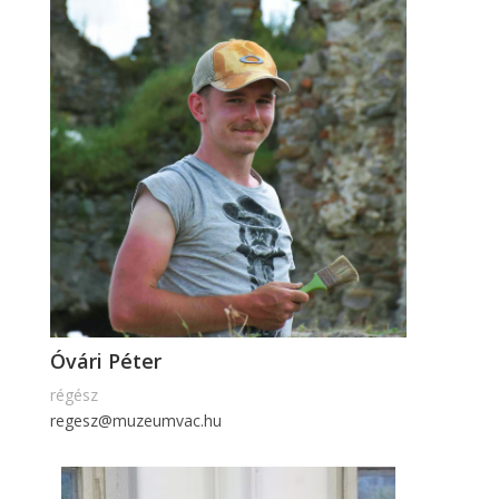
Óvári Péter
régész
regesz@muzeumvac.hu