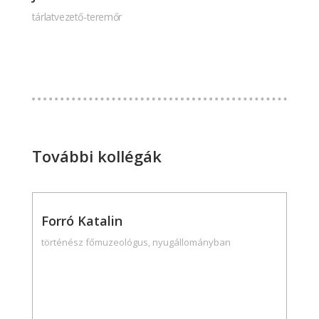
tárlatvezető-teremőr
További kollégák
Forró Katalin
történész főmuzeológus, nyugállományban