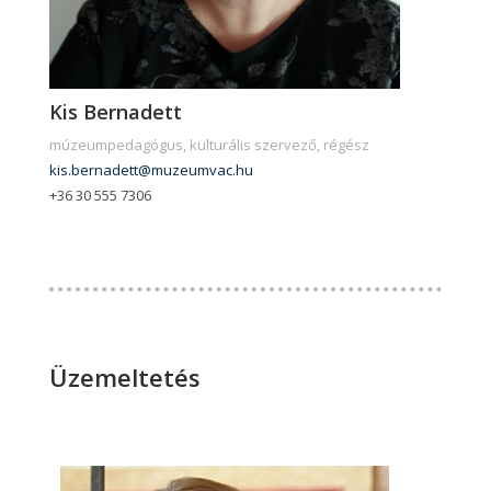
Kis Bernadett
múzeumpedagógus, kulturális szervező, régész
kis.bernadett@muzeumvac.hu
+36 30 555 7306
Üzemeltetés