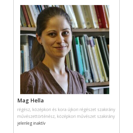
Mag Hella
régész, középkori és kora újkori régészet szakirány
művészettörténész, középkori művészet szakirány
jelenleg inaktív