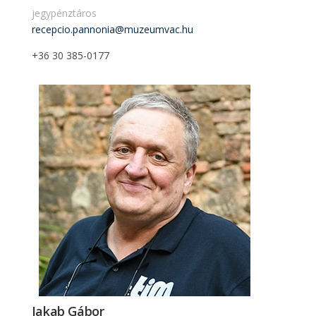
jegypénztáros
recepcio.pannonia@muzeumvac.hu
+36 30 385-0177
Jakab Gábor