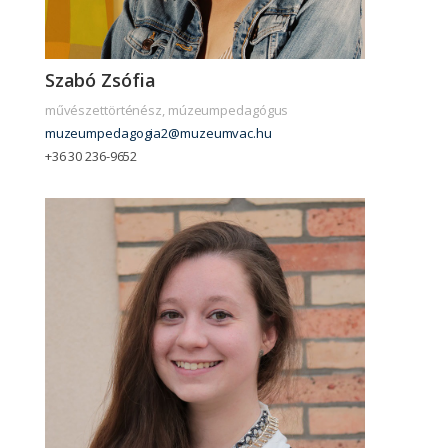
Szabó Zsófia
művészettörténész, múzeumpedagógus
muzeumpedagogia2@muzeumvac.hu
+36 30 236-9652