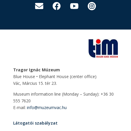




Tragor Ignác Múzeum
Blue House • Elephant House
(center office)
Vác, Március 15. tér 23.
Museum information line (Monday – Sunday): +36 30
555 7620
E-mail:
info@muzeumvac.hu
Látogatói szabályzat