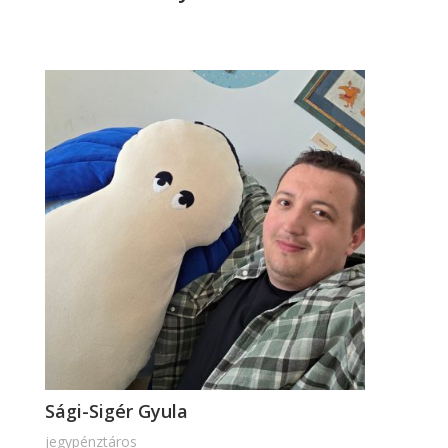
Sági-Sigér Gyula
jegypénztáros