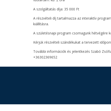
A szolgáltatás díja: 35 000 Ft
A részvételi díj tartalmazza az interaktív progr
kiállításra.
A születésnapi program csomagunk hétvégére kér
Kérjük részvételi szándékukat a tervezett időpont 
További információk és jelentkezés Szabó Zsó
+36302369652