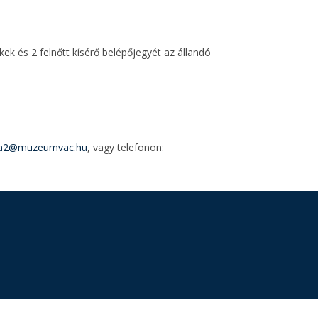
kek és 2 felnőtt kísérő belépőjegyét az állandó
a2@muzeumvac.hu
, vagy telefonon: