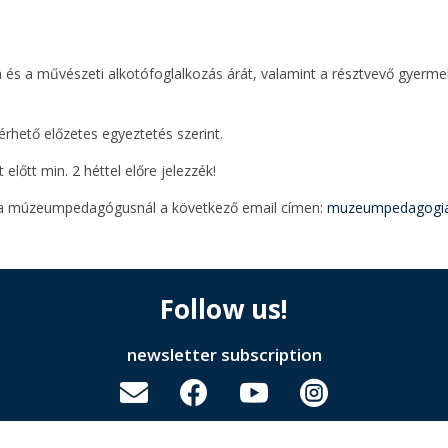
am és a művészeti alkotófoglalkozás árát, valamint a résztvevő gyerme
hető előzetes egyeztetés szerint.
előtt min. 2 héttel előre jelezzék!
fia múzeumpedagógusnál a következő email címen:
muzeumpedagogi
Follow us!
newsletter subscription



