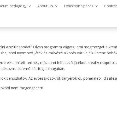
seum pedagogy
About Us
Exhibition Spaces
Contra
elni a szülinapodat? Olyan programra vágysz, ami megmozgatja kreat
ázba, ahol nyomozó játék és művészi alkotás vár Sajdik Ferenc bohók
e elkülönített termet, múzeumi felfedező játékot, kreatív csoporto
ándékozási ceremóniát foglal magában.
lok behozhatók. Az evőeszközökről, tányérokról, poharakról, díszítés
okokból nem megengedett!