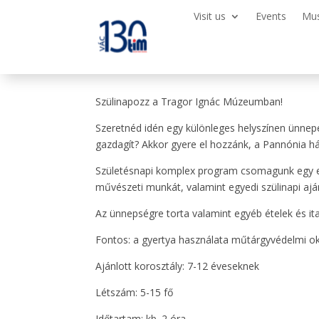
Visit us
Events
Mu
Szülinapozz a Tragor Ignác Múzeumban!
Szeretnéd idén egy különleges helyszínen ünnep
gazdagít? Akkor gyere el hozzánk, a Pannónia h
Születésnapi komplex program csomagunk egy err
művészeti munkát, valamint egyedi szülinapi aj
Az ünnepségre torta valamint egyéb ételek és ita
Fontos: a gyertya használata műtárgyvédelmi 
Ajánlott korosztály: 7-12 éveseknek
Létszám: 5-15 fő
Időtartam: kb. 2 óra