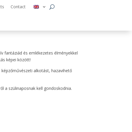
cts
Contact
ív fantáziád és emlékezetes élményekkel
ás képei között!
s képzőművészeti alkotást, hazavihető
ről a szülinaposnak kell gondoskodnia.