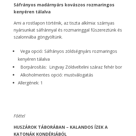
Sáfrányos madárnyárs kovászos rozmaringos
kenyéren tálalva
Ami a rostlapon történik, az tiszta alkímia: szárnyas
nyársunkat sáfránnyal és rozmaringgal fűszereztünk és
szalonnába göngyöltünk.
Vega opció: Sáfrányos zöldségnyárs rozmaringos
kenyéren tálalva
Borpárosítás: Lingvay Zöldveltelini száraz fehér bor
Alkoholmentes opció: mustválogatás
Allergének: 1
Főétel
HUSZÁROK TÁBORÁBAN – KALANDOS ÍZEK A
KATONÁK KONDÉRJÁBÓL