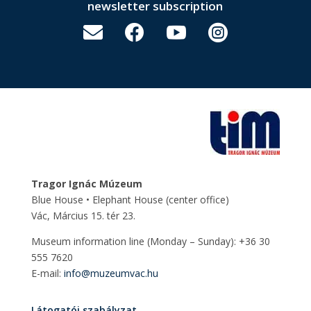
newsletter subscription




Tragor Ignác Múzeum
Blue House • Elephant House
(center office)
Vác, Március 15. tér 23.
Museum information line (Monday – Sunday): +36 30
555 7620
E-mail:
info@muzeumvac.hu
Látogatói szabályzat