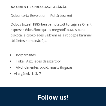
AZ ORIENT EXPRESS ASZTALÁNÁL
Dobor torta Revolution – Pohárdesszert
Dobos József 1885-ben bemutatott tortája az Orient
Expressz étkezőkocsijait is meghódította. A puha
piskóta, a csokoládés vajkrém és a ropogós karamell
tökéletes kombinációja.
Borpárosítás:
Tokaji Aszú édes desszertbor
Alkoholmentes opció: mustválogatás
Allergének: 1, 3, 7
Follow us!