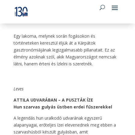
Egy lakoma, melynek során fogásokon és
történeteken keresztül éljük át a Kárpátok
gasztronómiájának legizgalmasabb pillanatait. Ez az
élmény azoknak szól, akik Magyarországot nemcsak
látni, hanem érteni és ízlelni is szeretnék.
Leves
ATTILA UDVARÁBAN – A PUSZTÁK ÍZE
Hun szarvas gulyás üstben erdei fűszerekkel
A legendás hun uralkodó udvarának egyszerű
alapanyagai, erőteljes ízei elevenednek meg ebben a
szarvashúsból készült gulyásban, amit