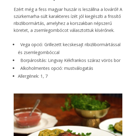
Ezért még a fess magyar huszár is leszállna a lováról! A
szürkemarha-sült karakteres ízét jól kiegészíti a frissítő
ribizlibormártás, amelyhez a korszakban népszerű
köretet, a zsemlegombócot választottuk kísérőnek.
Vega opció: Grillezett kecskesajt ribizlibormártással
és zsemlegombóccal
Borpárosítás: Lingvay Kékfrankos száraz vörös bor
Alkoholmentes opció: mustválogatás
Allergének: 1, 7