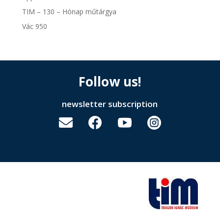
TIM – 130 – Hónap műtárgya
Vác 950
Follow us!
newsletter subscription



