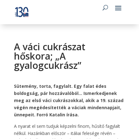
A váci cukrászat
hőskora; „A
gyalogcukrász”
Sütemény, torta, fagylalt. Egy falat édes
boldogság, pár hozzávalóból… Ismerkedjenek
meg az első váci cukrászokkal, akik a 19. század
végén megédesítették a váciak mindennapjait,
ünnepeit. Forró Katalin írása.
A nyarat el sem tudjuk képzelni finom, hűsítő fagylalt
nélkül. Hazánkban először – itáliai felesége révén –