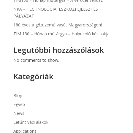
TIM130 – Hónap műtárgya – A verőcei Vénusz
NKA – TECHNOLÓGIAI ESZKÖZFEJLESZTÉS
PÁLYÁZAT
180 éves a gőzüzemű vasút Magyarországon!
TIM 130 – Hónap műtárgya – Halpucoló kés tokja
Legutóbbi hozzászólások
No comments to show.
Kategóriák
Blog
Egyéb
News
Letűnt váci alakok
Applications