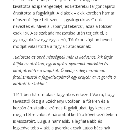
kiváltotta az iparengedélyt, és kétkerekű targoncájáról
árusította a fagylaltját. A diákok – akik körében hamar
népszerűségre tett szert – „gyalogcukrász”-nak
nevezték el. Mivel a „spanyol tekercs”, azaz a tölcsér
csak 1903-as szabadalmaztatása után terjedt el, a
gyalogcukrász egy egyszerű, Törökországban bevett
módját választotta a fagylalt átadásának:
„Balavcse az apró népségnek már is kedvence, kik útját
állják az utcákon, egy krajcárt nyomnak markába és
kitátják előtte a szájukat. Ő pedig rideg müzülman
fatalizmussal a fagylaltlapátról egy krajcár árut gördít a
kitátott torkokba.”
1911-ben három olasz fagylaltos érkezett Vácra, hogy
tavasztól őszig a Széchenyi utcában, a főtéren és a
korzón árusítsák a krémes fagylaltjukat, így keresve
meg a télire valót. A háromból kettő a következő évben
is visszatért. Luigi, a harmadik, a legfiatalabb és
legkedveltebb – akit a gyerekek csak Lajos bácsinak