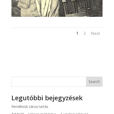
1
2
Next
Search
Legutóbbi bejegyzések
Rendkívüli zárva tartás