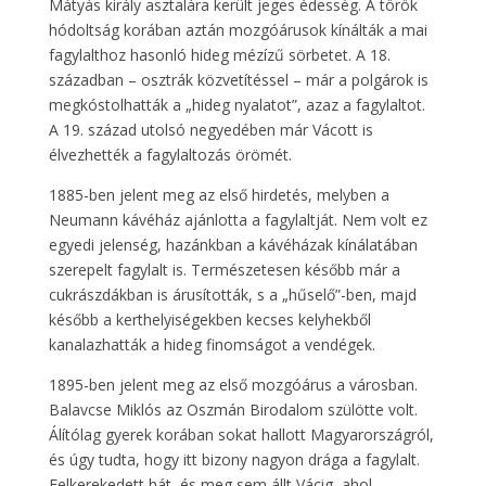
Mátyás király asztalára került jeges édesség. A török
hódoltság korában aztán mozgóárusok kínálták a mai
fagylalthoz hasonló hideg mézízű sörbetet. A 18.
században – osztrák közvetítéssel – már a polgárok is
megkóstolhatták a „hideg nyalatot”, azaz a fagylaltot.
A 19. század utolsó negyedében már Vácott is
élvezhették a fagylaltozás örömét.
1885-ben jelent meg az első hirdetés, melyben a
Neumann kávéház ajánlotta a fagylaltját. Nem volt ez
egyedi jelenség, hazánkban a kávéházak kínálatában
szerepelt fagylalt is. Természetesen később már a
cukrászdákban is árusították, s a „hűselő”-ben, majd
később a kerthelyiségekben kecses kelyhekből
kanalazhatták a hideg finomságot a vendégek.
1895-ben jelent meg az első mozgóárus a városban.
Balavcse Miklós az Oszmán Birodalom szülötte volt.
Álítólag gyerek korában sokat hallott Magyarországról,
és úgy tudta, hogy itt bizony nagyon drága a fagylalt.
Felkerekedett hát, és meg sem állt Vácig, ahol