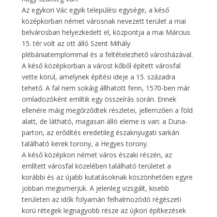
Az egykori Vác egyik települési egysége, a késő
középkorban német városnak nevezett terület a mai
belvárosban helyezkedett el, központja a mai Március
15. tér volt az ott álló Szent Mihály
plébániatemplommal és a feltételezhető városházával.
A késő középkorban a várost kőből épített városfal
vette körül, amelynek építési ideje a 15. századra
tehető. A fal nem sokáig állhatott fenn, 1570-ben már
omladozóként említik egy összeírás során. Ennek
ellenére máig megőrződtek részletei, jellemzően a föld
alatt, de látható, magasan álló eleme is van: a Duna-
parton, az erődítés eredetileg északnyugati sarkán
található kerek torony, a Hegyes torony.
A késő középkori német város északi részén, az
említett városfal közelében található területet a
korábbi és az újabb kutatásoknak köszönhetően egyre
jobban megismerjük. A jelenleg vizsgált, kisebb
területen az idők folyamán felhalmozódó régészeti
korú rétegek legnagyobb része az újkori építkezések