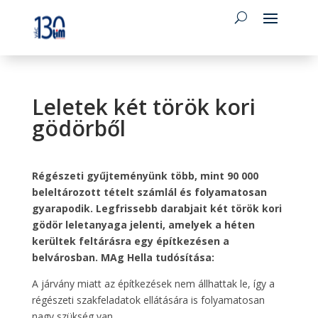
Leletek két török kori
gödörből
Régészeti gyűjteményünk több, mint 90 000
beleltározott tételt számlál és folyamatosan
gyarapodik. Legfrissebb darabjait két török kori
gödör leletanyaga jelenti, amelyek a héten
kerültek feltárásra egy építkezésen a
belvárosban. MAg Hella tudósítása:
A járvány miatt az építkezések nem állhattak le, így a
régészeti szakfeladatok ellátására is folyamatosan
nagy szükség van.