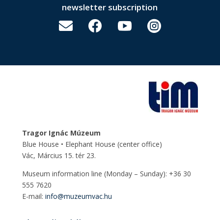
newsletter subscription




Tragor Ignác Múzeum
Blue House • Elephant House
(center office)
Vác, Március 15. tér 23.
Museum information line (Monday – Sunday): +36 30
555 7620
E-mail:
info@muzeumvac.hu