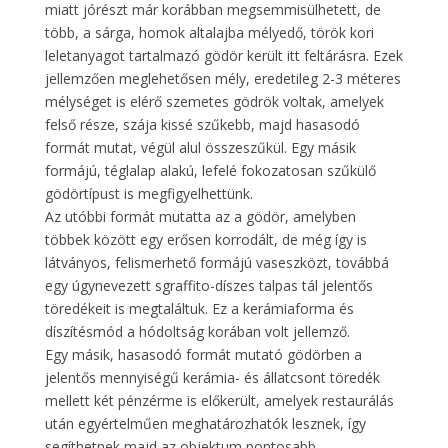
miatt jórészt már korábban megsemmisülhetett, de
több, a sárga, homok altalajba mélyedő, török kori
leletanyagot tartalmazó gödör került itt feltárásra. Ezek
jellemzően meglehetősen mély, eredetileg 2-3 méteres
mélységet is elérő szemetes gödrök voltak, amelyek
felső része, szája kissé szűkebb, majd hasasodó
formát mutat, végül alul összeszűkül. Egy másik
formájú, téglalap alakú, lefelé fokozatosan szűkülő
gödörtípust is megfigyelhettünk.
Az utóbbi formát mutatta az a gödör, amelyben
többek között egy erősen korrodált, de még így is
látványos, felismerhető formájú vaseszközt, továbbá
egy úgynevezett sgraffito-díszes talpas tál jelentős
töredékeit is megtaláltuk. Ez a kerámiaforma és
díszítésmód a hódoltság korában volt jellemző.
Egy másik, hasasodó formát mutató gödörben a
jelentős mennyiségű kerámia- és állatcsont töredék
mellett két pénzérme is előkerült, amelyek restaurálás
után egyértelműen meghatározhatók lesznek, így
segíthetnek majd az objektum pontosabb