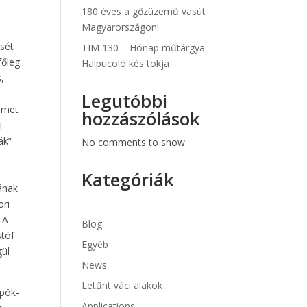
180 éves a gőzüzemű vasút
Magyarországon!
ését
TIM 130 – Hónap műtárgya –
főleg
Halpucoló kés tokja
,
Legutóbbi
német
hozzászólások
i
ák”
No comments to show.
Kategóriák
ának
ori
 A
Blog
stóf
Egyéb
gül
News
Letűnt váci alakok
spök-
Applications