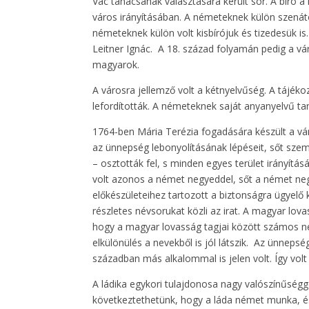
Vác tanácsának választására került sor. A bíró a 
város irányításában. A németeknek külön szenát
németeknek külön volt kisbírójuk és tizedesük i
Leitner Ignác. A 18. század folyamán pedig a v
magyarok.
A városra jellemző volt a kétnyelvűség. A tájéko
lefordították. A németeknek saját anyanyelvű tan
1764-ben Mária Terézia fogadására készült a váro
az ünnepség lebonyolításának lépéseit, sőt szem
– osztották fel, s minden egyes terület irányítás
volt azonos a német negyeddel, sőt a német neg
előkészületeihez tartozott a biztonságra ügyelő 
részletes névsorukat közli az irat. A magyar lov
hogy a magyar lovasság tagjai között számos né
elkülönülés a nevekből is jól látszik. Az ünneps
században más alkalommal is jelen volt. Így volt
A ládika egykori tulajdonosa nagy valószínűségg
következtethetünk, hogy a láda német munka, és 