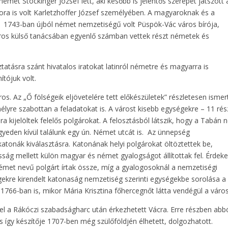
német Stockinger József lett, aki később is jelentős szerepet játszott 
ora is volt Karletzhoffer József személyében. A magyaroknak és a
s. 1743-ban újból német nemzetiségű volt Püspök-Vác város bírója,
áros külső tanácsában egyenlő számban vettek részt németek és
ztatásra szánt hivatalos iratokat latinról németre és magyarra is
ítójuk volt.
s. Az „Ő fölségeik eljövetelére tett előkészületek” részletesen ismer
élyre szabottan a feladatokat is. A várost kisebb egységekre – 11 rés
ára kijelöltek felelős polgárokat. A felosztásból látszik, hogy a Tabán
yeden kívül találunk egy ún. Német utcát is. Az ünnepség
katonák kiválasztásra. Katonának helyi polgárokat öltöztettek be,
asság mellett külön magyar és német gyalogságot állítottak fel. Érdeke
met nevű polgárt írtak össze, míg a gyalogosoknál a nemzetiségi
égekre kirendelt katonaság nemzetiség szerinti egységekbe sorolása a 
 1766-ban is, mikor Mária Krisztina főhercegnőt látta vendégül a város
el a Rákóczi szabadságharc után érkezhetett Vácra. Erre részben abb
így készítője 1707-ben még szülőföldjén élhetett, dolgozhatott.