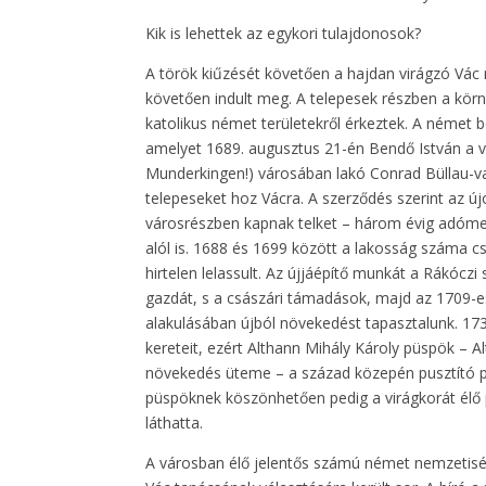
Kik is lehettek az egykori tulajdonosok?
A török kiűzését követően a hajdan virágzó Vác r
követően indult meg. A telepesek részben a körn
katolikus német területekről érkeztek. A német b
amelyet 1689. augusztus 21-én Bendő István a v
Munderkingen!) városában lakó Conrad Büllau-va
telepeseket hoz Vácra. A szerződés szerint az új
városrészben kapnak telket – három évig adóme
alól is. 1688 és 1699 között a lakosság száma
hirtelen lelassult. Az újjáépítő munkát a Rákóc
gazdát, s a császári támadások, majd az 1709-e
alakulásában újból növekedést tapasztalunk. 1
kereteit, ezért Althann Mihály Károly püspök – 
növekedés üteme – a század közepén pusztító pest
püspöknek köszönhetően pedig a virágkorát élő p
láthatta.
A városban élő jelentős számú német nemzetiségű