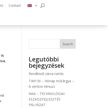
cts
Contact
Search
 is
Legutóbbi
tva.
bejegyzések
Rendkívüli zárva tartás
TIM130 – Hónap műtárgya –
A verőcei Vénusz
NKA – TECHNOLÓGIAI
met
ESZKÖZFEJLESZTÉS
a
PÁLYÁZAT