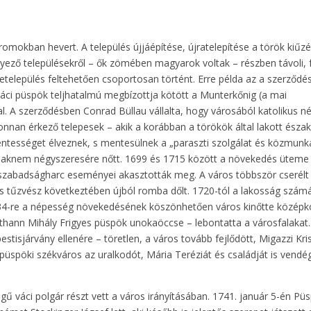
omokban hevert. A település újjáépítése, újratelepítése a török kiűz
yező településekről – ők zömében magyarok voltak – részben távoli, 
etelepülés feltehetően csoportosan történt. Erre példa az a szerződés
áci püspök teljhatalmú megbízottja kötött a Munterkőnig (a mai
l. A szerződésben Conrad Büllau vállalta, hogy városából katolikus 
onnan érkező telepesek – akik a korábban a törökök által lakott észak
ntességet élveznek, s mentesülnek a „paraszti szolgálat és közmunk
 csaknem négyszeresére nőtt. 1699 és 1715 között a növekedés üteme
zi szabadságharc eseményei akasztották meg. A város többször cserélt
s tűzvész következtében újból romba dőlt. 1720-tól a lakosság szám
734-re a népesség növekedésének köszönhetően város kinőtte középk
Althann Mihály Frigyes püspök unokaöccse – lebontatta a városfalakat.
isjárvány ellenére – töretlen, a város tovább fejlődött, Migazzi Kri
üspöki székváros az uralkodót, Mária Teréziát és családját is vendé
 váci polgár részt vett a város irányításában. 1741. január 5-én Pü