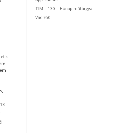
a
TIM – 130 – Hónap műtárgya
Vác 950
tetik
zre
 nem
s,
18.
.
ól