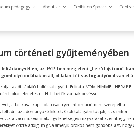
seum pedagogy
About Us
Exhibition Spaces
Contra
eum történeti gyűjteményében
 leltárkönyvében, az 1912-ben megjelent „Leíró lajstrom”-ban
ka gömbölyű ónlábakon áll, oldalán két vasfogantyúval van ellá
zolja, az őt tápláló hollókkal együtt. Felirata: VOM HIMMEL HERABE
n bibliai jelenetek és H. L. betűk vannak bevésve.
evét, a ládikával kapcsolatosan ilyen információ nem szerepelt a
elfedni az adományozó kilétét. Csak találgatni tudjuk, ki, s mikor
yozta a váci múzeumnak. Egy lehetséges magyarázat szerint egy né
 ereklyét őrizte addig, míg valamelyik örökös nem gondolta azt, hogy 