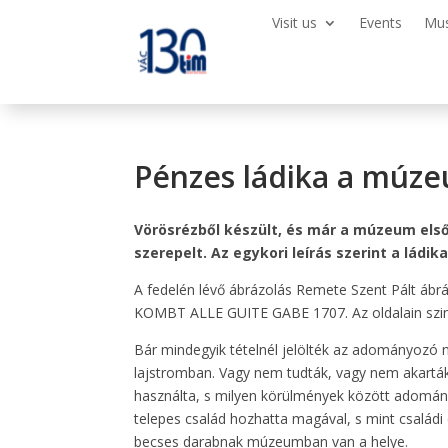
Visit us
Events
Mu
Pénzes ládika a múz
Vörösrézből készült, és már a múzeum első
szerepelt. Az egykori leírás szerint a ládi
A fedelén lévő ábrázolás Remete Szent Pált ábrá
KOMBT ALLE GUITE GABE 1707. Az oldalain szinté
Bár mindegyik tételnél jelölték az adományozó n
lajstromban. Vagy nem tudták, vagy nem akarták f
használta, s milyen körülmények között adomán
telepes család hozhatta magával, s mint családi
becses darabnak múzeumban van a helye.