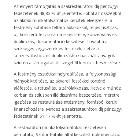
Az elnyert támogatás a szakrestaurátori díj pénzügyi
fedezetének 48,83 %-át jelentette. Ebből az összegből
az alábbi munkafolyamatok kerültek elvégzésre: a
festmény kutatása feltáró ablakokkal, teljes tisztítás,
új, korszerű feszítőráma elkészítése, konzerválás és
dublírozás, dokumentáció készítése. Továbbá a
szükséges vegyszerek és festékek, illetve a
konzerváláshoz és dublírozáshoz használt anyagok
szintén a támogatás összegéből kerültek beszerzésre.
A festmény esztétikai helyreállítása, a folytonossági
hiányok kitöltése, az akvarell festékkel történő
aláfestés, a retusálás, a zárólakkozás, illetve a műhöz
korban és stílusban illő díszráma beszerzése, méretre
igazítása és restaurálása intézményi forrásból került
finanszírozásra. Mindez a szakrestaurátori díj pénzügyi
fedezetének 51,17 %-át jelentette.
A restaurátori munkafolyamatokat részletesen
bemutató, Szutor Katalin által készített dokumentáció