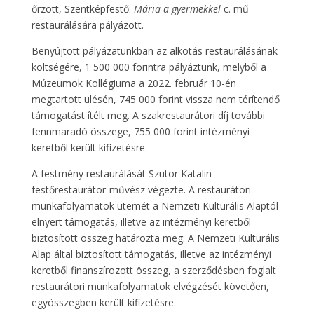
őrzött, Szentképfestő:
Mária a gyermekkel
c. mű
restaurálására pályázott.
Benyújtott pályázatunkban az alkotás restaurálásának
költségére, 1 500 000 forintra pályáztunk, melyből a
Múzeumok Kollégiuma a 2022. február 10-én
megtartott ülésén, 745 000 forint vissza nem térítendő
támogatást ítélt meg. A szakrestaurátori díj további
fennmaradó összege, 755 000 forint intézményi
keretből került kifizetésre.
A festmény restaurálását Szutor Katalin
festőrestaurátor-művész végezte. A restaurátori
munkafolyamatok ütemét a Nemzeti Kulturális Alaptól
elnyert támogatás, illetve az intézményi keretből
biztosított összeg határozta meg. A Nemzeti Kulturális
Alap által biztosított támogatás, illetve az intézményi
keretből finanszírozott összeg, a szerződésben foglalt
restaurátori munkafolyamatok elvégzését követően,
egyösszegben került kifizetésre.