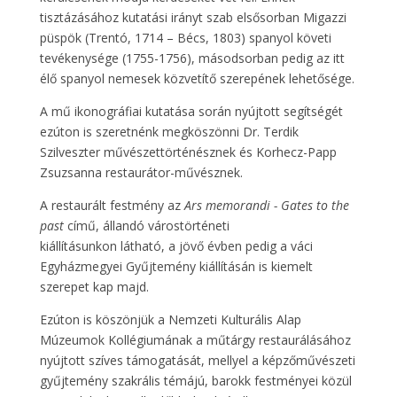
tisztázásához kutatási irányt szab elsősorban Migazzi
püspök (Trentó, 1714 – Bécs, 1803) spanyol követi
tevékenysége (1755-1756), másodsorban pedig az itt
élő spanyol nemesek közvetítő szerepének lehetősége.
A mű ikonográfiai kutatása során nyújtott segítségét
ezúton is szeretnénk megköszönni Dr. Terdik
Szilveszter művészettörténésznek és Korhecz-Papp
Zsuzsanna restaurátor-művésznek.
A restaurált festmény az
Ars memorandi - Gates to the
past
című, állandó várostörténeti
kiállításunkon
látható, a jövő évben pedig a váci
Egyházmegyei Gyűjtemény kiállításán is kiemelt
szerepet kap majd.
Ezúton is köszönjük a Nemzeti Kulturális Alap
Múzeumok Kollégiumának a műtárgy restaurálásához
nyújtott szíves támogatását, mellyel a képzőművészeti
gyűjtemény szakrális témájú, barokk festményei közül