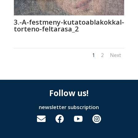
3.-A-festmeny-kutatoablakokkal-
torteno-feltarasa_2
1
2
Next
Follow us!
newsletter subscription



