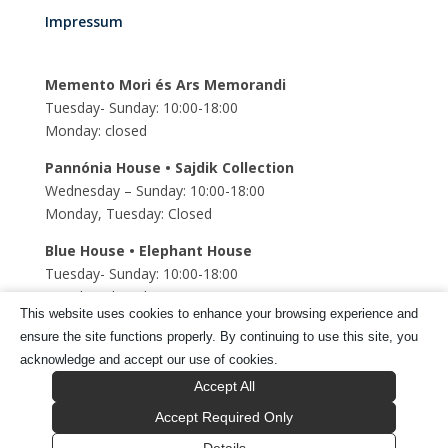
Impressum
Memento Mori és Ars Memorandi
Tuesday- Sunday: 10:00-18:00
Monday: closed
Pannónia House • Sajdik Collection
Wednesday – Sunday: 10:00-18:00
Monday, Tuesday: Closed
Blue House • Elephant House
Tuesday- Sunday: 10:00-18:00
Monday: closed
This website uses cookies to enhance your browsing experience and
Szent Mihály Underground church
ensure the site functions properly. By continuing to use this site, you
Tuesday- Sunday: 10:00-18:00
acknowledge and accept our use of cookies.
Monday: closed
Accept All
Accept Required Only
Tragor Ignác Múzeum © 2025 Minden jog fenntartva.