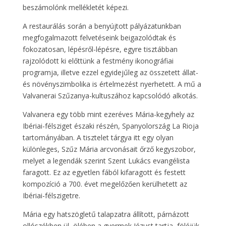
beszámolónk mellékletét képezi.
A restaurálás során a benyújtott pályázatunkban
megfogalmazott felvetéseink beigazolódtak és
fokozatosan, lépésről-lépésre, egyre tisztábban
rajzolódott ki előttünk a festmény ikonográfiai
programja, illetve ezzel egyidejűleg az összetett állat-
és növényszimbolika is értelmezést nyerhetett. A mű a
Valvanerai Szűzanya-kultuszához kapcsolódó alkotás.
Valvanera egy több mint ezeréves Mária-kegyhely az
Ibériai-félsziget északi részén, Spanyolország La Rioja
tartományában. A tisztelet tárgya itt egy olyan
különleges, Szűz Mária arcvonásait őrző kegyszobor,
melyet a legendák szerint Szent Lukács evangélista
faragott. Ez az egyetlen fából kifaragott és festett
kompozíció a 700. évet megelőzően kerülhetett az
Ibériai-félszigetre.
Mária egy hatszögletű talapzatra állított, párnázott
ollószékben ül, ölében a gyermek Jézust tartja, föléjük