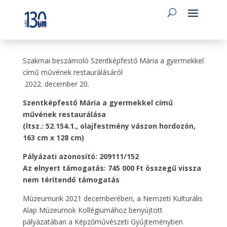
Szakmai beszámoló Szentképfestő Mária a gyermekkel
című művének restaurálásáról
2022. december 20.
Szentképfestő Mária a gyermekkel című
művének restaurálása
(ltsz.: 52.154.1., olajfestmény vászon hordozón,
163 cm x 128 cm)
Pályázati azonosító: 209111/152
Az elnyert támogatás: 745 000 Ft összegű vissza
nem térítendő támogatás
Múzeumunk 2021 decemberében, a Nemzeti Kulturális
Alap Múzeumok Kollégiumához benyújtott
pályázatában a Képzőművészeti Gyűjteményben