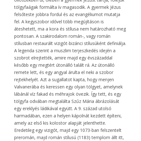
tölgyfaágak formálta ív magasodik. A gyermek Jézus
felsőteste jobbra fordul és az evangéliumot mutatja
fel. A kegyszobor idővel több megújításon is
áteshetett, ma a kora és stílusa nem határozható meg
pontosan. A szakirodalom román-, vagy román
stílusban restaurált vizigót-bizánci stílusúként definiálja.
A legenda szerint a muszlim terjeszkedés idején a
szobrot elrejtették, amire majd egy évszázaddal
később egy megtért útonálló talált rá. Az útonálló
remete lett, és egy angyal árulta el neki a szobor
rejtekhelyét. Azt a sugallatot kapta, hogy menjen
Valvanerába és keressen egy olyan tölgyet, amelynek
lábánál víz fakad és méhrajok övezik. Így tett, és egy
tölgyfa odvában megtalálta Szűz Mária ábrázolását
egy ereklyés ládikával együtt. A 9. század utolsó
harmadában, ezen a helyen kápolnát kezdett építeni,
amely az első kis kolostor alapját jelenthette.
Eredetileg egy vizigót, majd egy 1073-ban felszentelt
preromán, majd román stílusú (1183) templom állt itt,