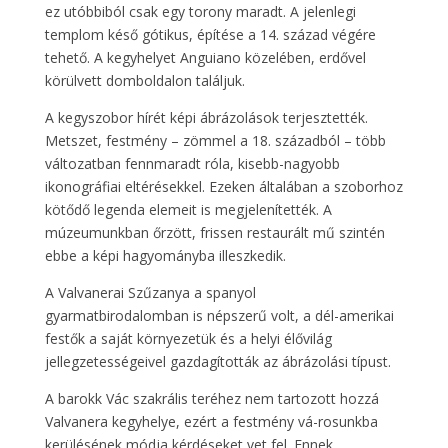
ez utóbbiból csak egy torony maradt. A jelenlegi
templom késő gótikus, építése a 14. század végére
tehető. A kegyhelyet Anguiano közelében, erdővel
körülvett domboldalon találjuk.
A kegyszobor hírét képi ábrázolások terjesztették.
Metszet, festmény – zömmel a 18. századból – több
változatban fennmaradt róla, kisebb-nagyobb
ikonográfiai eltérésekkel. Ezeken általában a szoborhoz
kötődő legenda elemeit is megjelenítették. A
múzeumunkban őrzött, frissen restaurált mű szintén
ebbe a képi hagyományba illeszkedik.
A Valvanerai Szűzanya a spanyol
gyarmatbirodalomban is népszerű volt, a dél-amerikai
festők a saját környezetük és a helyi élővilág
jellegzetességeivel gazdagították az ábrázolási típust.
A barokk Vác szakrális teréhez nem tartozott hozzá
Valvanera kegyhelye, ezért a festmény vá-rosunkba
kerülésének módja kérdéseket vet fel. Ennek