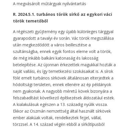
A megvásárolt műtárgyak nyilvántartás
R. 2024.5.1. turbános török sírkő az egykori váci
török temetőből
A régészeti gyűjtemény egy újabb különleges tárggyal
gyarapodott a tavalyi év során. Vác török megszállása
után megkezdődött a város beillesztése a
szultánságba, ennek egyik fontos eleme volt a török,
de még inkább balkáni katonaság és lakosság
betelepítése. Az újonnan érkezettek magukkal hozták a
saját vallási, és így temetkezési szokásaikat is. A sírok
fölé emelt turbános sírkövek általánosan elterjedtek a
hódoltsági területen, ennek ellenére az ép példányok
nem gyakoriak. A nagyobb méretű kövek bizonyára a
felszabadítást következő építkezések áldozatául estek.
A kialakulásuk egészen a 13. századig nyúlik vissza.
Ekkor az Oszmán nemzettség által használt sírkövek
ember alakúak voltak, rendelkeztek fejjel, vállal,
törzzsel. A 14. század végén ebből a sírkőtípusból