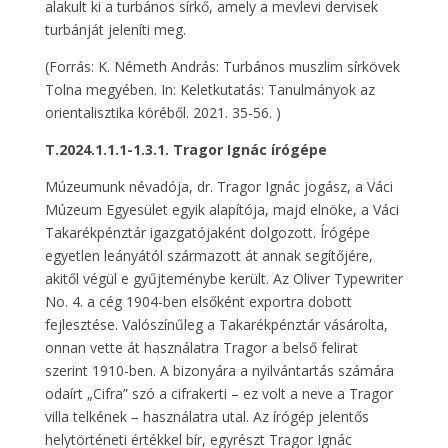
alakult ki a turbános sírkő, amely a mevlevi dervisek
turbánját jeleníti meg.
(Forrás: K. Németh András: Turbános muszlim sírkövek
Tolna megyében. In: Keletkutatás: Tanulmányok az
orientalisztika köréből. 2021. 35-56. )
T.2024.1.1.1-1.3.1. Tragor Ignác írógépe
Múzeumunk névadója, dr. Tragor Ignác jogász, a Váci
Múzeum Egyesület egyik alapítója, majd elnöke, a Váci
Takarékpénztár igazgatójaként dolgozott. Írógépe
egyetlen leányától származott át annak segítőjére,
akitől végül e gyűjteménybe került. Az Oliver Typewriter
No. 4. a cég 1904-ben elsőként exportra dobott
fejlesztése. Valószínűleg a Takarékpénztár vásárolta,
onnan vette át használatra Tragor a belső felirat
szerint 1910-ben. A bizonyára a nyilvántartás számára
odaírt „Cifra” szó a cifrakerti – ez volt a neve a Tragor
villa telkének – használatra utal. Az írógép jelentős
helytörténeti értékkel bír, egyrészt Tragor Ignác