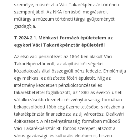
személye, másrészt a Váci Takarékpénztár története
szempontjából. Az NKA forrásból megvásárolt
műtárgy a múzeum történeti tárgyi gyűjteményét
gazdagítja.
T.2024.2.1. Méhkast formázó épületelem az
egykori Váci Takarékpénztár épületéről
Az első váci pénzintézet az 1864-ben alakult Váci
Takarékpénztár volt, az alapítási költségeket
közadakozás által összegyűlt pénz fedezte. Emblémája
egy méhkas, ez díszítette főtéri épületét. Míg az
intézmény kezdetben pénzkölcsönzéssel és
takarékbetéttel foglalkozott, az 1880-as évektől üzleti
vállalkozásokba kezdett: részvénytársasági formában
bekapcsolódott több cég üzemeltetésébe, s részben a
takarékpénztár finanszírozta az új városrész, Deákvári
építkezéseit. A részvénytársasági formában működő
Váci Takarékpénztár Rt. fontos szerepet játszott a
város gazdasági- és kulturális életében is, hiszen –