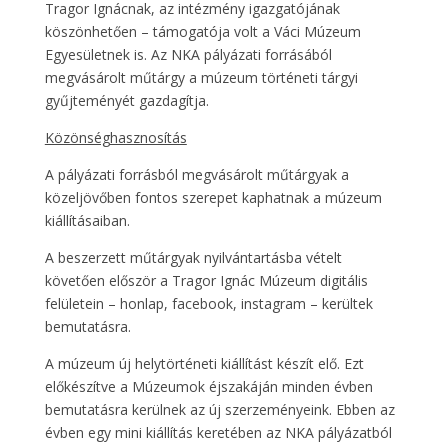
Tragor Ignácnak, az intézmény igazgatójának
köszönhetően – támogatója volt a Váci Múzeum
Egyesületnek is. Az NKA pályázati forrásából
megvásárolt műtárgy a múzeum történeti tárgyi
gyűjteményét gazdagítja.
Közönséghasznosítás
A pályázati forrásból megvásárolt műtárgyak a
közeljövőben fontos szerepet kaphatnak a múzeum
kiállításaiban.
A beszerzett műtárgyak nyilvántartásba vételt
követően először a Tragor Ignác Múzeum digitális
felületein – honlap, facebook, instagram – kerültek
bemutatásra.
A múzeum új helytörténeti kiállítást készít elő. Ezt
előkészítve a Múzeumok éjszakáján minden évben
bemutatásra kerülnek az új szerzeményeink. Ebben az
évben egy mini kiállítás keretében az NKA pályázatból