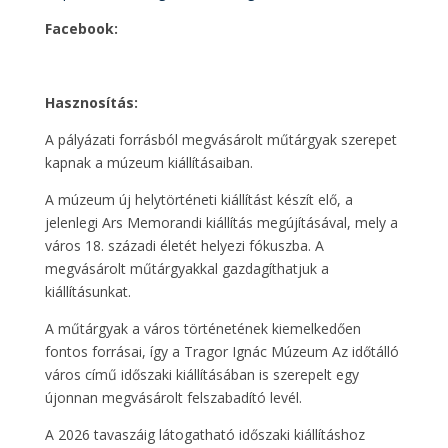
Facebook:
Hasznosítás:
A pályázati forrásból megvásárolt műtárgyak szerepet
kapnak a múzeum kiállításaiban.
A múzeum új helytörténeti kiállítást készít elő, a
jelenlegi Ars Memorandi kiállítás megújításával, mely a
város 18. századi életét helyezi fókuszba. A
megvásárolt műtárgyakkal gazdagíthatjuk a
kiállításunkat.
A műtárgyak a város történetének kiemelkedően
fontos forrásai, így a Tragor Ignác Múzeum Az időtálló
város című időszaki kiállításában is szerepelt egy
újonnan megvásárolt felszabadító levél.
A 2026 tavaszáig látogatható időszaki kiállításhoz