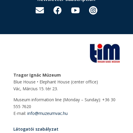




Tragor Ignác Múzeum
Blue House • Elephant House
(center office)
Vác, Március 15. tér 23.
Museum information line (Monday – Sunday): +36 30
555 7620
E-mail:
info@muzeumvac.hu
Látogatói szabályzat