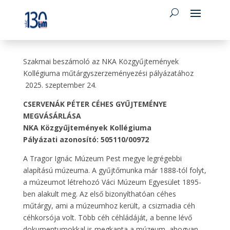
Szakmai beszámoló az NKA Közgyűjtemények
Kollégiuma műtárgyszerzeményezési pályázatához
2025. szeptember 24.
CSERVENÁK PÉTER CÉHES GYŰJTEMÉNYE
MEGVÁSÁRLÁSA
NKA Közgyűjtemények Kollégiuma
Pályázati azonosító: 505110/00972
A Tragor Ignác Múzeum Pest megye legrégebbi
alapítású múzeuma. A gyűjtőmunka már 1888-tól folyt,
a múzeumot létrehozó Váci Múzeum Egyesület 1895-
ben alakult meg. Az első bizonyíthatóan céhes
műtárgy, ami a múzeumhoz került, a csizmadia céh
céhkorsója volt. Több céh céhládáját, a benne lévő
dokumentumokkal is megkapta a múzeum, ahogyan