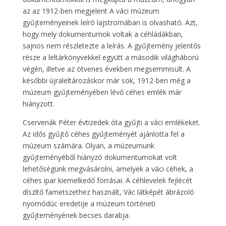
az az 1912-ben megjelent A váci múzeum
gyűjteményeinek leíró lajstromában is olvasható. Azt,
hogy mely dokumentumok voltak a céhládákban,
sajnos nem részletezte a leírás. A gyűjtemény jelentős
része a leltárkönyvekkel együtt a második világháború
végén, illetve az ötvenes években megsemmisült. A
későbbi újraleltározáskor már sok, 1912-ben még a
múzeum gyűjteményében lévő céhes emlék már
hiányzott.
Cservenák Péter évtizedek óta gyűjti a váci emlékeket.
Az idős gyűjtő céhes gyűjteményét ajánlotta fel a
múzeum számára. Olyan, a múzeumunk
gyűjteményéből hiányzó dokumentumokat volt
lehetőségünk megvásárolni, amelyek a váci céhek, a
céhes ipar kiemelkedő forrásai. A céhlevelek fejlécét
díszítő fametszethez használt, Vác látképét ábrázoló
nyomódúc eredetije a múzeum történeti
gyűjteményének becses darabja.