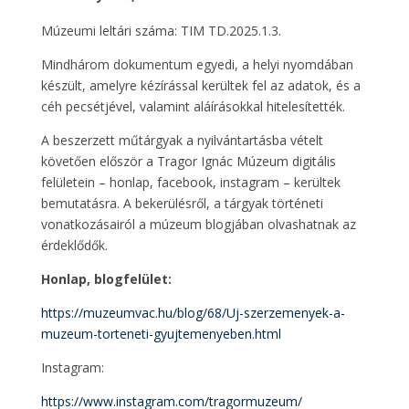
Múzeumi leltári száma: TIM TD.2025.1.3.
Mindhárom dokumentum egyedi, a helyi nyomdában
készült, amelyre kézírással kerültek fel az adatok, és a
céh pecsétjével, valamint aláírásokkal hitelesítették.
A beszerzett műtárgyak a nyilvántartásba vételt
követően először a Tragor Ignác Múzeum digitális
felületein – honlap, facebook, instagram – kerültek
bemutatásra. A bekerülésről, a tárgyak történeti
vonatkozásairól a múzeum blogjában olvashatnak az
érdeklődők.
Honlap, blogfelület:
https://muzeumvac.hu/blog/68/Uj-szerzemenyek-a-
muzeum-torteneti-gyujtemenyeben.html
Instagram:
https://www.instagram.com/tragormuzeum/