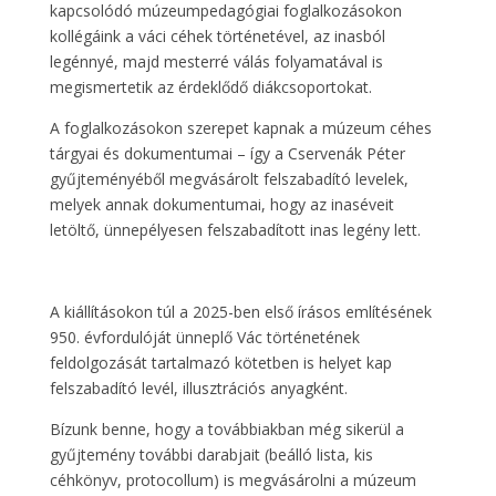
kapcsolódó múzeumpedagógiai foglalkozásokon
kollégáink a váci céhek történetével, az inasból
legénnyé, majd mesterré válás folyamatával is
megismertetik az érdeklődő diákcsoportokat.
A foglalkozásokon szerepet kapnak a múzeum céhes
tárgyai és dokumentumai – így a Cservenák Péter
gyűjteményéből megvásárolt felszabadító levelek,
melyek annak dokumentumai, hogy az inaséveit
letöltő, ünnepélyesen felszabadított inas legény lett.
A kiállításokon túl a 2025-ben első írásos említésének
950. évfordulóját ünneplő Vác történetének
feldolgozását tartalmazó kötetben is helyet kap
felszabadító levél, illusztrációs anyagként.
Bízunk benne, hogy a továbbiakban még sikerül a
gyűjtemény további darabjait (beálló lista, kis
céhkönyv, protocollum) is megvásárolni a múzeum