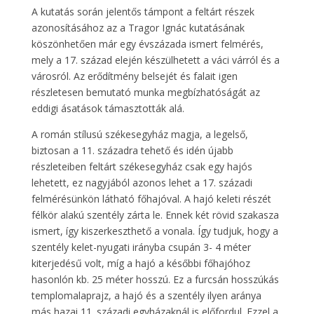
A kutatás során jelentős támpont a feltárt részek
azonosításához az a Tragor Ignác kutatásának
köszönhetően már egy évszázada ismert felmérés,
mely a 17. század elején készülhetett a váci várról és a
városról. Az erődítmény belsejét és falait igen
részletesen bemutató munka megbízhatóságát az
eddigi ásatások támasztották alá.
A román stílusú székesegyház magja, a legelső,
biztosan a 11. századra tehető és idén újabb
részleteiben feltárt székesegyház csak egy hajós
lehetett, ez nagyjából azonos lehet a 17. századi
felmérésünkön látható főhajóval. A hajó keleti részét
félkör alakú szentély zárta le. Ennek két rövid szakasza
ismert, így kiszerkeszthető a vonala. Így tudjuk, hogy a
szentély kelet-nyugati irányba csupán 3- 4 méter
kiterjedésű volt, míg a hajó a későbbi főhajóhoz
hasonlón kb. 25 méter hosszú. Ez a furcsán hosszúkás
templomalaprajz, a hajó és a szentély ilyen aránya
más hazai 11. századi egyházaknál is előfordul. Ezzel a