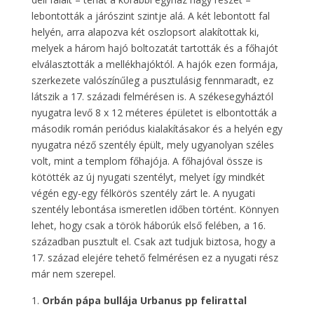
lebontották a járószint szintje alá. A két lebontott fal
helyén, arra alapozva két oszlopsort alakítottak ki,
melyek a három hajó boltozatát tartották és a főhajót
elválasztották a mellékhajóktól. A hajók ezen formája,
szerkezete valószínűleg a pusztulásig fennmaradt, ez
látszik a 17. századi felmérésen is. A székesegyháztól
nyugatra levő 8 x 12 méteres épületet is elbontották a
második román periódus kialakításakor és a helyén egy
nyugatra néző szentély épült, mely ugyanolyan széles
volt, mint a templom főhajója. A főhajóval össze is
kötötték az új nyugati szentélyt, melyet így mindkét
végén egy-egy félkörös szentély zárt le. A nyugati
szentély lebontása ismeretlen időben történt. Könnyen
lehet, hogy csak a török háborúk első felében, a 16.
században pusztult el. Csak azt tudjuk biztosa, hogy a
17. század elejére tehető felmérésen ez a nyugati rész
már nem szerepel.
Orbán pápa bullája Urbanus pp felirattal