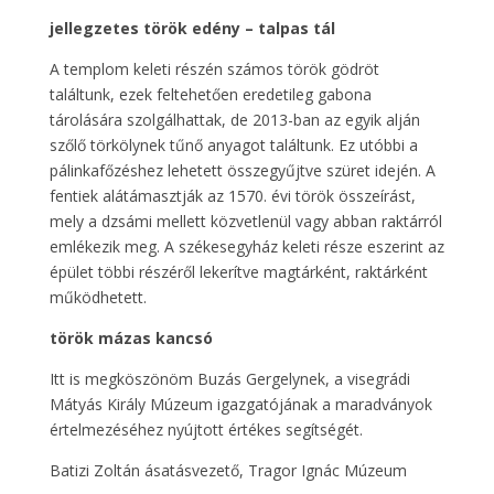
jellegzetes török edény – talpas tál
A templom keleti részén számos török gödröt
találtunk, ezek feltehetően eredetileg gabona
tárolására szolgálhattak, de 2013-ban az egyik alján
szőlő törkölynek tűnő anyagot találtunk. Ez utóbbi a
pálinkafőzéshez lehetett összegyűjtve szüret idején. A
fentiek alátámasztják az 1570. évi török összeírást,
mely a dzsámi mellett közvetlenül vagy abban raktárról
emlékezik meg. A székesegyház keleti része eszerint az
épület többi részéről lekerítve magtárként, raktárként
működhetett.
török mázas kancsó
Itt is megköszönöm Buzás Gergelynek, a visegrádi
Mátyás Király Múzeum igazgatójának a maradványok
értelmezéséhez nyújtott értékes segítségét.
Batizi Zoltán ásatásvezető, Tragor Ignác Múzeum