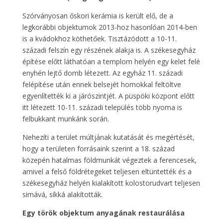
Szórványosan őskori kerámia is került elő, de a
legkorábbi objektumok 2013-hoz hasonlóan 2014-ben
is a kvádokhoz köthetőek. Tisztázódott a 10-11.
századi felszín egy részének alakja is. A székesegyház
építése előtt láthatóan a templom helyén egy kelet felé
enyhén lejtő domb létezett. Az egyház 11. századi
felépítése után ennek belsejét homokkal feltöltve
egyenlítették ki a járószintjét. A püspöki központ előtt
itt létezett 10-11. századi település több nyoma is
felbukkant munkánk során.
Nehezíti a terület múltjának kutatását és megértését,
hogy a területen forrásaink szerint a 18. század
közepén hatalmas földmunkát végeztek a ferencesek,
amivel a felső földrétegeket teljesen eltüntették és a
székesegyház helyén kialakított kolostorudvart teljesen
simává, síkká alakították.
Egy török objektum anyagának restaurálása