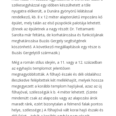
székesegyházzal egy időben készülhetett a tőle
nyugatra előkerült, a Dunára gyönyörű kilátással
rendelkező, kb. 8 x 12 méter alapterületű impozáns kő
épület, mely talán az első püspökök palotája lehetett.
(Ennek az épületnek a nagy részét Dr. Tettamanti
Sarolta már feltárta, de korhatározása és funkciójának
meghatározása Buzás Gergely segítségének
köszönhető. A következő megállapítások egy része is
Buzás Gergelytől származik.)
Még a román stílus idején, a 11. vagy a 12. században
az egyhajós templomot jelentősen
megnagyobbították. A főhajó északi és déli oldalához
illeszkedve felépítettek két mellékhajót, melyek hossza
megegyezett a korábbi templom hajójával, azaz az új
főhajóval, szélességük k b. 4 méter lehetett. (Szinte
mindenütt csak az alapozás vagy az alapozási árok
maradt ránk, ezért bizonytalan a felmenő falak pontos
helye, szélessége.) A főhajóvá vált korai hajó északi és
déli falait – tehát a korábbi egyház nagy részét –