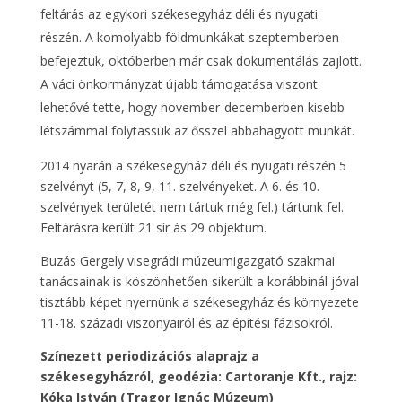
feltárás az egykori székesegyház déli és nyugati
részén. A komolyabb földmunkákat szeptemberben
befejeztük, októberben már csak dokumentálás zajlott.
A váci önkormányzat újabb támogatása viszont
lehetővé tette, hogy november-decemberben kisebb
létszámmal folytassuk az ősszel abbahagyott munkát.
2014 nyarán a székesegyház déli és nyugati részén 5
szelvényt (5, 7, 8, 9, 11. szelvényeket. A 6. és 10.
szelvények területét nem tártuk még fel.) tártunk fel.
Feltárásra került 21 sír ás 29 objektum.
Buzás Gergely visegrádi múzeumigazgató szakmai
tanácsainak is köszönhetően sikerült a korábbinál jóval
tisztább képet nyernünk a székesegyház és környezete
11-18. századi viszonyairól és az építési fázisokról.
Színezett periodizációs alaprajz a
székesegyházról, geodézia: Cartoranje Kft., rajz:
Kóka István (Tragor Ignác Múzeum)