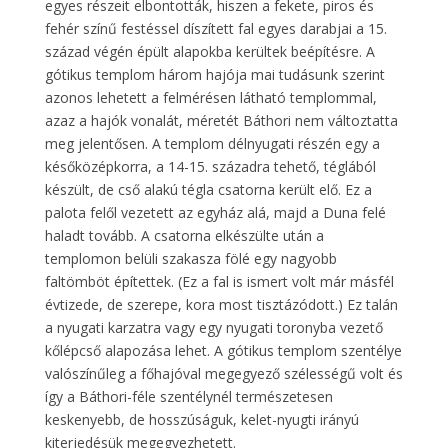
egyes részeit elbontották, hiszen a fekete, piros és
fehér színű festéssel díszített fal egyes darabjai a 15.
század végén épült alapokba kerültek beépítésre. A
gótikus templom három hajója mai tudásunk szerint
azonos lehetett a felmérésen látható templommal,
azaz a hajók vonalát, méretét Báthori nem változtatta
meg jelentősen. A templom délnyugati részén egy a
későközépkorra, a 14-15. századra tehető, téglából
készült, de cső alakú tégla csatorna került elő. Ez a
palota felől vezetett az egyház alá, majd a Duna felé
haladt tovább. A csatorna elkészülte után a
templomon belüli szakasza fölé egy nagyobb
faltömböt építettek. (Ez a fal is ismert volt már másfél
évtizede, de szerepe, kora most tisztázódott.) Ez talán
a nyugati karzatra vagy egy nyugati toronyba vezető
kőlépcső alapozása lehet. A gótikus templom szentélye
valószínűleg a főhajóval megegyező szélességű volt és
így a Báthori-féle szentélynél természetesen
keskenyebb, de hosszúságuk, kelet-nyugti irányú
kiterjedésük megegyezhetett.