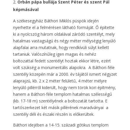
Orbán pápa bullája Szent Péter és szent Pál
képmásával
A székesegyház Báthori Miklós püspök idején
nyerhette el a felmérésen látható formáját. Ő építette
ki a nyolcszög három oldalával záródó szentélyt, mely
hatalmas vastagságú és négy méter mélységig lenyúló
alapfalai arra mutatnak, hogy rendkívüli súlyt kellett
tartaniuk. Valószínűleg igen magas és nehéz
boltozattal fedett szentélyt hoztak ekkor létre, ezért
volt szükség a monumentális alapokra. A Báthori-féle
szentély közepén már a 2000. év tájától ismert négyzet
alaprajzú, kb. 2 x 2 méter felületű, 4 méter mélyre
lenyúló pillérről kiderült, hogy nem török kori építmény,
hanem a Báthori-féle templom hatalmas szélességű
(kb. 17-18 m) szentélyének a boltozatát tartotta. E
tartószerkezet két másik pillérének maradványai a
szentély déli és északi részén is előkerültek.
Báthori idejében a 14-15. századi gótikus templom