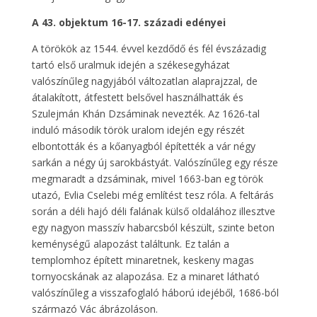
A 43. objektum 16-17. századi edényei
A törökök az 1544. évvel kezdődő és fél évszázadig
tartó első uralmuk idején a székesegyházat
valószínűleg nagyjából változatlan alaprajzzal, de
átalakított, átfestett belsővel használhatták és
Szulejmán Khán Dzsáminak nevezték. Az 1626-tal
induló második török uralom idején egy részét
elbontották és a kőanyagból építették a vár négy
sarkán a négy új sarokbástyát. Valószínűleg egy része
megmaradt a dzsáminak, mivel 1663-ban eg török
utazó, Evlia Cselebi még említést tesz róla. A feltárás
során a déli hajó déli falának külső oldalához illesztve
egy nagyon masszív habarcsból készült, szinte beton
keménységű alapozást találtunk. Ez talán a
templomhoz épített minaretnek, keskeny magas
tornyocskának az alapozása. Ez a minaret látható
valószínűleg a visszafoglaló háború idejéből, 1686-ból
származó Vác ábrázoláson.