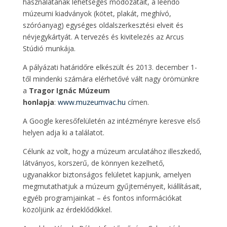
használatának lehetséges módozatait, a leendő
múzeumi kiadványok (kötet, plakát, meghívó,
szóróanyag) egységes oldalszerkesztési elveit és
névjegykártyát. A tervezés és kivitelezés az Arcus
Stúdió munkája.
A pályázati határidőre elkészült és 2013. december 1-
től mindenki számára elérhetővé vált nagy örömünkre
a
Tragor Ignác Múzeum
honlapja
:
www.muzeumvac.hu
címen.
A Google keresőfelületén az intézményre keresve első
helyen adja ki a találatot.
Célunk az volt, hogy a múzeum arculatához illeszkedő,
látványos, korszerű, de könnyen kezelhető,
ugyanakkor biztonságos felületet kapjunk, amelyen
megmutathatjuk a múzeum gyűjteményeit, kiállításait,
egyéb programjainkat – és fontos információkat
közöljünk az érdeklődőkkel.