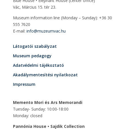
Blue House • Elephant House
(center office)
Vác, Március 15. tér 23.
Museum information line (Monday – Sunday): +36 30
555 7620
E-mail:
info@muzeumvac.hu
Látogatói szabályzat
Museum pedagogy
Adatvédelmi tájékoztató
Akadálymentesítési nyilatkozat
Impressum
Memento Mori és Ars Memorandi
Tuesday- Sunday: 10:00-18:00
Monday: closed
Pannónia House • Sajdik Collection