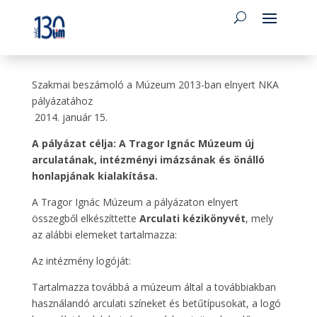
Szakmai beszámoló a Múzeum 2013-ban elnyert NKA
pályázatához
2014. január 15.
A pályázat célja: A Tragor Ignác Múzeum új
arculatának, intézményi imázsának és önálló
honlapjának kialakítása.
A Tragor Ignác Múzeum a pályázaton elnyert
összegből elkészíttette
Arculati kézikönyvét
, mely
az alábbi elemeket tartalmazza:
Az intézmény logóját:
Tartalmazza továbbá a múzeum által a továbbiakban
használandó arculati színeket és betűtípusokat, a logó