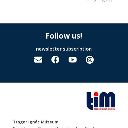
1
2
Next
Follow us!
newsletter subscription




Tragor Ignác Múzeum