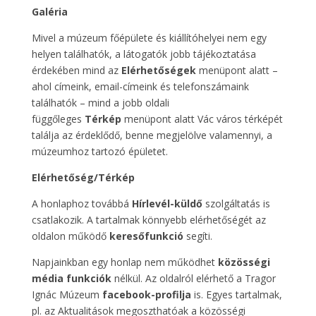
Galéria
Mivel a múzeum főépülete és kiállítóhelyei nem egy
helyen találhatók, a látogatók jobb tájékoztatása
érdekében mind az
Elérhetőségek
menüpont alatt –
ahol címeink, email-címeink és telefonszámaink
találhatók – mind a jobb oldali
függőleges
Térkép
menüpont alatt Vác város térképét
találja az érdeklődő, benne megjelölve valamennyi, a
múzeumhoz tartozó épületet.
Elérhetőség/Térkép
A honlaphoz továbbá
Hírlevél-küldő
szolgáltatás is
csatlakozik. A tartalmak könnyebb elérhetőségét az
oldalon működő
keresőfunkció
segíti.
Napjainkban egy honlap nem működhet
közösségi
média funkciók
nélkül. Az oldalról elérhető a Tragor
Ignác Múzeum
facebook-profilja
is. Egyes tartalmak,
pl. az Aktualitások megoszthatóak a közösségi