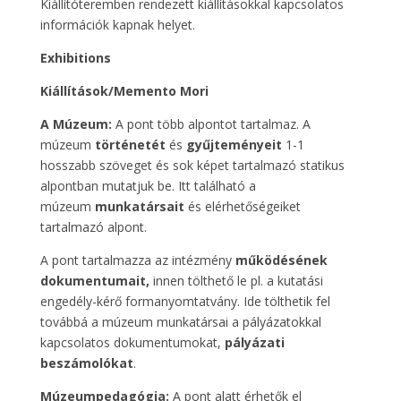
Kiállítóteremben rendezett kiállításokkal kapcsolatos
információk kapnak helyet.
Exhibitions
Kiállítások/Memento Mori
A Múzeum:
A pont több
alpontot tartalmaz. A
múzeum
történetét
és
gyűjteményeit
1-1
hosszabb szöveget és sok képet tartalmazó statikus
alpontban mutatjuk be. Itt található a
múzeum
munkatársait
és elérhetőségeiket
tartalmazó alpont.
A pont tartalmazza az intézmény
működésének
dokumentumait,
innen tölthető le pl. a kutatási
engedély-kérő formanyomtatvány. Ide tölthetik fel
továbbá a múzeum munkatársai a pályázatokkal
kapcsolatos dokumentumokat,
pályázati
beszámolókat
.
Múzeumpedagógia:
A pont alatt érhetők el