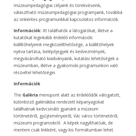
múzeumpedagógiai céljaink és törekvéseink,
választható múzeumpedagógiai programjaink, továbbá
az önkéntes-programunkkal kapcsolatos információk.
Információk:
Itt találhatók a látogatókat, illetve a
kutatókat leginkább érdeklő információk:
kiállítóhelyeink megközelíthetősége, a kiállítóhelyek
nyitva tartása, belépőjegyek és kedvezmények,
megvásárolható kiadványaink, kutatási lehetőségek a
múzeumban, illetve a gyakornoki programunkon való
részvétel lehetőségei.
Információk
The
Galéria
menüpont alatt az érdeklődők válogatott,
különböző galériákba rendezett képanyagokat
találhatnak kedvcsináló gyanánt a múzeum
történetéről, gyűjteményeiről, Vác város történetéről,
múzeumi programokról. A képek nagyíthatóak, de
menteni csak linkként, vagy kis formátumban lehet.