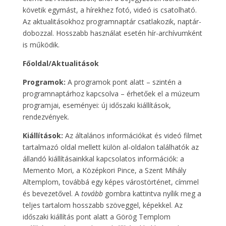
követik egymást, a hírekhez fotó, videó is csatolható.
Az aktualitásokhoz programnaptár csatlakozik, naptár-
dobozzal. Hosszabb használat esetén hír-archívumként
is működik.
Főoldal/Aktualitások
Programok:
A programok pont alatt – szintén a
programnaptárhoz kapcsolva – érhetőek el a múzeum
programjai, eseményei: új időszaki kiállítások,
rendezvények.
Kiállítások:
Az általános információkat és videó filmet
tartalmazó oldal mellett külön al-oldalon találhatók az
állandó kiállításainkkal kapcsolatos információk: a
Memento Mori, a Középkori Pince, a Szent Mihály
Altemplom, továbbá egy képes várostörténet, címmel
és bevezetővel. A
tovább
gombra kattintva nyílik meg a
teljes tartalom hosszabb szöveggel, képekkel. Az
időszaki kiállítás pont alatt a Görög Templom