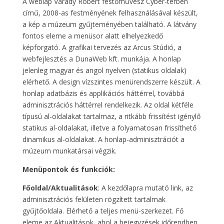
A weblap Várady Róbert festőművész Cyber-térben
című, 2008-as festményének felhasználásával készült,
a kép a múzeum gyűjteményében található. A látvány
fontos eleme a menüsor alatt elhelyezkedő
képforgató. A grafikai tervezés az Arcus Stúdió, a
webfejlesztés a DunaWeb kft. munkája. A honlap
jelenleg magyar és angol nyelven (statikus oldalak)
elérhető. A design vízszintes menürendszerre készült. A
honlap adatbázis és applikációs háttérrel, továbbá
adminisztrációs háttérrel rendelkezik. Az oldal kétféle
típusú al-oldalakat tartalmaz, a ritkább frissítést igénylő
statikus al-oldalakat, illetve a folyamatosan frissíthető
dinamikus al-oldalakat. A honlap-adminisztrációt a
múzeum munkatársai végzik.
Menüpontok és funkciók:
Főoldal/Aktualitások
: A kezdőlapra mutató link, az
adminisztrációs felületen rögzített tartalmak
gyűjtőoldala. Elérhető a teljes menü-szerkezet. Fő
eleme az Aktualitások, ahol a bejegyzések időrendben