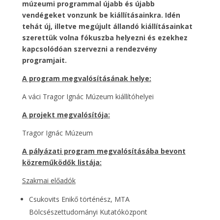
múzeumi programmal újabb és újabb
vendégeket vonzunk be kiállításainkra. Idén
tehát új, illetve megújult állandó kiállításainkat
szerettük volna fókuszba helyezni és ezekhez
kapcsolódóan szervezni a rendezvény
programjait.
A program megvalósításának helye:
A váci Tragor Ignác Múzeum kiállítóhelyei
A projekt megvalósítója:
Tragor Ignác Múzeum
A pályázati program megvalósításába bevont
közreműködők listája:
Szakmai előadók
Csukovits Enikő történész, MTA
Bölcsészettudományi Kutatóközpont