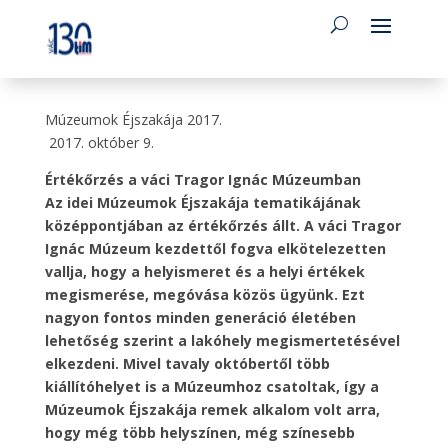
Múzeumok Éjszakája 2017.
2017. október 9.
Értékőrzés a váci Tragor Ignác Múzeumban
Az idei Múzeumok Éjszakája tematikájának
középpontjában az értékőrzés állt. A váci Tragor
Ignác Múzeum kezdettől fogva elkötelezetten
vallja, hogy a helyismeret és a helyi értékek
megismerése, megóvása közös ügyünk. Ezt
nagyon fontos minden generáció életében
lehetőség szerint a lakóhely megismertetésével
elkezdeni. Mivel tavaly októbertől több
kiállítóhelyet is a Múzeumhoz csatoltak, így a
Múzeumok Éjszakája remek alkalom volt arra,
hogy még több helyszínen, még színesebb