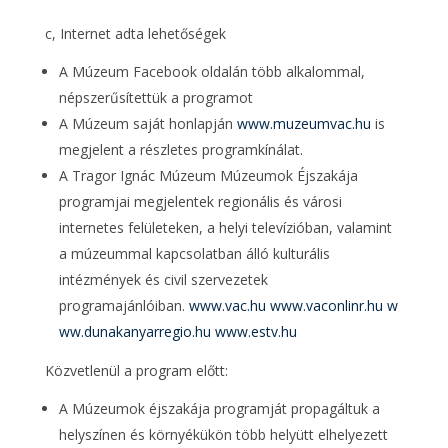
c, Internet adta lehetőségek
A Múzeum Facebook oldalán több alkalommal,
népszerűsítettük a programot
A Múzeum saját honlapján
www.muzeumvac.hu
is
megjelent a részletes programkínálat.
A Tragor Ignác Múzeum Múzeumok Éjszakája
programjai megjelentek regionális és városi
internetes felületeken, a helyi televízióban, valamint
a múzeummal kapcsolatban álló kulturális
intézmények és civil szervezetek
programajánlóiban.
www.vac.hu
www.vaconlinr.hu
w
ww.dunakanyarregio.hu
www.estv.hu
Közvetlenül a program előtt:
A Múzeumok éjszakája programját propagáltuk a
helyszínen és környékükön több helyütt elhelyezett