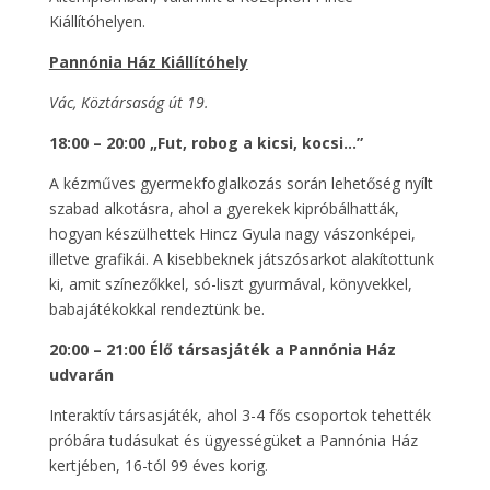
Kiállítóhelyen.
Pannónia Ház Kiállítóhely
Vác, Köztársaság út 19.
18:00 – 20:00 „Fut, robog a kicsi, kocsi…”
A kézműves gyermekfoglalkozás során lehetőség nyílt
szabad alkotásra, ahol a gyerekek kipróbálhatták,
hogyan készülhettek Hincz Gyula nagy vászonképei,
illetve grafikái. A kisebbeknek játszósarkot alakítottunk
ki, amit színezőkkel, só-liszt gyurmával, könyvekkel,
babajátékokkal rendeztünk be.
20:00 – 21:00 Élő társasjáték a Pannónia Ház
udvarán
Interaktív társasjáték, ahol 3-4 fős csoportok tehették
próbára tudásukat és ügyességüket a Pannónia Ház
kertjében, 16-tól 99 éves korig.