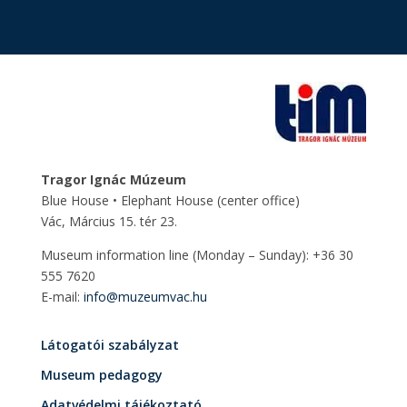
Tragor Ignác Múzeum
Blue House • Elephant House
(center office)
Vác, Március 15. tér 23.
Museum information line (Monday – Sunday): +36 30
555 7620
E-mail:
info@muzeumvac.hu
Látogatói szabályzat
Museum pedagogy
Adatvédelmi tájékoztató