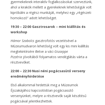
gyermekeknek interaktív foglalkozásokat szerveztünk,
ahol a kirakók mellett a gyerekeknek lehetőségük volt
kipróbálni a régész munkáját, melyhez egy „régészeti
homokozó” adott lehetőséget.
19:30 – 22:00 Gasztrosarok – mini kiállítás és
workshop
Hámor Szabolcs
gasztrofotós vezetésével a
Múzeumudvaron lehetőség volt egy kis mini kiállítás
megtekintésére illetve a váci
Giuseppe
Pizzéria
jóvoltából folyamatos vendéglátás várta a
résztvevőket.
22:00 – 22:30 Nusi néni pogácsasütő verseny
eredményhirdetése
Első alkalommal hirdettük meg a Múzeumok
Éjszakájához kapcsolódóan pogácsasütő
versenyünket, melyre a résztvevők saját készítésű
pogácsával jelentkezhettek.