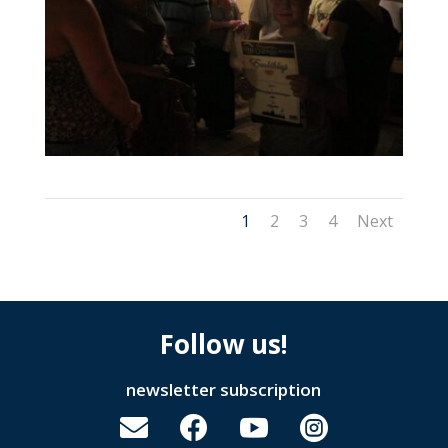
1
2
3
4
Next
Follow us!
newsletter subscription



