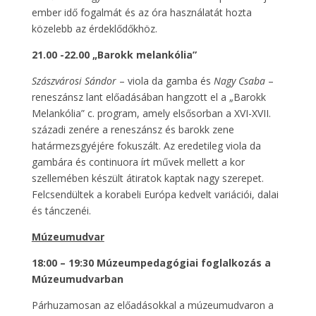
ember idő fogalmát és az óra használatát hozta
közelebb az érdeklődőkhöz.
21.00 -22.00 „Barokk melankólia”
Szászvárosi Sándor
– viola da gamba és
Nagy Csaba
–
reneszánsz lant előadásában hangzott el a „Barokk
Melankólia” c. program, amely elsősorban a XVI-XVII.
századi zenére a reneszánsz és barokk zene
határmezsgyéjére fokuszált. Az eredetileg viola da
gambára és continuora írt művek mellett a kor
szellemében készült átiratok kaptak nagy szerepet.
Felcsendültek a korabeli Európa kedvelt variációi, dalai
és tánczenéi.
Múzeumudvar
18:00 – 19:30 Múzeumpedagógiai foglalkozás a
Múzeumudvarban
Párhuzamosan az előadásokkal a múzeumudvaron a