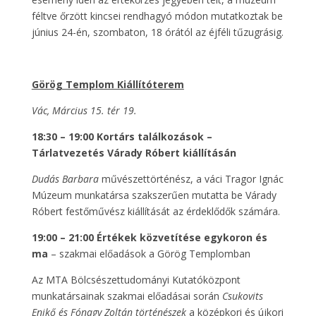
féltve őrzött kincsei rendhagyó módon mutatkoztak be
június 24-én, szombaton, 18 órától az éjféli tűzugrásig.
Görög Templom Kiállítóterem
Vác, Március 15. tér 19.
18:30 – 19:00 Kortárs találkozások –
Tárlatvezetés Várady Róbert kiállításán
Dudás Barbara
művészettörténész, a váci Tragor Ignác
Múzeum munkatársa szakszerűen mutatta be Várady
Róbert festőművész kiállítását az érdeklődők számára.
19:00 – 21:00 Értékek közvetítése egykoron és
ma
– szakmai előadások a Görög Templomban
Az MTA Bölcsészettudományi Kutatóközpont
munkatársainak szakmai előadásai során
Csukovits
Enikő és Fónagy Zoltán történészek
a középkori és újkori