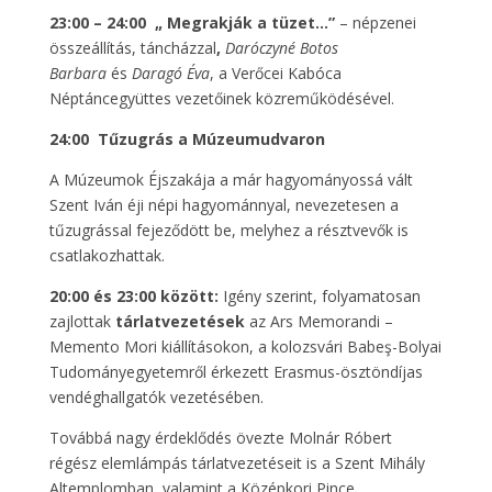
23:00 – 24:00 „ Megrakják a tüzet…”
– népzenei
összeállítás, táncházzal
,
Daróczyné Botos
Barbara
és
Daragó Éva
, a Verőcei Kabóca
Néptáncegyüttes vezetőinek közreműködésével.
24:00 Tűzugrás a Múzeumudvaron
A Múzeumok Éjszakája a már hagyományossá vált
Szent Iván éji népi hagyománnyal, nevezetesen a
tűzugrással fejeződött be, melyhez a résztvevők is
csatlakozhattak.
20:00 és 23:00 között:
Igény szerint, folyamatosan
zajlottak
tárlatvezetések
az Ars Memorandi –
Memento Mori kiállításokon, a kolozsvári Babeş-Bolyai
Tudományegyetemről érkezett Erasmus-ösztöndíjas
vendéghallgatók vezetésében.
Továbbá nagy érdeklődés övezte Molnár Róbert
régész elemlámpás tárlatvezetéseit is a Szent Mihály
Altemplomban, valamint a Középkori Pince