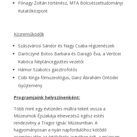
Fónagy Zoltán történész, MTA Bölcsészettudományi
Kutatóközpont
Közreműködők
Szászvárosi Sándor és Nagy Csaba régizenészek
Daróczyné Botos Barbara és Daragó Éva, a Verőcei
Kabóca Néptáncegyüttes vezetői
Hámor Szabolcs gasztrofotós
Csibi Kinga főmuzeológus, Ganz Ábrahám Öntödei
Gyűjtemény
Programjaink helyszínenként:
Több mint egy évtizedes múltra tekint vissza a
Múzeumok Éjszakája elnevezésű egész estés
rendezvény a Tragor Ignác Múzeumban. A
hagyományosan a nyári napfordulóhoz kötődő
esemény idén az értékőrzés jegyében telt, a múzeum