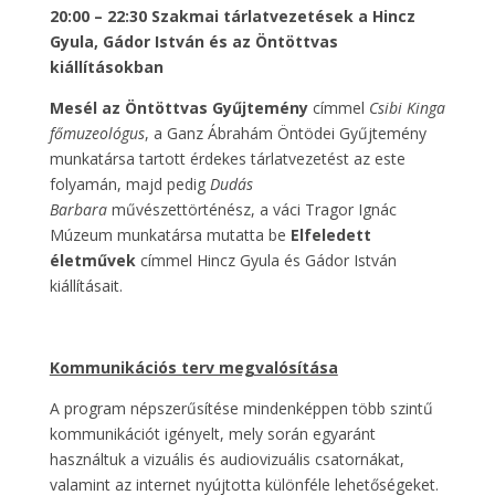
20:00 – 22:30
Szakmai tárlatvezetések a Hincz
Gyula, Gádor István és az Öntöttvas
kiállításokban
Mesél az Öntöttvas Gyűjtemény
címmel
Csibi Kinga
főmuzeológus
, a Ganz Ábrahám Öntödei Gyűjtemény
munkatársa tartott érdekes tárlatvezetést az este
folyamán, majd pedig
Dudás
Barbara
művészettörténész, a váci Tragor Ignác
Múzeum munkatársa mutatta be
Elfeledett
életművek
címmel Hincz Gyula és Gádor István
kiállításait.
Kommunikációs terv megvalósítása
A program népszerűsítése mindenképpen több szintű
kommunikációt igényelt, mely során egyaránt
használtuk a vizuális és audiovizuális csatornákat,
valamint az internet nyújtotta különféle lehetőségeket.