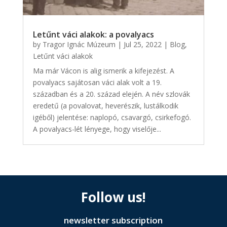
Letűnt váci alakok: a povalyacs
by
Tragor Ignác Múzeum
|
Jul 25, 2022
|
Blog
,
Letűnt váci alakok
Ma már Vácon is alig ismerik a kifejezést. A
povalyacs sajátosan váci alak volt a 19.
században és a 20. század elején. A név szlovák
eredetű (a povalovat, heverészik, lustálkodik
igéből) jelentése: naplopó, csavargó, csirkefogó.
A povalyacs-lét lényege, hogy viselője...
Follow us!
newsletter subscription