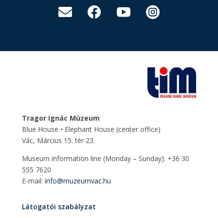




Tragor Ignác Múzeum
Blue House • Elephant House
(center office)
Vác, Március 15. tér 23.
Museum information line (Monday – Sunday): +36 30
555 7620
E-mail:
info@muzeumvac.hu
Látogatói szabályzat