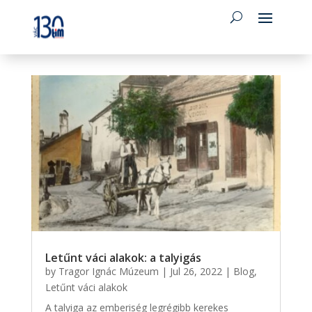
Letűnt váci alakok: a talyigás
by
Tragor Ignác Múzeum
|
Jul 26, 2022
|
Blog
,
Letűnt váci alakok
A talyiga az emberiség legrégibb kerekes