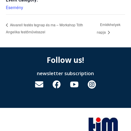
Esemény
Emlékhelyek
Akvarell festés tegnap és ma – Workshop Tóth
Angelika festőművésszel
napja
Follow us!
newsletter subscription



