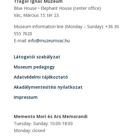
Tragor Ignác Múzeum
Blue House • Elephant House
(center office)
Vác, Március 15. tér 23.
Museum information line (Monday – Sunday): +36 30
555 7620
E-mail:
info@muzeumvac.hu
Látogatói szabályzat
Museum pedagogy
Adatvédelmi tájékoztató
Akadálymentesítési nyilatkozat
Impressum
Memento Mori és Ars Memorandi
Tuesday- Sunday: 10:00-18:00
Monday: closed