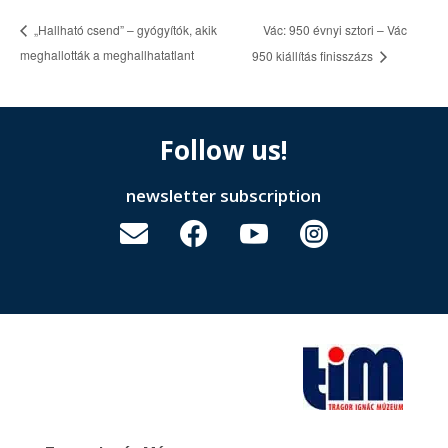
Vác: 950 évnyi sztori – Vác
„Hallható csend” – gyógyítók, akik
meghallották a meghallhatatlant
950 kiállítás finisszázs
Follow us!
newsletter subscription



