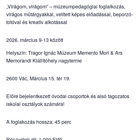
„Virágom, virágom” – múzeumpedagógiai foglalkozás,
virágos műtárgyakkal, vetített képes előadással, beporzó-
totóval és kreatív alkotással
március 9-13 között
Helyszín: Tragor Ignác Múzeum Memento Mori & Ars
Memorandi Kiállítóhely nagyterme
2600 Vác, Március 15. tér 19.
Előre bejelentkezett óvodai csoportok és alsó tagozatos
iskolai osztályok számára!
A foglakozás hossza: 45 perc
Részvételi díj: 1.000 Ft/fő